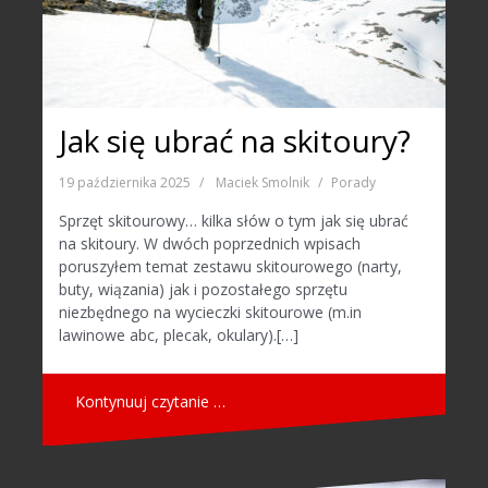
Jak się ubrać na skitoury?
19 października 2025
Maciek Smolnik
Porady
Sprzęt skitourowy… kilka słów o tym jak się ubrać
na skitoury. W dwóch poprzednich wpisach
poruszyłem temat zestawu skitourowego (narty,
buty, wiązania) jak i pozostałego sprzętu
niezbędnego na wycieczki skitourowe (m.in
lawinowe abc, plecak, okulary).[…]
Kontynuuj czytanie …