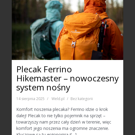
Plecak Ferrino
Hikemaster – nowoczesny
system nośny
14 sierpnia 2025
Weld.pl
Bez kategorii
Komfort noszenia plecaka? Ferrino idzie o krok
dalej! Plecak to nie tylko pojemnik na sprzęt –
towarzyszy nam przez cały dzień w terenie, więc
komfort jego noszenia ma ogromne znaczenie.
Kluczowe są tu ergonomia i[…]