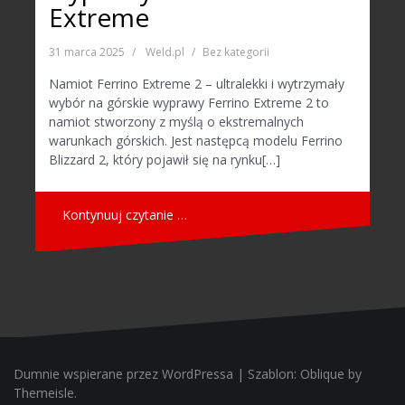
Extreme
31 marca 2025
Weld.pl
Bez kategorii
Namiot Ferrino Extreme 2 – ultralekki i wytrzymały
wybór na górskie wyprawy Ferrino Extreme 2 to
namiot stworzony z myślą o ekstremalnych
warunkach górskich. Jest następcą modelu Ferrino
Blizzard 2, który pojawił się na rynku[…]
Kontynuuj czytanie …
Dumnie wspierane przez WordPressa
|
Szablon:
Oblique
by
Themeisle.