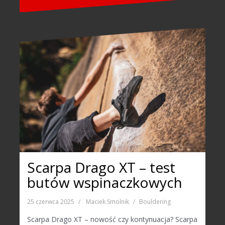
Scarpa Drago XT – test
butów wspinaczkowych
25 czerwca 2025
Maciek Smolnik
Bouldering
Scarpa Drago XT – nowość czy kontynuacja? Scarpa