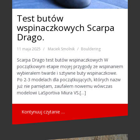
Test butów
wspinaczkowych Scarpa
Drago.
11 maja 2025
Maciek Smolnik
Bouldering
Scarpa Drago test butów wspinaczkowych W
początkowym etapie mojej przygody ze wspinaniem
wybierałem twarde i sztywne buty wspinaczkowe.
Po 2-3 modelach dla początkujących, których nazw
już nie pamiętam, zaufałem nowemu wówczas
modelowi LaSportiva Miura VS.[…]
Kontynuuj czytanie …