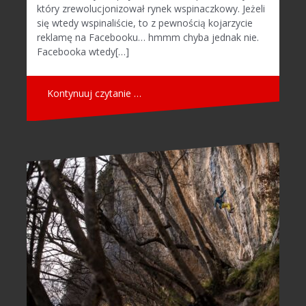
który zrewolucjonizował rynek wspinaczkowy. Jeżeli
się wtedy wspinaliście, to z pewnością kojarzycie
reklamę na Facebooku… hmmm chyba jednak nie.
Facebooka wtedy[…]
Kontynuuj czytanie …