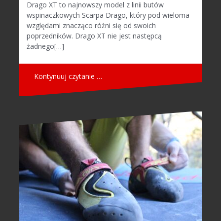
Drago XT to najnowszy model z linii butów
wspinaczkowych Scarpa Drago, który pod wieloma
względami znacząco różni się od swoich
poprzedników. Drago XT nie jest następcą
żadnego[…]
Kontynuuj czytanie …