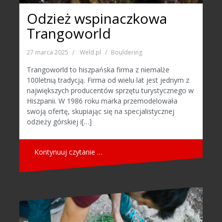
Odzież wspinaczkowa
Trangoworld
27 marca 2025
Weld.pl
Bouldering
Trangoworld to hiszpańska firma z niemalże
100letnią tradycją. Firma od wielu lat jest jednym z
największych producentów sprzętu turystycznego w
Hiszpanii. W 1986 roku marka przemodelowała
swoją ofertę, skupiając się na specjalistycznej
odzieży górskiej i[…]
Kontynuuj czytanie …