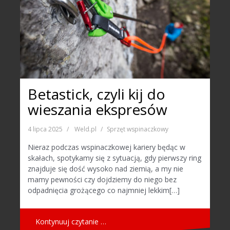
Betastick, czyli kij do
wieszania ekspresów
4 lipca 2025
Weld.pl
Sprzęt wspinaczkowy
Nieraz podczas wspinaczkowej kariery będąc w
skałach, spotykamy się z sytuacją, gdy pierwszy ring
znajduje się dość wysoko nad ziemią, a my nie
mamy pewności czy dojdziemy do niego bez
odpadnięcia grożącego co najmniej lekkim[…]
Kontynuuj czytanie …