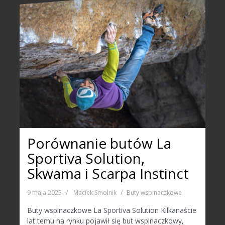
Porównanie butów La
Sportiva Solution,
Skwama i Scarpa Instinct
9 maja 2025
Maciek Smolnik
Buty wspinaczkowe
Buty wspinaczkowe La Sportiva Solution Kilkanaście
lat temu na rynku pojawił się but wspinaczkowy,