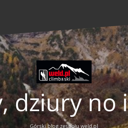
, dziury no 
Górski blog zespołu weld.pl