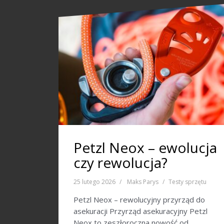
Petzl Neox – ewolucja
czy rewolucja?
25 lutego 2026
Maks Parys
Testy sprzętu
Petzl Neox – rewolucyjny przyrząd do
asekuracji Przyrząd asekuracyjny Petzl
Neox to zeszłoroczna nowość od