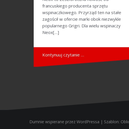
francuskiego producenta sprzętu
wspinaczkowego. Przyrząd ten na stałe
zagościł w ofercie marki obok niezwykle
popularnego Grigri. Dla wielu wspinaczy
Neox[…]
Kontynuuj czytanie …
Dumnie wspierane przez WordPressa
|
Szablon:
Obli