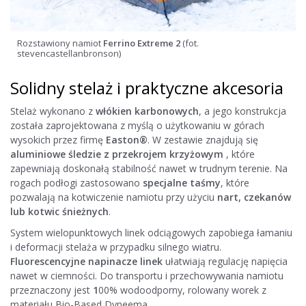
Rozstawiony namiot
Ferrino Extreme 2
(fot.
stevencastellanbronson)
Solidny stelaż i praktyczne akcesoria
Stelaż wykonano z
włókien karbonowych
, a jego konstrukcja
została zaprojektowana z myślą o użytkowaniu w górach
wysokich przez firmę
Easton®
. W zestawie znajdują się
aluminiowe śledzie z przekrojem krzyżowym
, które
zapewniają doskonałą stabilność nawet w trudnym terenie. Na
rogach podłogi zastosowano
specjalne taśmy
, które
pozwalają na kotwiczenie namiotu przy użyciu
nart, czekanów
lub kotwic śnieżnych
.
System wielopunktowych linek odciągowych zapobiega łamaniu
i deformacji stelaża w przypadku silnego wiatru.
Fluorescencyjne napinacze linek
ułatwiają regulację napięcia
nawet w ciemności. Do transportu i przechowywania namiotu
przeznaczony jest
1
00% wodoodporny, rolowany worek z
materiału Bio-Based Dyneema.