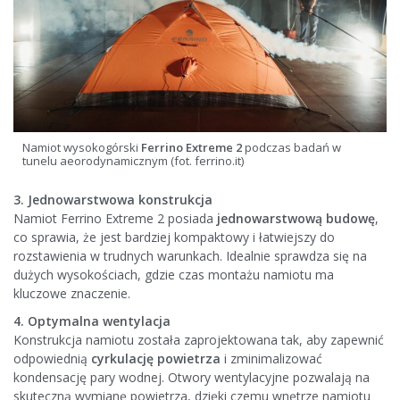
Namiot wysokogórski
Ferrino Extreme 2
podczas badań w
tunelu aeorodynamicznym (fot. ferrino.it)
3. Jednowarstwowa konstrukcja
Namiot Ferrino Extreme 2 posiada
jednowarstwową budowę
,
co sprawia, że jest bardziej kompaktowy i łatwiejszy do
rozstawienia w trudnych warunkach. Idealnie sprawdza się na
dużych wysokościach, gdzie czas montażu namiotu ma
kluczowe znaczenie.
4. Optymalna wentylacja
Konstrukcja namiotu została zaprojektowana tak, aby zapewnić
odpowiednią
cyrkulację powietrza
i zminimalizować
kondensację pary wodnej. Otwory wentylacyjne pozwalają na
skuteczną wymianę powietrza, dzięki czemu wnętrze namiotu