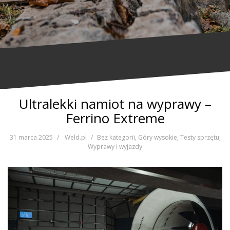
Ultralekki namiot na wyprawy –
Ferrino Extreme
31 marca 2025
Weld.pl
Bez kategorii
,
Góry wysokie
,
Testy sprzętu
,
Wyprawy i wyjazdy