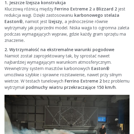
1. Jeszcze lżejsza konstrukcja
Kluczową różnicą między
Ferrino Extreme 2
a
Blizzard 2
jest
redukcja wagi. Dzięki zastosowaniu
karbonowego stelaża
Easton®
, namiot jest
lżejszy
, a jednocześnie równie
wytrzymały jak poprzedni model. Niska waga to ogromna zaleta
podczas wymagających wypraw, gdzie każdy gram sprzętu ma
znaczenie
.
2. Wytrzymałość na ekstremalne warunki pogodowe
Namiot został zaprojektowany tak, by sprostać nawet
najbardziej wymagającym warunkom atmosferycznym.
Wewnętrzny system masztów karbonowych
Easton®
umożliwia szybkie i sprawne rozstawienie, nawet przy silnym
wietrze. W testach tunelowych
Ferrino Extreme 2
bez problemu
wytrzymał
podmuchy wiatru przekraczające 150 km/h
.