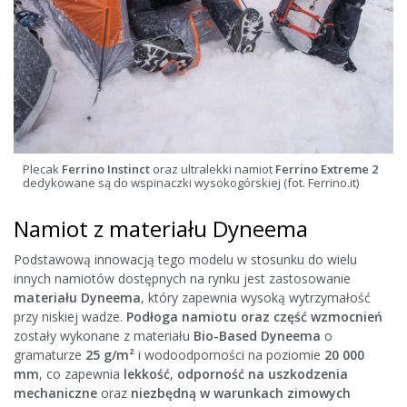
Plecak
Ferrino Instinct
oraz ultralekki namiot
Ferrino Extreme 2
dedykowane są do wspinaczki wysokogórskiej (fot. Ferrino.it)
Namiot z materiału Dyneema
Podstawową innowacją tego modelu w stosunku do wielu
innych namiotów dostępnych na rynku jest zastosowanie
materiału Dyneema
, który zapewnia wysoką wytrzymałość
przy niskiej wadze.
Podłoga namiotu oraz część wzmocnień
zostały wykonane z materiału
Bio-Based Dyneema
o
gramaturze
25 g/m²
i wodoodporności na poziomie
20 000
mm
, co zapewnia
lekkość
,
odporność na uszkodzenia
mechaniczne
oraz
niezbędną w warunkach zimowych