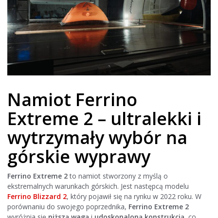
Namiot Ferrino
Extreme 2 – ultralekki i
wytrzymały wybór na
górskie wyprawy
Ferrino Extreme 2
to namiot stworzony z myślą o
ekstremalnych warunkach górskich. Jest następcą modelu
Ferrino Blizzard 2
, który pojawił się na rynku w 2022 roku. W
porównaniu do swojego poprzednika,
Ferrino Extreme 2
wyróżnia się
niższą wagą
i
udoskonaloną konstrukcją
, co