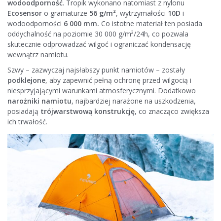
wodoodporność
. Tropik wykonano natomiast z nylonu
Ecosensor
o gramaturze
56 g/m²
, wytrzymałości
10D
i
wodoodporności
6 000 mm.
Co istotne materiał ten posiada
oddychalność na poziomie 30 000 g/m²/24h, co pozwala
skutecznie odprowadzać wilgoć i ograniczać kondensację
wewnątrz namiotu.
Szwy – zazwyczaj najsłabszy punkt namiotów – zostały
podklejone
, aby zapewnić pełną ochronę przed wilgocią i
niesprzyjającymi warunkami atmosferycznymi. Dodatkowo
narożniki namiotu
, najbardziej narażone na uszkodzenia,
posiadają
trójwarstwową konstrukcję
, co znacząco zwiększa
ich trwałość.