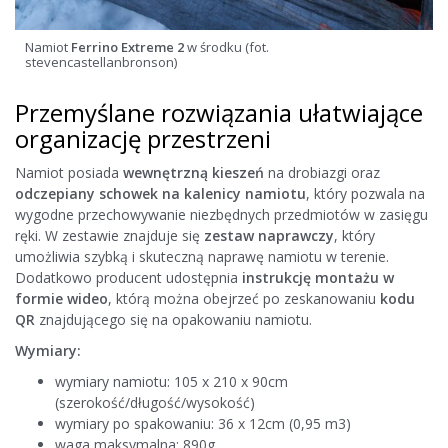
Namiot
Ferrino Extreme 2
w środku (fot.
stevencastellanbronson)
Przemyślane rozwiązania ułatwiające
organizację przestrzeni
Namiot posiada
wewnętrzną kieszeń
na drobiazgi oraz
odczepiany schowek na kalenicy namiotu
, który pozwala na
wygodne przechowywanie niezbędnych przedmiotów w zasięgu
ręki. W zestawie znajduje się
zestaw naprawczy
, który
umożliwia szybką i skuteczną naprawę namiotu w terenie.
Dodatkowo producent udostępnia
instrukcję montażu w
formie wideo
, którą można obejrzeć po zeskanowaniu
kodu
QR
znajdującego się na opakowaniu namiotu.
Wymiary:
wymiary namiotu: 105 x 210 x 90cm
(szerokość/długość/wysokość)
wymiary po spakowaniu: 36 x 12cm (0,95 m3)
waga maksymalna: 890g