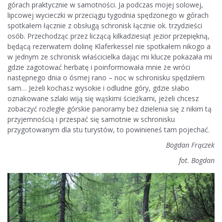
górach praktycznie w samotności. Ja podczas mojej solowej,
lipcowej wycieczki w przeciągu tygodnia spędzonego w górach
spotkałem łącznie z obsługą schronisk łącznie ok. trzydzieści
osób. Przechodząc przez liczącą kilkadziesiąt jezior przepiękną,
będącą rezerwatem dolinę Klaferkessel nie spotkałem nikogo a
w jednym ze schronisk właścicielka dając mi klucze pokazała mi
gdzie zagotować herbatę i poinformowała mnie że wróci
następnego dnia o ósmej rano – noc w schronisku spędziłem
sam… Jeżeli kochasz wysokie i odludne góry, gdzie słabo
oznakowane szlaki wiją się wąskimi ścieżkami, jeżeli chcesz
zobaczyć rozległe górskie panoramy bez dzielenia się z nikim tą
przyjemnością i przespać się samotnie w schronisku
przygotowanym dla stu turystów, to powinieneś tam pojechać.
Bogdan Frączek
fot. Bogdan