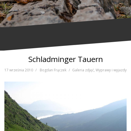
Schladminger Tauern
17 września 2010
Bogdan Frączek
Galeria zdjęć
,
Wyprawy i wyjazdy