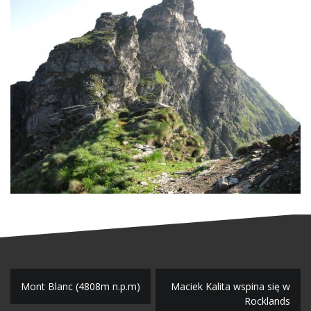
N
Mont Blanc (4808m n.p.m)
Maciek Kalita wspina się w
Rocklands