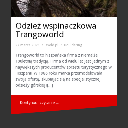
Odzież wspinaczkowa
Trangoworld
27 marca 2025
Weld.pl
Bouldering
Trangoworld to hiszpańska firma z niemalże
100letnią tradycją. Firma od wielu lat jest jednym z
największych producentów sprzętu turystycznego w
Hiszpanii. W 1986 roku marka przemodelowała
swoją ofertę, skupiając się na specjalistycznej
odzieży górskiej i[…]
Kontynuuj czytanie …