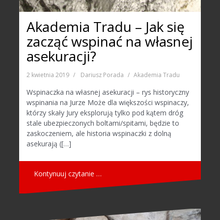
Akademia Tradu – Jak się
zacząć wspinać na własnej
asekuracji?
2 kwietnia 2019
Dariusz Porada
Akademia Tradu
Wspinaczka na własnej asekuracji – rys historyczny
wspinania na Jurze Może dla większości wspinaczy,
którzy skały Jury eksplorują tylko pod kątem dróg
stale ubezpieczonych boltami/spitami, będzie to
zaskoczeniem, ale historia wspinaczki z dolną
asekurają ([…]
Kontynuuj czytanie …