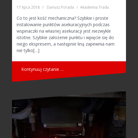
17 lipca 2018
Dariusz Porada
Akademia Tradu
Co to jest kość mechaniczna? Szybkie i proste
instalowanie punktów asekuracyjnych podczas
wspinaczki na własnej asekuracji jest niezwykle
istotne. Szybkie założenie punktu i wpięcie się do
niego ekspresem, a następnie liną zapewnia nam
nie tylko[…]
Kontynuuj czytanie …