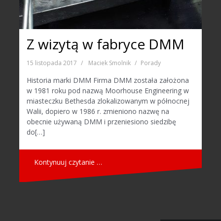
Z wizytą w fabryce DMM
15 listopada 2017
Maciek Smolnik
Porady
Historia marki DMM Firma DMM została założona
w 1981 roku pod nazwą Moorhouse Engineering w
miasteczku Bethesda zlokalizowanym w północnej
Walii, dopiero w 1986 r. zmieniono nazwę na
obecnie używaną DMM i przeniesiono siedzibę
do[…]
Kontynuuj czytanie …