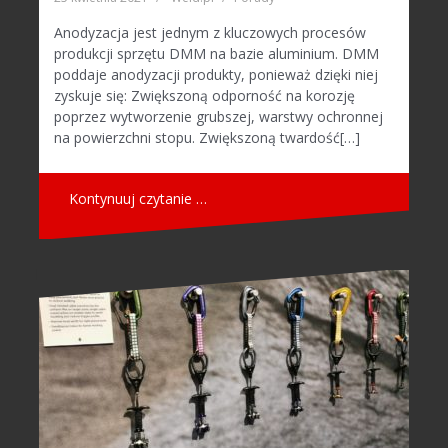
Anodyzacja jest jednym z kluczowych procesów
produkcji sprzętu DMM na bazie aluminium. DMM
poddaje anodyzacji produkty, ponieważ dzięki niej
zyskuje się: Zwiększoną odporność na korozję
poprzez wytworzenie grubszej, warstwy ochronnej
na powierzchni stopu. Zwiększoną twardość[…]
Kontynuuj czytanie …