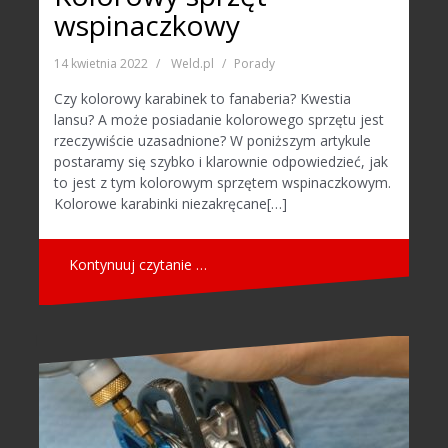
wspinaczkowy
14 kwietnia 2022
Weld.pl
Porady
Czy kolorowy karabinek to fanaberia? Kwestia
lansu? A może posiadanie kolorowego sprzętu jest
rzeczywiście uzasadnione? W poniższym artykule
postaramy się szybko i klarownie odpowiedzieć, jak
to jest z tym kolorowym sprzętem wspinaczkowym.
Kolorowe karabinki niezakręcane[…]
Kontynuuj czytanie …