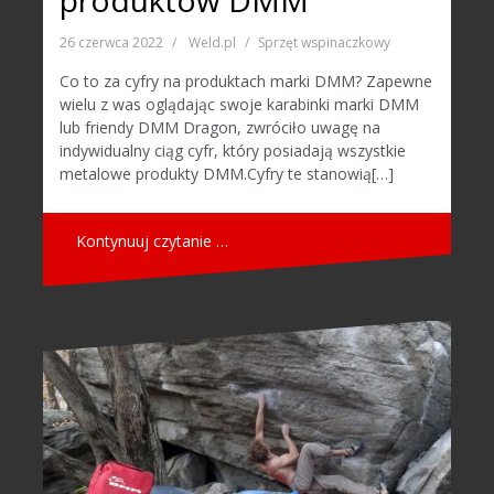
produktów DMM
26 czerwca 2022
Weld.pl
Sprzęt wspinaczkowy
Co to za cyfry na produktach marki DMM? Zapewne
wielu z was oglądając swoje karabinki marki DMM
lub friendy DMM Dragon, zwróciło uwagę na
indywidualny ciąg cyfr, który posiadają wszystkie
metalowe produkty DMM.Cyfry te stanowią[…]
Kontynuuj czytanie …