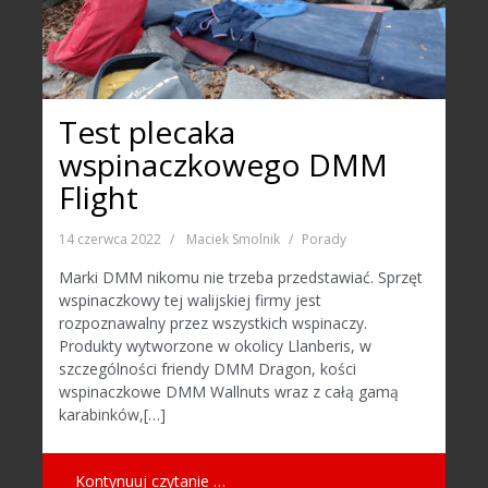
Test plecaka
wspinaczkowego DMM
Flight
14 czerwca 2022
Maciek Smolnik
Porady
Marki DMM nikomu nie trzeba przedstawiać. Sprzęt
wspinaczkowy tej walijskiej firmy jest
rozpoznawalny przez wszystkich wspinaczy.
Produkty wytworzone w okolicy Llanberis, w
szczególności friendy DMM Dragon, kości
wspinaczkowe DMM Wallnuts wraz z całą gamą
karabinków,[…]
Kontynuuj czytanie …