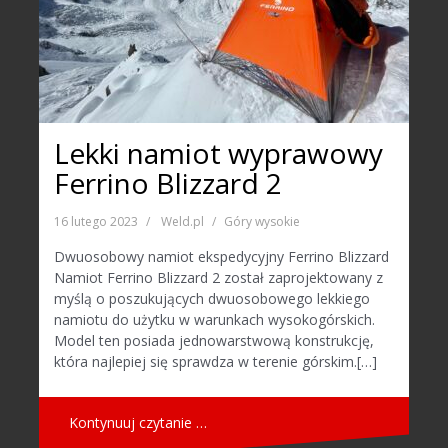
Lekki namiot wyprawowy
Ferrino Blizzard 2
16 lutego 2023
Weld.pl
Góry wysokie
Dwuosobowy namiot ekspedycyjny Ferrino Blizzard
Namiot Ferrino Blizzard 2 został zaprojektowany z
myślą o poszukujących dwuosobowego lekkiego
namiotu do użytku w warunkach wysokogórskich.
Model ten posiada jednowarstwową konstrukcję,
która najlepiej się sprawdza w terenie górskim.[…]
Kontynuuj czytanie …