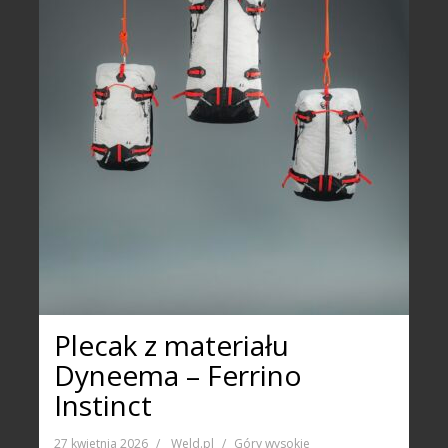
Plecak z materiału
Dyneema – Ferrino
Instinct
27 kwietnia 2026
Weld.pl
Góry wysokie