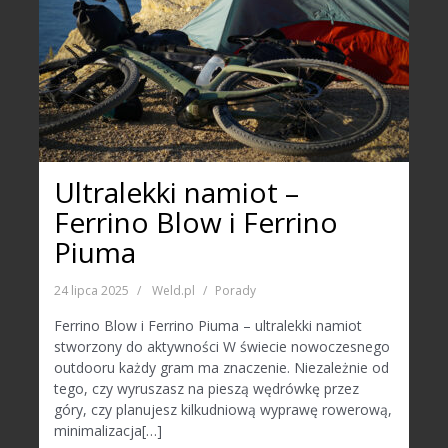
Ultralekki namiot –
Ferrino Blow i Ferrino
Piuma
24 lipca 2025
Weld.pl
Porady
Ferrino Blow i Ferrino Piuma – ultralekki namiot
stworzony do aktywności W świecie nowoczesnego
outdooru każdy gram ma znaczenie. Niezależnie od
tego, czy wyruszasz na pieszą wędrówkę przez
góry, czy planujesz kilkudniową wyprawę rowerową,
minimalizacja[…]