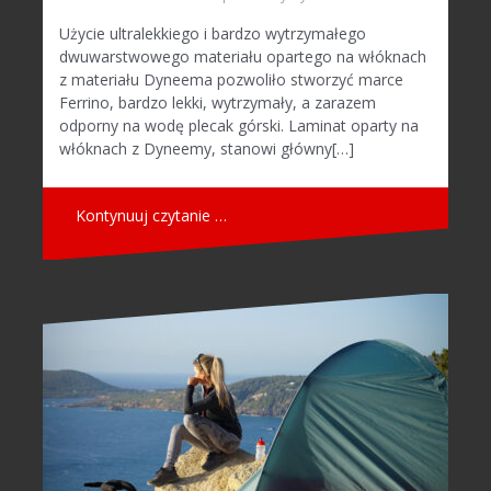
Użycie ultralekkiego i bardzo wytrzymałego
dwuwarstwowego materiału opartego na włóknach
z materiału Dyneema pozwoliło stworzyć marce
Ferrino, bardzo lekki, wytrzymały, a zarazem
odporny na wodę plecak górski. Laminat oparty na
włóknach z Dyneemy, stanowi główny[…]
Kontynuuj czytanie …