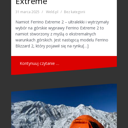
Extreme
31 marca 2025
Weld.pl
Bez kategorii
Namiot Ferrino Extreme 2 – ultralekki i wytrzymały
wybór na górskie wyprawy Ferrino Extreme 2 to
namiot stworzony z myślą o ekstremalnych
warunkach górskich. Jest następcą modelu Ferrino
Blizzard 2, który pojawił się na rynku[…]
Kontynuuj czytanie …