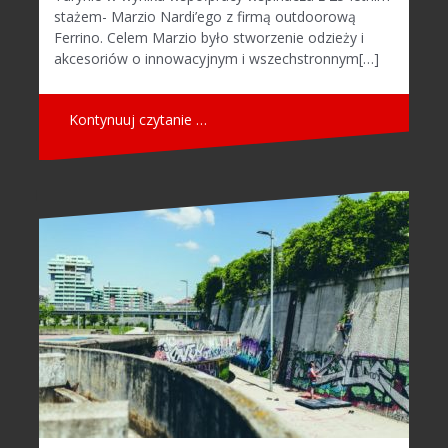
stażem- Marzio Nardi’ego z firmą outdoorową
Ferrino. Celem Marzio było stworzenie odzieży i
akcesoriów o innowacyjnym i wszechstronnym[…]
Kontynuuj czytanie …