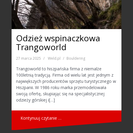
Odzież wspinaczkowa
Trangoworld
27 marca 2025
Weld.pl
Bouldering
Trangoworld to hiszpańska firma z niemalże
100letnią tradycją. Firma od wielu lat jest jednym z
największych producentów sprzętu turystycznego w
Hiszpanii. W 1986 roku marka przemodelowała
swoją ofertę, skupiając się na specjalistycznej
odzieży górskiej i[…]
Kontynuuj czytanie …