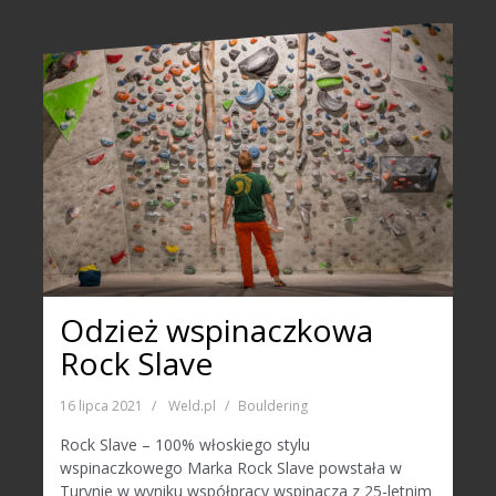
Odzież wspinaczkowa
Rock Slave
16 lipca 2021
Weld.pl
Bouldering
Rock Slave – 100% włoskiego stylu
wspinaczkowego Marka Rock Slave powstała w
Turynie w wyniku współpracy wspinacza z 25-letnim