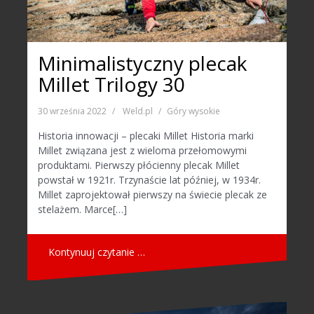
Minimalistyczny plecak
Millet Trilogy 30
30 września 2022
Weld.pl
Góry wysokie
Historia innowacji – plecaki Millet Historia marki
Millet związana jest z wieloma przełomowymi
produktami. Pierwszy płócienny plecak Millet
powstał w 1921r. Trzynaście lat później, w 1934r.
Millet zaprojektował pierwszy na świecie plecak ze
stelażem. Marce[…]
Kontynuuj czytanie …