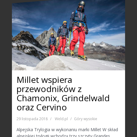
Millet wspiera
przewodników z
Chamonix, Grindelwald
oraz Cervino
29 listopada 2018
Weld.pl
Góry wysokie
Alpejska Trylogia w wykonaniu marki Millet W skład
alpejskiej trylogii wchodzą trzy szczyty Grandes