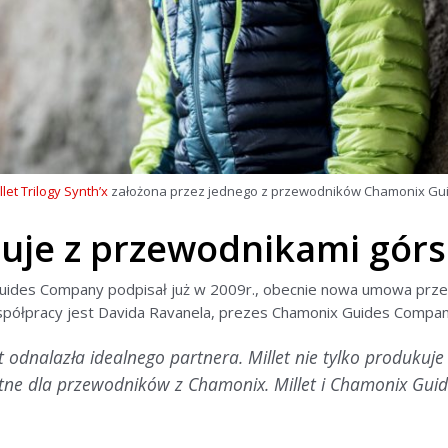
llet Trilogy Synth’x
założona przez jednego z przewodników Chamonix G
cuje z przewodnikami górs
uides Company podpisał już w 2009r., obecnie nowa umowa przed
spółpracy jest Davida Ravanela, prezes Chamonix Guides Compan
t odnalazła idealnego partnera. Millet nie tylko produkuje
totne dla przewodników z Chamonix. Millet i Chamonix Gu