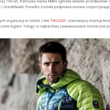
ącej 100 lat, francuska marka Millet ogłosiła właśnie przedłużeni
i Grindelwald. Ponadto została podpisana umowa rozpoczynając
h organizacji w odzież z linii
TRILOGY
, stanowiącej esencję kn
czone logiem Trilogy to najbardziej zaawansowane technicznie p