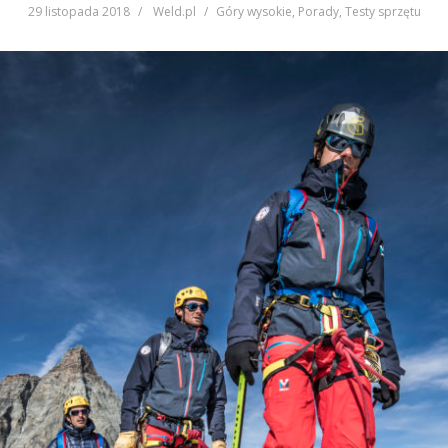
29 listopada 2018
Weld.pl
Góry wysokie
,
Porady
,
Testy sprzętu