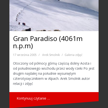
Gran Paradiso (4061m
n.p.m)
17 września 2005
Arek Smolnik
Galeria zdjęć
Otoczony od północy górną częścią doliny Aosta i
od południowego wschodu przez wody rzeki Po jest
drugim najdalej na południe wysuniętym
czterotysięcznikiem w Alpach. Arek Smolnik autor
relacji i zdjęć
Kontynuuj czytanie …