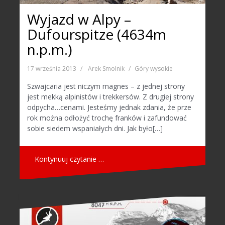
Wyjazd w Alpy –
Dufourspitze (4634m
n.p.m.)
17 września 2013
Arek Smolnik
Góry wysokie
Szwajcaria jest niczym magnes – z jednej strony
jest mekką alpinistów i trekkersów. Z drugiej strony
odpycha…cenami. Jesteśmy jednak zdania, że prze
rok można odłożyć trochę franków i zafundować
sobie siedem wspaniałych dni. Jak było[…]
Kontynuuj czytanie …