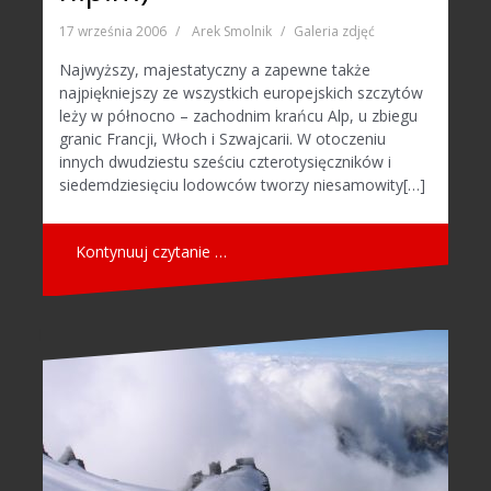
17 września 2006
Arek Smolnik
Galeria zdjęć
Najwyższy, majestatyczny a zapewne także
najpiękniejszy ze wszystkich europejskich szczytów
leży w północno – zachodnim krańcu Alp, u zbiegu
granic Francji, Włoch i Szwajcarii. W otoczeniu
innych dwudziestu sześciu czterotysięczników i
siedemdziesięciu lodowców tworzy niesamowity[…]
Kontynuuj czytanie …