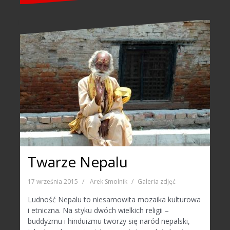
Twarze Nepalu
17 września 2015
Arek Smolnik
Galeria zdjęć
Ludność Nepalu to niesamowita mozaika kulturowa
i etniczna. Na styku dwóch wielkich religii –
buddyzmu i hinduizmu tworzy się naród nepalski,