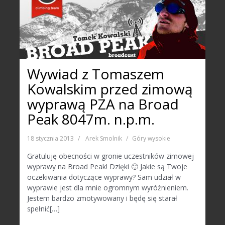
Wywiad z Tomaszem
Kowalskim przed zimową
wyprawą PZA na Broad
Peak 8047m. n.p.m.
18 stycznia 2013
Arek Smolnik
Góry wysokie
Gratuluję obecności w gronie uczestników zimowej
wyprawy na Broad Peak! Dzięki 🙂 Jakie są Twoje
oczekiwania dotyczące wyprawy? Sam udział w
wyprawie jest dla mnie ogromnym wyróżnieniem.
Jestem bardzo zmotywowany i będę się starał
spełnić[…]