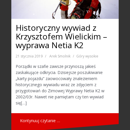
Historyczny wywiad z
Krzysztofem Wielickim –
wyprawa Netia K2
21 stycznia 2019
Arek Smolnik
Góry wysokie
Porządki w szafie zawsze przynoszą jakieś
zaskakujące odkrycia. Dzisiejsze poszukiwanie
„karty pojazdu” zaowocowały znalezieniem
historycznego wywiadu wraz ze zdjęciem z
przygotowań do Zimowej Wyprawy Netia K2 w
2002/03r. Nawet nie pamiętam czy ten wywiad
się[…]
Kontynuuj czytanie …