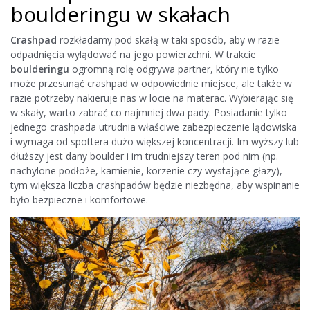
boulderingu w skałach
Crashpad
rozkładamy pod skałą w taki sposób, aby w razie
odpadnięcia wylądować na jego powierzchni. W trakcie
boulderingu
ogromną rolę odgrywa partner, który nie tylko
może przesunąć crashpad w odpowiednie miejsce, ale także w
razie potrzeby nakieruje nas w locie na materac. Wybierając się
w skały, warto zabrać co najmniej dwa pady. Posiadanie tylko
jednego crashpada utrudnia właściwe zabezpieczenie lądowiska
i wymaga od spottera dużo większej koncentracji. Im wyższy lub
dłuższy jest dany boulder i im trudniejszy teren pod nim (np.
nachylone podłoże, kamienie, korzenie czy wystające głazy),
tym większa liczba crashpadów będzie niezbędna, aby wspinanie
było bezpieczne i komfortowe.