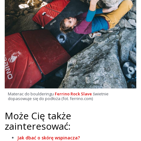
Materac do boulderingu
Ferrino Rock Slave
świetnie
dopasowuje się do podłoża (fot. ferrino.com)
Może Cię także
zainteresować:
Jak dbać o skórę wspinacza?