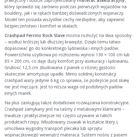
praktyczny i dobrze zaprojektowany
materac asekuracyjny
,
który sprawdzi się zarówno podczas pierwszych wyjazdów na
bouldery, jak i w rękach bardziej doświadczonych wspinaczy.
Model ten posiada wszystkie cechy niezbędne, aby zapewnić
bezpieczeństwo i komfort w skałach.
Crashpad Ferrino Rock Slave
można rozłożyć na dwa sposoby
– wzdłuż krótszej lub dłuższej krawędzi. Dzięki temu łatwo
dopasować go do konkretnego lądowiska i innych padów.
Powierzchnia użytkowa po rozłożeniu wynosi 130 × 100 cm lub
65 × 200 cm, co daje duży komfort przy asekuracji i lądowaniu.
Grubość 12,5 cm zbudowana z pianek o różnej gęstości
skutecznie amortyzuje upadki. Mimo solidnej konstrukcji
crashpad waży jedynie 6 kg co sprawia, że podejście pod skałę
nie jest męczące. Jest to niższa waga od podobnych padów
innych marek.
Na plus zasługują także dodatkowe rozwiązania konstrukcyjne.
Crashpad zamykany jest na taśmy z metalowymi klamrami –
trwalsze i praktyczniejsze niż często używane w takich
produktach rzepy. Wbudowany zsuwak w kształcie litery L
umożliwia wygodny transport plecaka lub sprzętu
wspinaczkowego wewnątrz materaca. System nośny z pasem