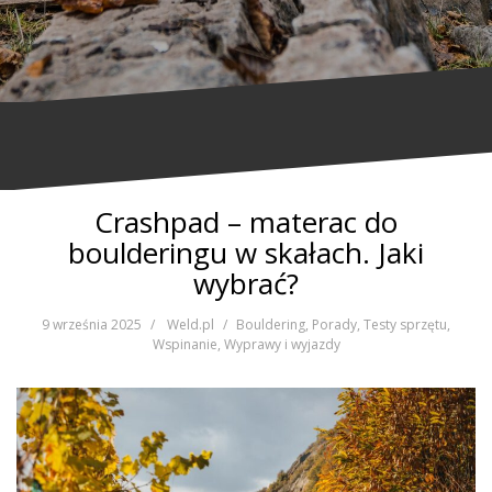
Crashpad – materac do
boulderingu w skałach. Jaki
wybrać?
9 września 2025
Weld.pl
Bouldering
,
Porady
,
Testy sprzętu
,
Wspinanie
,
Wyprawy i wyjazdy