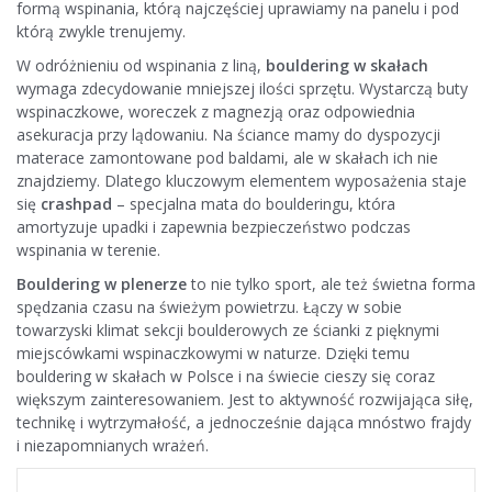
formą wspinania, którą najczęściej uprawiamy na panelu i pod
którą zwykle trenujemy.
W odróżnieniu od wspinania z liną,
bouldering w skałach
wymaga zdecydowanie mniejszej ilości sprzętu. Wystarczą buty
wspinaczkowe, woreczek z magnezją oraz odpowiednia
asekuracja przy lądowaniu. Na ściance mamy do dyspozycji
materace zamontowane pod baldami, ale w skałach ich nie
znajdziemy. Dlatego kluczowym elementem wyposażenia staje
się
crashpad
– specjalna mata do boulderingu, która
amortyzuje upadki i zapewnia bezpieczeństwo podczas
wspinania w terenie.
Bouldering w plenerze
to nie tylko sport, ale też świetna forma
spędzania czasu na świeżym powietrzu. Łączy w sobie
towarzyski klimat sekcji boulderowych ze ścianki z pięknymi
miejscówkami wspinaczkowymi w naturze. Dzięki temu
bouldering w skałach w Polsce i na świecie cieszy się coraz
większym zainteresowaniem. Jest to aktywność rozwijająca siłę,
technikę i wytrzymałość, a jednocześnie dająca mnóstwo frajdy
i niezapomnianych wrażeń.