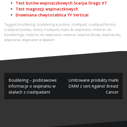
Test butów wspinaczkowych Scarpa Drago XT
Test magnezji wspinaczkowych
Drewniana chwytotablica YY Vertical
Tagged
bouldering
,
bouldering w polsce
,
crashpad
,
crashpad ferrino
,
crashpad polska
,
dobry crashpad
,
mata do wspinania
,
materac do
boulderingu
,
materac do wspinania
,
materac wspinaczkowy
,
wspinaczka
,
wspinanie
,
wspinanie w skałach
N
Bouldering – podstawowe
Limitowane produkty marki
informacje o wspinaniu w
DMM z serii Against Breast
a
skałach z crashpadami
Cancer
w
i
g