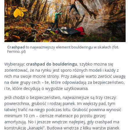
Crashpad
to najważniejszy element boulderingu w skałach (fot.
Ferrino. pl)
Wybierając
crashpad do boulderingu
, szybko można się
zorientować, że na rynku jest sporo różnych modeli i każdy z
nich ma swoje mocne strony. Przy zakupie warto zwrócić uwagę
na dwie grupy cech – te, które odpowiadają za bezpieczeństwo,
i te, które decydują o wygodzie użytkowania.
Jeśli chodzi o bezpieczeństwo, najważniejsze są trzy rzeczy:
powierzchnia, grubość i rodzaj pianek. Im większy pad, tym
łatwiej trafić na niego podczas lotu. Grubość powinna wynosić
minimum 10 cm – cieńsze materace po prostu gorzej
amortyzują. No i jeszcze wnętrze: najlepiej, gdy crashpad ma
konstrukcję „kanapki”. Budowa wnętrza z kilku warstw pianek