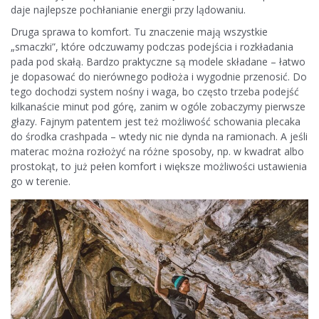
daje najlepsze pochłanianie energii przy lądowaniu.
Druga sprawa to komfort. Tu znaczenie mają wszystkie
„smaczki”, które odczuwamy podczas podejścia i rozkładania
pada pod skałą. Bardzo praktyczne są modele składane – łatwo
je dopasować do nierównego podłoża i wygodnie przenosić. Do
tego dochodzi system nośny i waga, bo często trzeba podejść
kilkanaście minut pod górę, zanim w ogóle zobaczymy pierwsze
głazy. Fajnym patentem jest też możliwość schowania plecaka
do środka crashpada – wtedy nic nie dynda na ramionach. A jeśli
materac można rozłożyć na różne sposoby, np. w kwadrat albo
prostokąt, to już pełen komfort i większe możliwości ustawienia
go w terenie.