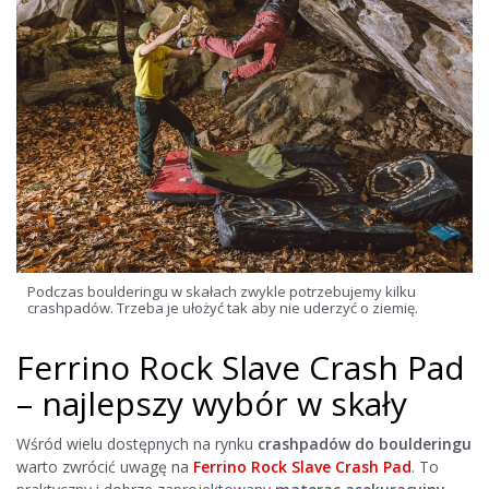
Podczas boulderingu w skałach zwykle potrzebujemy kilku
crashpadów. Trzeba je ułożyć tak aby nie uderzyć o ziemię.
Ferrino Rock Slave Crash Pad
– najlepszy wybór w skały
Wśród wielu dostępnych na rynku
crashpadów do boulderingu
warto zwrócić uwagę na
Ferrino Rock Slave Crash Pad
. To