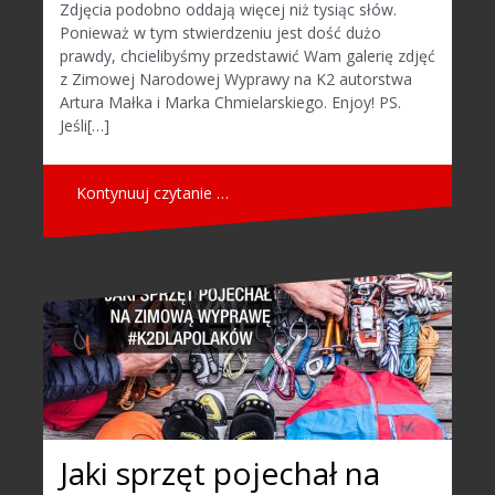
Zdjęcia podobno oddają więcej niż tysiąc słów.
Ponieważ w tym stwierdzeniu jest dość dużo
prawdy, chcielibyśmy przedstawić Wam galerię zdjęć
z Zimowej Narodowej Wyprawy na K2 autorstwa
Artura Małka i Marka Chmielarskiego. Enjoy! PS.
Jeśli[…]
Kontynuuj czytanie …
Jaki sprzęt pojechał na