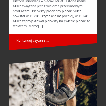
Historia innowacji – plecaki Millet Historia marki
Millet związana jest z wieloma przełomowymi
produktami. Pierwszy płócienny plecak Millet
powstał w 1921r. Trzynaście lat później, w 1934r.
Millet zaprojektował pierwszy na świecie plecak ze
stelażem. Marce[…]
Kontynuuj czytanie …