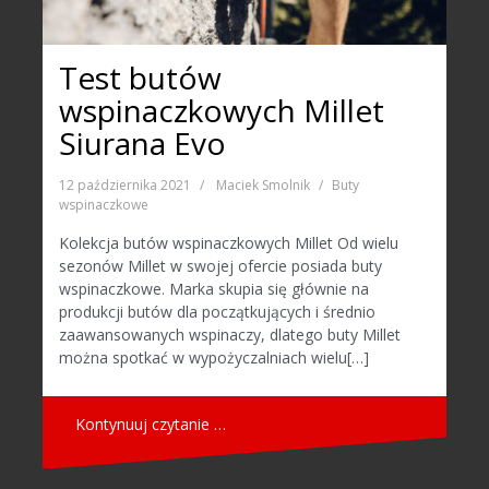
Test butów
wspinaczkowych Millet
Siurana Evo
12 października 2021
Maciek Smolnik
Buty
wspinaczkowe
Kolekcja butów wspinaczkowych Millet Od wielu
sezonów Millet w swojej ofercie posiada buty
wspinaczkowe. Marka skupia się głównie na
produkcji butów dla początkujących i średnio
zaawansowanych wspinaczy, dlatego buty Millet
można spotkać w wypożyczalniach wielu[…]
Kontynuuj czytanie …