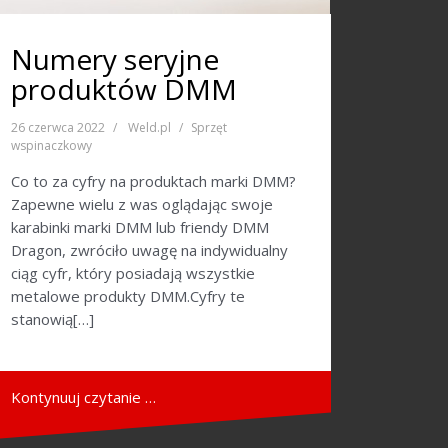
Numery seryjne
produktów DMM
26 czerwca 2022
Weld.pl
Sprzęt
wspinaczkowy
Co to za cyfry na produktach marki DMM?
Zapewne wielu z was oglądając swoje
karabinki marki DMM lub friendy DMM
Dragon, zwróciło uwagę na indywidualny
ciąg cyfr, który posiadają wszystkie
metalowe produkty DMM.Cyfry te
stanowią[…]
Kontynuuj czytanie …