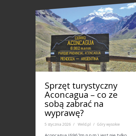
Sprzęt turystyczny
Aconcagua – co ze
sobą zabrać na
wyprawę?
5 stycznia 2026
Weld.pl
Góry wysokie
Aconcagua (6962m n.p.m.) jest nie tylko