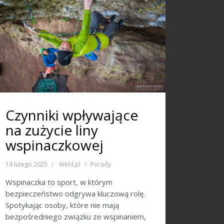
Czynniki wpływające
na zużycie liny
wspinaczkowej
14 lutego 2025
Weld.pl
Porady
Wspinaczka to sport, w którym
bezpieczeństwo odgrywa kluczową rolę.
Spotykając osoby, które nie mają
bezpośredniego związku ze wspinaniem,