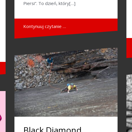
Piersi”. To dzień, który[…]
Kontynuuj czytanie …
Black Diamond