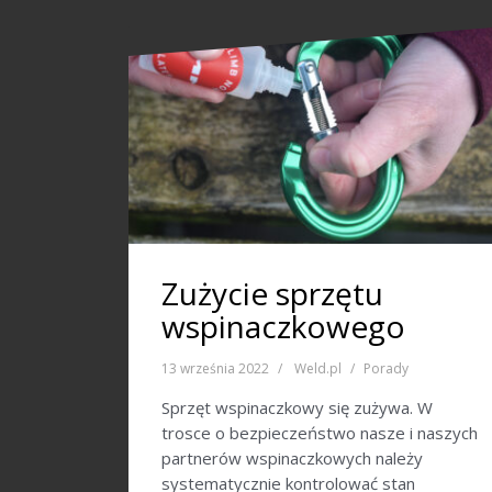
Zużycie sprzętu
wspinaczkowego
13 września 2022
Weld.pl
Porady
Sprzęt wspinaczkowy się zużywa. W
trosce o bezpieczeństwo nasze i naszych
partnerów wspinaczkowych należy
systematycznie kontrolować stan