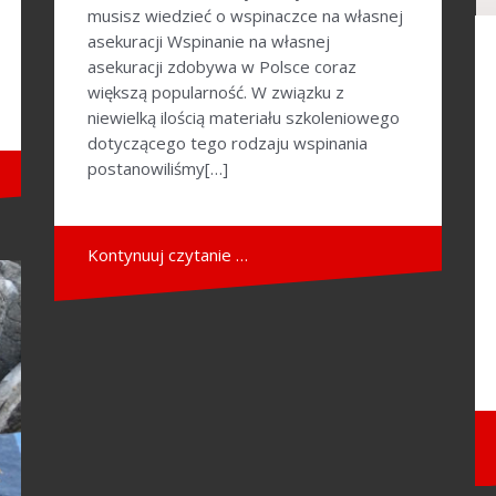
musisz wiedzieć o wspinaczce na własnej
asekuracji Wspinanie na własnej
asekuracji zdobywa w Polsce coraz
większą popularność. W związku z
niewielką ilością materiału szkoleniowego
dotyczącego tego rodzaju wspinania
postanowiliśmy[…]
Kontynuuj czytanie …