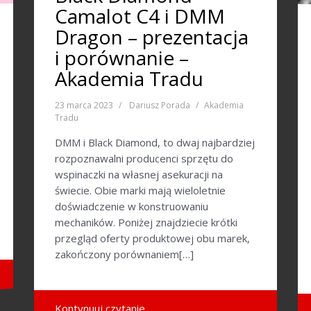
Camalot C4 i DMM
Dragon – prezentacja
i porównanie –
Akademia Tradu
23 marca 2023
Dariusz Porada
Akademia
Tradu
DMM i Black Diamond, to dwaj najbardziej
rozpoznawalni producenci sprzętu do
wspinaczki na własnej asekuracji na
świecie. Obie marki mają wieloletnie
doświadczenie w konstruowaniu
mechaników. Poniżej znajdziecie krótki
przegląd oferty produktowej obu marek,
zakończony porównaniem[…]
Kontynuuj czytanie …