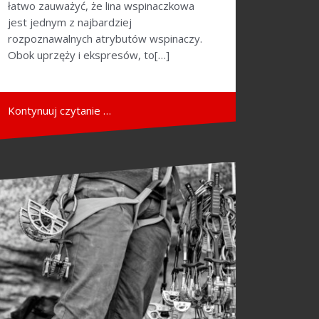
łatwo zauważyć, że lina wspinaczkowa
jest jednym z najbardziej
rozpoznawalnych atrybutów wspinaczy.
Obok uprzęży i ekspresów, to[…]
Kontynuuj czytanie …