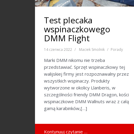
Test plecaka
wspinaczkowego
DMM Flight
14 czerwca 2022
Maciek Smolnik
Porady
Marki DMM nikomu nie trzeba
przedstawiać. Sprzęt wspinaczkowy tej
walijskiej firmy jest rozpoznawalny przez
wszystkich wspinaczy. Produkty
wytworzone w okolicy Llanberis, w
szczególności friendy DMM Dragon, kości
wspinaczkowe DMM Wallnuts wraz z całą
gamą karabinków,[…]
Kontynuuj czytanie …