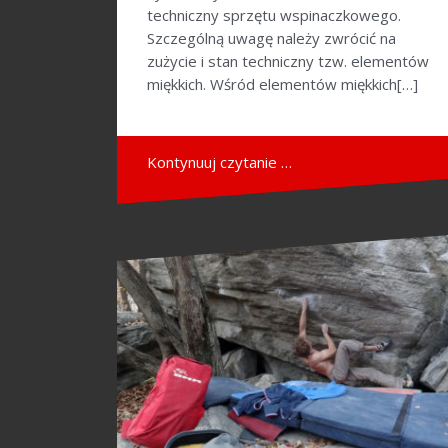
techniczny sprzętu wspinaczkowego.
Szczególną uwagę należy zwrócić na
zużycie i stan techniczny tzw. elementów
miękkich. Wśród elementów miękkich[…]
Kontynuuj czytanie …