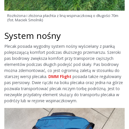
Rozłożona i złożona płachta z liną wspinaczkową o długości 70m
(fot. Maciek Smolnik)
System nośny
Plecak posiada wygodny system nośny wyściełany z pianką
polepszającą komfort podczas dłuższego przemarszu. Szeroki
pas biodrowy zwiększa komfort przy transporcie cięższych
elementów podczas długich podejść pod skały. Pas biodrowy
można zdemontować, co jest ogromną zaletą w stosunku do
starszej wersji plecaka.
DMM Flight
posiada także regulowany
pas piersiowy. Dwie rączki na boku plecaka oraz jedna na górze
pozwala transportować plecak niczym torbę podróżną. Jest to
niezwykle przydatny element służący do transportu plecaka w
podróży lub w rejonie wspinaczkowym.