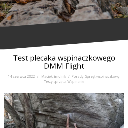
Test plecaka wspinaczkowego
DMM Flight
14 czerwca 2022
Maciek Smolnik
Porady
,
Sprzęt wspinaczkowy
,
Testy sprzętu
,
Wspinanie