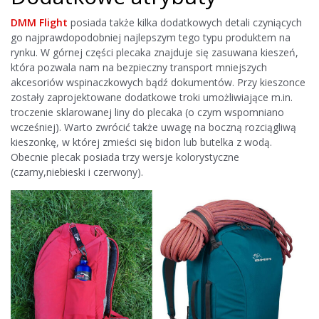
DMM Flight
posiada także kilka dodatkowych detali czyniących
go najprawdopodobniej najlepszym tego typu produktem na
rynku. W górnej części plecaka znajduje się zasuwana kieszeń,
która pozwala nam na bezpieczny transport mniejszych
akcesoriów wspinaczkowych bądź dokumentów. Przy kieszonce
zostały zaprojektowane dodatkowe troki umożliwiające m.in.
troczenie sklarowanej liny do plecaka (o czym wspomniano
wcześniej). Warto zwrócić także uwagę na boczną rozciągliwą
kieszonkę, w której zmieści się bidon lub butelka z wodą.
Obecnie plecak posiada trzy wersje kolorystyczne
(czarny,niebieski i czerwony).