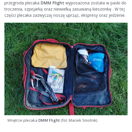
przegroda plecaka
DMM Flight
wyposażona została w paski do
troczenia, szpejarkę oraz niewielką zasuwaną kieszonkę . W tej
części plecaka zazwyczaj noszę uprząż, ekspresy oraz jedzenie.
Wnętrze plecaka
DMM Flight
(fot. Maciek Smolnik)