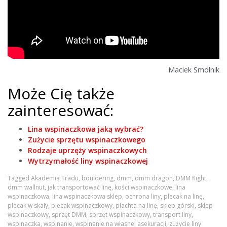
Maciek Smolnik
Może Cię także
zainteresować:
Lina wspinaczkowa jaką wybrać?
Zużycie sprzętu wspinaczkowego
Rodzaje uprzęży wspinaczkowych
Wytrzymałość liny wspinaczkowej
Tagged
Akademia Tradu
,
bouldering
,
dmm
,
dmm dragon
,
DMM flight
,
dmm wallnut
,
jak transportować linę
,
kości wspinaczkowe
,
lina
wspinaczkowa
,
lina wspinaczkowa sklep
,
ochrona liny
,
plecak na linę
,
plecak w skały
,
plecak wspinaczkowy
,
płachta na linę
,
sklep górski
,
sklep
wspinaczkowy
,
sprzęt DMM
,
sprzęt wspinaczkowy
,
transport liny
,
wspinaczka
,
wspinanie
,
wspinanie na własnej asekuracji
,
zużycie liny