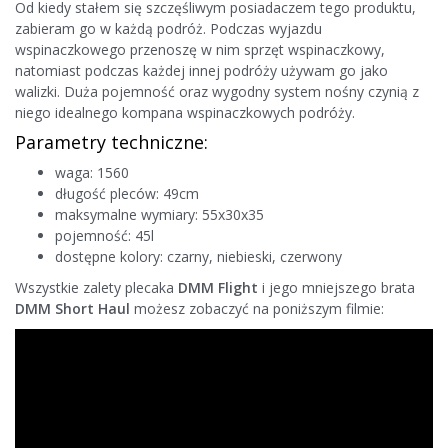
Od kiedy stałem się szczęśliwym posiadaczem tego produktu,
zabieram go w każdą podróż. Podczas wyjazdu
wspinaczkowego przenoszę w nim sprzęt wspinaczkowy,
natomiast podczas każdej innej podróży używam go jako
walizki. Duża pojemność oraz wygodny system nośny czynią z
niego idealnego kompana wspinaczkowych podróży.
Parametry techniczne:
waga: 1560
długość pleców: 49cm
maksymalne wymiary: 55x30x35
pojemność: 45l
dostępne kolory: czarny, niebieski, czerwony
Wszystkie zalety plecaka
DMM Flight
i jego mniejszego brata
DMM Short Haul
możesz zobaczyć na poniższym filmie: