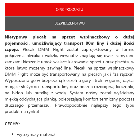
OPIS PRODUKTU
BEZPIECZEŃSTWO
Nietypowy plecak na sprzęt wspinaczkowy o dużej
pojemności, umożliwiający transport 80m liny i dużej ilości
szpeju.
Plecak DMM Flight został zaprojektowany w formie
połączenia plecaka i walizki, wewnątrz znajdują się dwie, zamykane
zamkami kieszenie umożliwiające klarowanie sprzętu oraz płachta, w
którą łatwo możemy zawinąć linę. Plecak na sprzęt wspinaczkowy
DMM Flight może być transportowany na plecach jak i "za rączkę".
Wyposażono go w bezpieczną kieszeń u góry i troki w górnej części,
mogące służyć do transportu liny oraz boczną rozciągliwą kieszonkę
na bidon lub butelkę z wodą. System nośny został wyściełany
miękką oddychającą pianką, polepszającą komfort termiczny podczas
dłuższego przemarszu. Prawdopodobnie najlepszy tego typu
produkt na rynku!
CECHY:
wytrzymały materiał