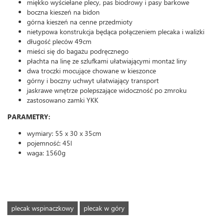
miękko wyściełane plecy, pas biodrowy i pasy barkowe
boczna kieszeń na bidon
górna kieszeń na cenne przedmioty
nietypowa konstrukcja będąca połączeniem plecaka i walizki
długość pleców 49cm
mieści się do bagażu podręcznego
płachta na linę ze szlufkami ułatwiającymi montaż liny
dwa troczki mocujące chowane w kieszonce
górny i boczny uchwyt ułatwiający transport
jaskrawe wnętrze polepszające widoczność po zmroku
zastosowano zamki YKK
PARAMETRY:
wymiary: 55 x 30 x 35cm
pojemność: 45l
waga: 1560g
plecak wspinaczkowy
plecak w góry