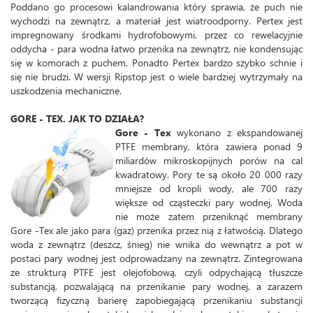
Poddano go procesowi kalandrowania który sprawia, że puch nie
wychodzi na zewnątrz, a materiał jest wiatroodporny. Pertex jest
impregnowany środkami hydrofobowymi, przez co rewelacyjnie
oddycha - para wodna łatwo przenika na zewnątrz, nie kondensując
się w komorach z puchem. Ponadto Pertex bardzo szybko schnie i
się nie brudzi. W wersji Ripstop jest o wiele bardziej wytrzymały na
uszkodzenia mechaniczne.
GORE - TEX. JAK TO DZIAŁA?
Gore - Tex
wykonano z ekspandowanej
PTFE membrany, która zawiera ponad 9
miliardów mikroskopijnych porów na cal
kwadratowy. Pory te są około 20 000 razy
mniejsze od kropli wody, ale 700 razy
większe od cząsteczki pary wodnej. Woda
nie może zatem przeniknąć membrany
Gore -Tex ale jako para (gaz) przenika przez nią z łatwością. Dlatego
woda z zewnątrz (deszcz, śnieg) nie wnika do wewnątrz a pot w
postaci pary wodnej jest odprowadzany na zewnątrz. Zintegrowana
ze strukturą PTFE jest olejofobową, czyli odpychającą tłuszcze
substancją, pozwalającą na przenikanie pary wodnej, a zarazem
tworzącą fizyczną barierę zapobiegającą przenikaniu substancji