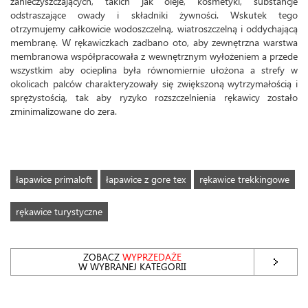
zanieczyszczających, takich jak oleje, kosmetyki, substancje
odstraszające owady i składniki żywności. Wskutek tego
otrzymujemy całkowicie wodoszczelną, wiatroszczelną i oddychającą
membranę. W rękawiczkach zadbano oto, aby zewnętrzna warstwa
membranowa współpracowała z wewnętrznym wyłożeniem a przede
wszystkim aby ocieplina była równomiernie ułożona a strefy w
okolicach palców charakteryzowały się zwiększoną wytrzymałością i
sprężystością, tak aby ryzyko rozszczelnienia rękawicy zostało
zminimalizowane do zera.
łapawice primaloft
łapawice z gore tex
rękawice trekkingowe
rękawice turystyczne
ZOBACZ
WYPRZEDAŻE
W WYBRANEJ KATEGORII