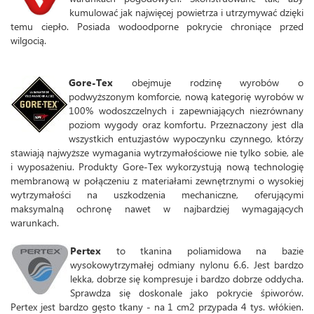
kumulować jak najwięcej powietrza i utrzymywać dzięki
temu ciepło. Posiada wodoodporne pokrycie chroniące przed
wilgocią.
Gore-Tex
obejmuje rodzinę wyrobów o
podwyższonym komforcie, nową kategorię wyrobów w
100% wodoszczelnych i zapewniających niezrównany
poziom wygody oraz komfortu. Przeznaczony jest dla
wszystkich entuzjastów wypoczynku czynnego, którzy
stawiają najwyższe wymagania wytrzymałościowe nie tylko sobie, ale
i wyposażeniu. Produkty Gore-Tex wykorzystują nową technologię
membranową w połączeniu z materiałami zewnętrznymi o wysokiej
wytrzymałości na uszkodzenia mechaniczne, oferującymi
maksymalną ochronę nawet w najbardziej wymagających
warunkach.
Pertex
to tkanina poliamidowa na bazie
wysokowytrzymałej odmiany nylonu 6.6. Jest bardzo
lekka, dobrze się kompresuje i bardzo dobrze oddycha.
Sprawdza się doskonale jako pokrycie śpiworów.
Pertex jest bardzo gęsto tkany - na 1 cm2 przypada 4 tys. włókien.