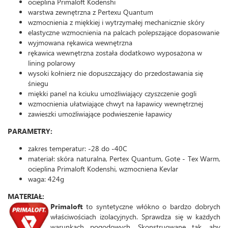
ocieplina Primaloft Kodenshi
warstwa zewnętrzna z Pertexu Quantum
wzmocnienia z miękkiej i wytrzymałej mechanicznie skóry
elastyczne wzmocnienia na palcach polepszające dopasowanie
wyjmowana rękawica wewnętrzna
rękawica wewnętrzna została dodatkowo wyposażona w
lining polarowy
wysoki kołnierz nie dopuszczający do przedostawania się
śniegu
miękki panel na kciuku umożliwiający czyszczenie gogli
wzmocnienia ułatwiające chwyt na łapawicy wewnętrznej
zawieszki umożliwiające podwieszenie łapawicy
PARAMETRY:
zakres temperatur: -28 do -40C
materiał: skóra naturalna, Pertex Quantum, Gote - Tex Warm,
ocieplina Primaloft Kodenshi, wzmocniena Kevlar
waga: 424g
MATERIAŁ:
Primaloft
to syntetyczne włókno o bardzo dobrych
właściwościach izolacyjnych. Sprawdza się w każdych
warunkach pogodowych. Skonstruowane tak, aby