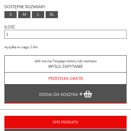
DOSTĘPNE ROZMIARY
S
M
L
XL
ILOŚĆ
wysyłka w ciągu 2 dni
Jeśli nie ma Twojego koloru lub rozmiaru
WYŚLIJ ZAPYTANIE
PRZESYŁKA GRATIS
DODAJ DO KOSZYKA
OPIS PRODUKTU