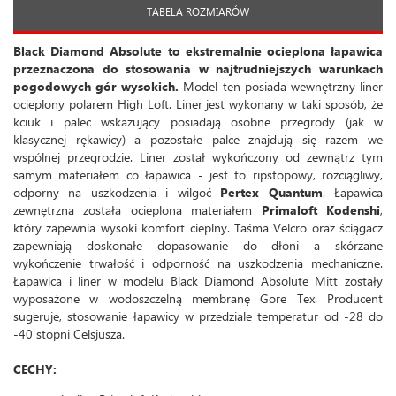
TABELA ROZMIARÓW
Black Diamond Absolute to ekstremalnie ocieplona łapawica
przeznaczona do stosowania w najtrudniejszych warunkach
pogodowych gór wysokich.
Model ten posiada wewnętrzny liner
ocieplony polarem High Loft. Liner jest wykonany w taki sposób, że
kciuk i palec wskazujący posiadają osobne przegrody (jak w
klasycznej rękawicy) a pozostałe palce znajdują się razem we
wspólnej przegrodzie. Liner został wykończony od zewnątrz tym
samym materiałem co łapawica - jest to ripstopowy, rozciągliwy,
odporny na uszkodzenia i wilgoć
Pertex Quantum
. Łapawica
zewnętrzna została ocieplona materiałem
Primaloft Kodenshi
,
który zapewnia wysoki komfort cieplny. Taśma Velcro oraz ściągacz
zapewniają doskonałe dopasowanie do dłoni a skórzane
wykończenie trwałość i odporność na uszkodzenia mechaniczne.
Łapawica i liner w modelu Black Diamond Absolute Mitt zostały
wyposażone w wodoszczelną membranę Gore Tex. Producent
sugeruje, stosowanie łapawicy w przedziale temperatur od -28 do
-40 stopni Celsjusza.
CECHY: