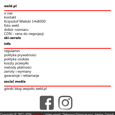
weld.pl
o nas
kontakt
Krzysztof Wielicki 14x8000
foto weld
dobór rozmiaru
CDN - cena do negocjacji
ski-serwis
info
regulamin
polityka prywatności
polityka cookies
koszty przesyłki
metody płatności
zwroty i wymiany
gwarancje i reklamacje
social media
górski blog zespołu weld.pl
Copyright © 2011-2026
Weld.pl
- sklep górski. Dąbrowa Górnicza woj. śląskie. Cennik