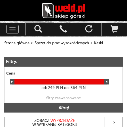
Toggle
navigation
Strona główna
>
Sprzęt do prac wysokościowych
>
Kaski
Filtry:
Cena
od:
249
PLN do:
364
PLN
filtry zaawansowane
filtruj
ZOBACZ
WYPRZEDAŻE
W WYBRANEJ KATEGORII