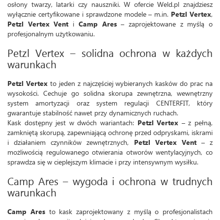
osłony twarzy, latarki czy nauszniki. W ofercie Weld.pl znajdziesz
wyłącznie certyfikowane i sprawdzone modele – m.in.
Petzl Vertex
,
Petzl Vertex Vent
i
Camp Ares
– zaprojektowane z myślą o
profesjonalnym użytkowaniu.
Petzl Vertex – solidna ochrona w każdych
warunkach
Petzl Vertex
to jeden z najczęściej wybieranych kasków do prac na
wysokości. Cechuje go solidna skorupa zewnętrzna, wewnętrzny
system amortyzacji oraz system regulacji CENTERFIT, który
gwarantuje stabilność nawet przy dynamicznych ruchach.
Kask dostępny jest w dwóch wariantach:
Petzl Vertex
– z pełną,
zamkniętą skorupą, zapewniającą ochronę przed odpryskami, iskrami
i działaniem czynników zewnętrznych,
Petzl Vertex Vent
– z
możliwością regulowanego otwierania otworów wentylacyjnych, co
sprawdza się w cieplejszym klimacie i przy intensywnym wysiłku.
Camp Ares – wygoda i ochrona w trudnych
warunkach
Camp Ares
to kask zaprojektowany z myślą o profesjonalistach