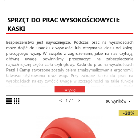
SPRZĘT DO PRAC WYSOKOŚCIOWYCH:
KASKI
Bezpieczeństwo jest najważniejsze. Podczas prac na wysokościach
może dojść do upadku z wysokości lub otrzymania ciosu od kolegi
pracującego wyżej. W związku z zagrożeniami, jakie na nas czyhają,
główną uwagę powinniśmy przeznaczyć na zabezpieczenie
najważniejszej części ciała czyli głowy. Kaski do prac na wysokościach
Petzl
i
Camp
stworzone zostały celem zmaksymalizowania ergonomii,
łatwości użytkowania oraz wagi. Przy zakupie kasku do prac na
wysokościach należy zwrócić uwagę w szczególności na takie funkcje
jak: możliwość zamocowania
latarki przemysłowej
( czołówki
Petzl
więcej
Pixa
), możliwość zastosowania dodatkowej osłony oczu (
Petzl Vizir
)
lub uszu oraz zapewnienie wentylacji głowy. W ofercie sklepu
<
>
1 / 1
96 wyników
górskiego weld.pl znajdują się kaski w kolorze białym, żółtym,
czerwonym oraz czarnym. Wśród naszego asortymentu znajdziesz
-20%
także osłony do oczu marki
Petzl
.