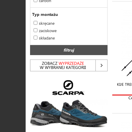
carbon
Typ montażu
skręcane
zaciskowe
składane
filtruj
ZOBACZ
WYPRZEDAŻE
W WYBRANEJ KATEGORII
KIJE TR
C