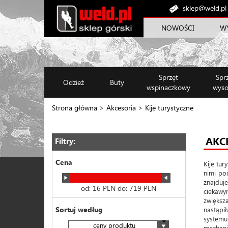
sklep@weld.pl
NOWOŚCI
W
Sprzęt
Spr
Odzież
Buty
wspinaczkowy
wyso
Strona główna
>
Akcesoria
>
Kije turystyczne
AKC
Filtry:
Cena
Kije tur
nimi po
znajduje
od:
16
PLN do:
719
PLN
ciekawy
zwiększ
Sortuj według
nastąpi
systemu
ceny produktu
mechanic