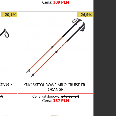
Cena:
309 PLN
-20,1%
-24,9%
STANG -
KIJKI SKITOUROWE MILO CRUISE FR -
ORANGE
LN
Cena katalogowa:
249.00PLN
Cena:
187 PLN