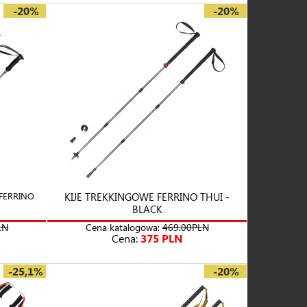
-20%
-20%
FERRINO
KIJE TREKKINGOWE FERRINO THUI -
BLACK
LN
Cena katalogowa:
469.00PLN
Cena:
375 PLN
-25,1%
-20%