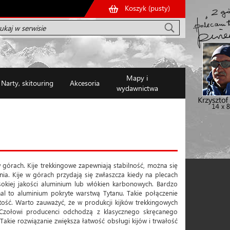
Koszyk (
pusty
)
Mapy i
Narty, skitouring
Akcesoria
wydawnictwa
 górach. Kije trekkingowe zapewniają stabilność, można się
ia. Kije w górach przydają się zwłaszcza kiedy na plecach
sokiej jakości aluminium lub włókien karbonowych. Bardzo
tanal to aluminium pokryte warstwą Tytanu. Takie połączenie
tość. Warto zauważyć, że w produkcji kijków trekkingowych
 Czołowi producenci odchodzą z klasycznego skręcanego
 Takie rozwiązanie zwiększa łatwość obsługi kijów i trwałość