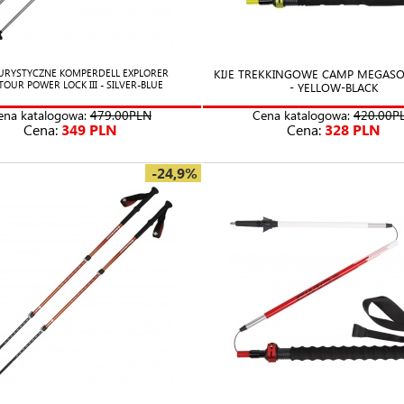
KIJE TREKKINGOWE CAMP MEGASO
TURYSTYCZNE KOMPERDELL EXPLORER
OUR POWER LOCK III - SILVER-BLUE
- YELLOW-BLACK
ena katalogowa:
479.00PLN
Cena katalogowa:
420.00P
Cena:
349 PLN
Cena:
328 PLN
-24,9%