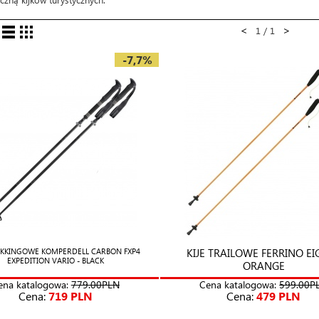
<
>
1 / 1
-7,7%
KIJE TRAILOWE FERRINO EI
REKKINGOWE KOMPERDELL CARBON FXP4
EXPEDITION VARIO - BLACK
ORANGE
ena katalogowa:
779.00PLN
Cena katalogowa:
599.00P
Cena:
719 PLN
Cena:
479 PLN