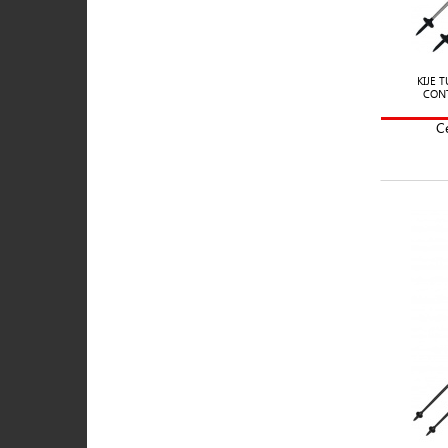
KIJE 
CONT
C