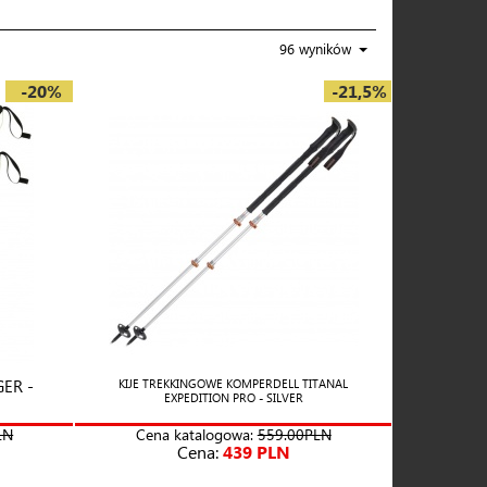
96 wyników
-20%
-21,5%
GER -
KIJE TREKKINGOWE KOMPERDELL TITANAL
EXPEDITION PRO - SILVER
LN
Cena katalogowa:
559.00PLN
Cena:
439 PLN