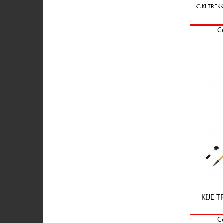
KIJKI TREK
C
KIJE 
C