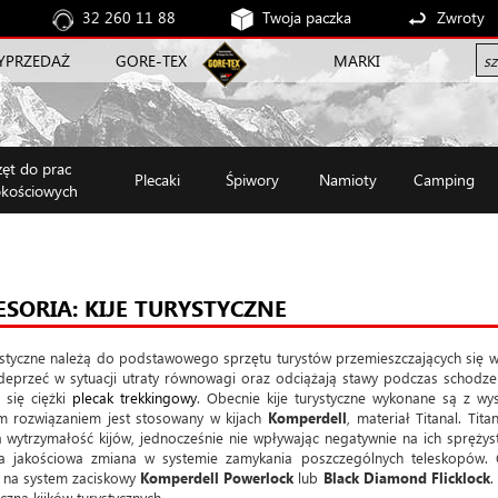
32 260 11 88
Twoja paczka
Zwroty
YPRZEDAŻ
GORE-TEX
MARKI
zęt do prac
Plecaki
Śpiwory
Namioty
Camping
kościowych
ESORIA: KIJE TURYSTYCZNE
ystyczne należą do podstawowego sprzętu turystów przemieszczających się w
deprzeć w sytuacji utraty równowagi oraz odciążają stawy podczas schodzen
 się ciężki
plecak trekkingowy
. Obecnie kije turystyczne wykonane są z wy
m rozwiązaniem jest stosowany w kijach
Komperdell
, materiał Titanal. Ti
a wytrzymałość kijów, jednocześnie nie wpływając negatywnie na ich sprężys
ła jakościowa zmiana w systemie zamykania poszczególnych teleskopów.
 na system zaciskowy
Komperdell Powerlock
lub
Black Diamond Flicklock
.
zną kijków turystycznych.