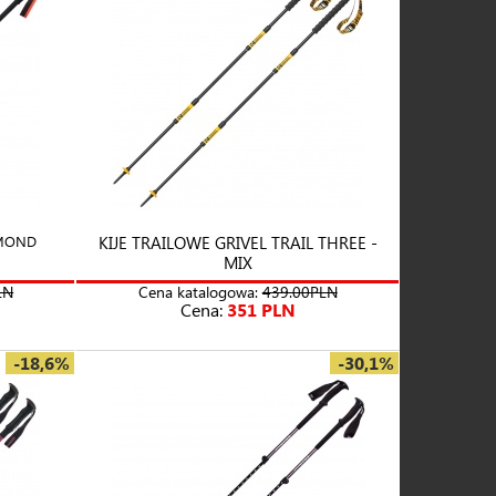
AMOND
KIJE TRAILOWE GRIVEL TRAIL THREE -
MIX
LN
Cena katalogowa:
439.00PLN
Cena:
351 PLN
-18,6%
-30,1%