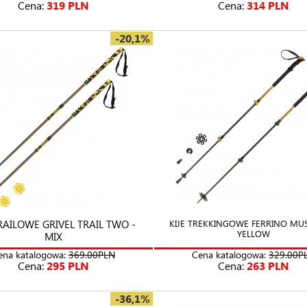
Cena:
319 PLN
Cena:
314 PLN
-20,1%
TRAILOWE GRIVEL TRAIL TWO -
KIJE TREKKINGOWE FERRINO MU
YELLOW
MIX
ena katalogowa:
369.00PLN
Cena katalogowa:
329.00P
Cena:
295 PLN
Cena:
263 PLN
-36,1%