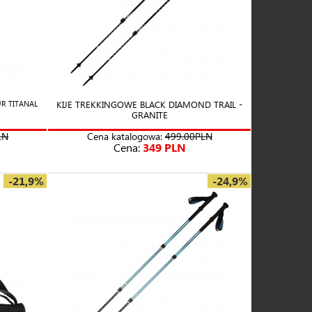
KIJE TREKKINGOWE BLACK DIAMOND TRAIL -
R TITANAL
GRANITE
LN
Cena katalogowa:
499.00PLN
Cena:
349 PLN
-21,9%
-24,9%