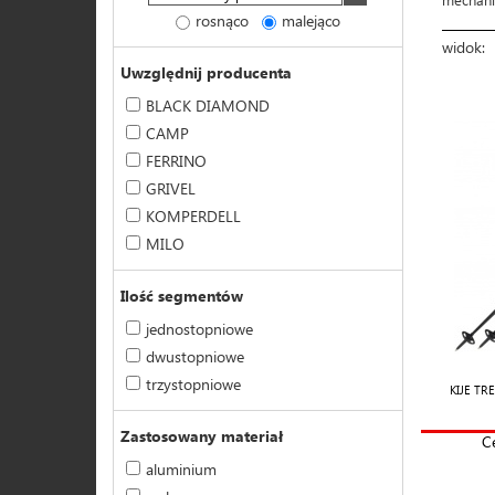
rosnąco
malejąco
widok:
Uwzględnij producenta
BLACK DIAMOND
CAMP
FERRINO
GRIVEL
KOMPERDELL
MILO
Ilość segmentów
jednostopniowe
dwustopniowe
trzystopniowe
KIJE T
Zastosowany materiał
C
aluminium