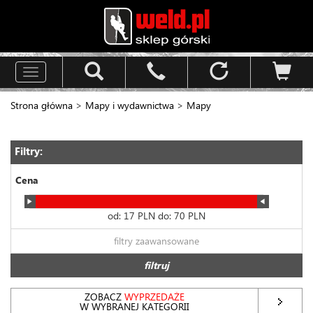
Toggle
navigation
Strona główna
>
Mapy i wydawnictwa
>
Mapy
Filtry:
Cena
od:
17
PLN do:
70
PLN
filtry zaawansowane
filtruj
ZOBACZ
WYPRZEDAŻE
W WYBRANEJ KATEGORII