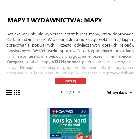
MAPY I WYDAWNICTWA: MAPY
Gdziekolwiek się nie wybierasz potrzebujesz mapy, która doprowadzi
Cię tam, gdzie chcesz. W ofercie sklepu górskiego weld.pl znajdują się
opracowania popularnych i często odwiedzanych górskich rejonów
turystycznych. Wśród wielu opracowań kartograficznych posiadamy
m.in. mapy terenów alpejskich przygotowane przez firmę
Tabacco
i
Kompass
, a także mapy
VKU Harmanec
przedstawiające Czechy oraz
mapy
Dimap
prezentujące góry w Rumunii. Mapy turystyczne
dostępne w sklepie górskim weld.pl w połączeniu z
przewodnikiem
turystycznym po danym regionie nie pozwolą nam się zgubić.
więcej
<
>
1 / 1
96 wyników