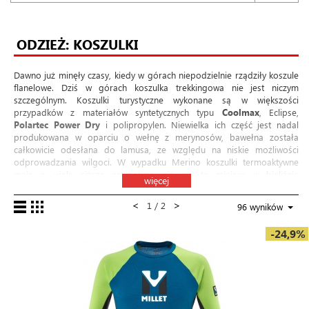
ODZIEŻ: KOSZULKI
Dawno już minęły czasy, kiedy w górach niepodzielnie rządziły koszule
flanelowe. Dziś w górach koszulka trekkingowa nie jest niczym
szczególnym. Koszulki turystyczne wykonane są w większości
przypadków z materiałów syntetycznych typu
Coolmax
, Eclipse,
Polartec Power Dry
i polipropylen. Niewielka ich część jest nadal
produkowana w oparciu o wełnę z merynosów, bawełna została
całkowicie odesłana do lamusa, ze względu na niskie możliwości
odprowadzania wilgoci. W wypadku Merino koszulki termoaktywne
mają o wiele niższą gramaturę, niż ma to miejsce w bieliźnie
więcej
trekkingowej przeznaczonej do działalności zimą. Bardzo ważnym
elementem jest też odpowiednie zabezpieczenie koszulek przed
<
>
1 / 2
96 wyników
powstawaniem nieprzyjemnych zapachów. Swoją siłę pokazują tutaj
wszelkiego typu technologie antybakteryjne, w większości oparte na
-24,9%
bakteriobójczym działaniu jonów srebra. Niekwestionowanym liderem
tej branży pozostaje
Polygiene
. Prawidłowo dobrana koszulka
trekkingowa będzie świetnie współpracować z
kurtką polarową
i
kurtką membranową
. W ofercie sklepu weld.pl znajdują się koszulki
trekkingowe takich marek jak
Millet
,
Dynafit
,
Milo
,
The North Face
,
Devold
,
Marmot
i
Trangoworld
.