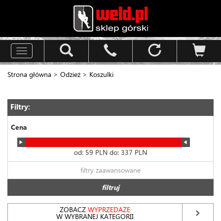
Toggle
navigation
Strona główna
>
Odzież
>
Koszulki
Filtry:
Cena
od:
59
PLN do:
337
PLN
filtry zaawansowane
filtruj
ZOBACZ
WYPRZEDAŻE
W WYBRANEJ KATEGORII