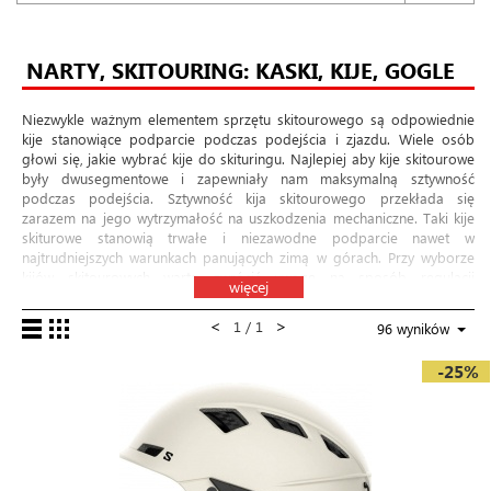
NARTY, SKITOURING: KASKI, KIJE, GOGLE
Niezwykle ważnym elementem sprzętu skitourowego są odpowiednie
kije stanowiące podparcie podczas podejścia i zjazdu. Wiele osób
głowi się, jakie wybrać kije do skituringu. Najlepiej aby kije skitourowe
były dwusegmentowe i zapewniały nam maksymalną sztywność
podczas podejścia. Sztywność kija skitourowego przekłada się
zarazem na jego wytrzymałość na uszkodzenia mechaniczne. Taki kije
skiturowe stanowią trwałe i niezawodne podparcie nawet w
najtrudniejszych warunkach panujących zimą w górach. Przy wyborze
kijów skitourowych warto zwrócić uwagę na sposób regulacji
więcej
wysokości oraz przedłużoną rękojeść. Dodatkowa część chwytna jest
niezwykle przydatna podczas trawersowania zbocza. W takim wypadku
<
>
1 / 1
96 wyników
za pomocą gripa jesteśmy w stanie dobrać odpowiednią długość kija
bez konieczności zmiany wysokości kija poprzez zmianę ułożenia
-25%
segmentów. Kije skiturowe wyposażone są zazwyczaj w zimowe
talerzyki zapobiegające ich zapadaniu się ich w głębokim śniegu.