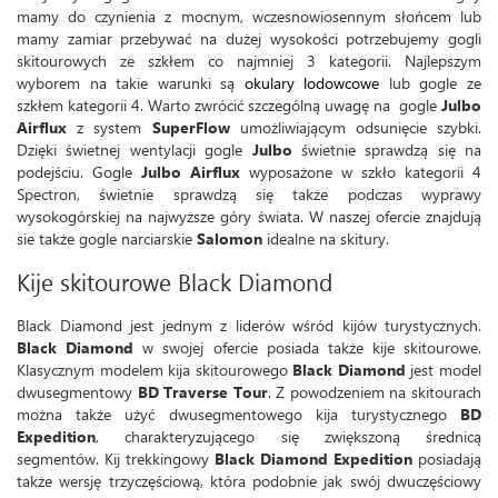
mamy do czynienia z mocnym, wczesnowiosennym słońcem lub
mamy zamiar przebywać na dużej wysokości potrzebujemy gogli
skitourowych ze szkłem co najmniej 3 kategorii. Najlepszym
wyborem na takie warunki są
okulary lodowcowe
lub gogle ze
szkłem kategorii 4. Warto zwrócić szczególną uwagę na gogle
Julbo
Airflux
z system
SuperFlow
umożliwiającym odsunięcie szybki.
Dzięki świetnej wentylacji gogle
Julbo
świetnie sprawdzą się na
podejściu. Gogle
Julbo Airflux
wyposażone w szkło kategorii 4
Spectron, świetnie sprawdzą się także podczas wyprawy
wysokogórskiej na najwyższe góry świata. W naszej ofercie znajdują
sie także gogle narciarskie
Salomon
idealne na skitury.
Kije skitourowe Black Diamond
Black Diamond jest jednym z liderów wśród kijów turystycznych.
Black Diamond
w swojej ofercie posiada także kije skitourowe.
Klasycznym modelem kija skitourowego
Black Diamond
jest model
dwusegmentowy
BD Traverse Tour
. Z powodzeniem na skitourach
można także użyć dwusegmentowego kija turystycznego
BD
Expedition
, charakteryzującego się zwiększoną średnicą
segmentów. Kij trekkingowy
Black Diamond Expedition
posiadają
także wersję trzyczęściową, która podobnie jak swój dwuczęściowy