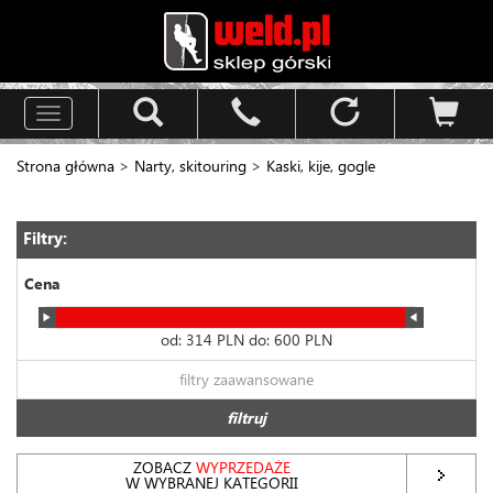
Toggle
navigation
Strona główna
>
Narty, skitouring
>
Kaski, kije, gogle
Filtry:
Cena
od:
314
PLN do:
600
PLN
filtry zaawansowane
filtruj
ZOBACZ
WYPRZEDAŻE
W WYBRANEJ KATEGORII