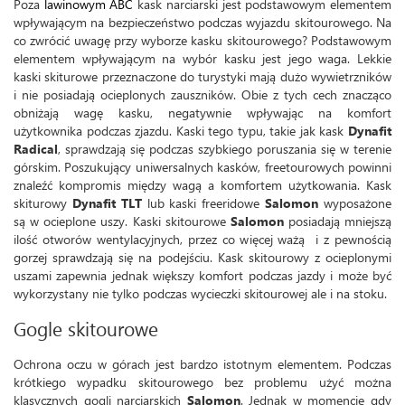
Poza
lawinowym ABC
kask narciarski jest podstawowym elementem
wpływającym na bezpieczeństwo podczas wyjazdu skitourowego. Na
co zwrócić uwagę przy wyborze kasku skitourowego? Podstawowym
elementem wpływającym na wybór kasku jest jego waga. Lekkie
kaski skiturowe przeznaczone do turystyki mają dużo wywietrzników
i nie posiadają ocieplonych zauszników. Obie z tych cech znacząco
obniżają wagę kasku, negatywnie wpływając na komfort
użytkownika podczas zjazdu. Kaski tego typu, takie jak kask
Dynafit
Radical
, sprawdzają się podczas szybkiego poruszania się w terenie
górskim. Poszukujący uniwersalnych kasków, freetourowych powinni
znaleźć kompromis między wagą a komfortem użytkowania. Kask
skiturowy
Dynafit TLT
lub kaski freeridowe
Salomon
wyposażone
są w ocieplone uszy. Kaski skitourowe
Salomon
posiadają mniejszą
ilość otworów wentylacyjnych, przez co więcej ważą i z pewnością
gorzej sprawdzają się na podejściu. Kask skitourowy z ocieplonymi
uszami zapewnia jednak większy komfort podczas jazdy i może być
wykorzystany nie tylko podczas wycieczki skitourowej ale i na stoku.
Gogle skitourowe
Ochrona oczu w górach jest bardzo istotnym elementem. Podczas
krótkiego wypadku skitourowego bez problemu użyć można
klasycznych gogli narciarskich
Salomon
. Jednak w momencie gdy