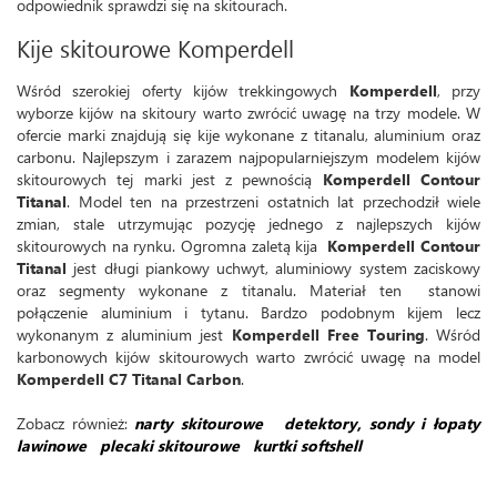
odpowiednik sprawdzi się na skitourach.
Kije skitourowe Komperdell
Wśród szerokiej oferty kijów trekkingowych
Komperdell
, przy
wyborze kijów na skitoury warto zwrócić uwagę na trzy modele. W
ofercie marki znajdują się kije wykonane z titanalu, aluminium oraz
carbonu. Najlepszym i zarazem najpopularniejszym modelem kijów
skitourowych tej marki jest z pewnością
Komperdell Contour
Titanal
. Model ten na przestrzeni ostatnich lat przechodził wiele
zmian, stale utrzymując pozycję jednego z najlepszych kijów
skitourowych na rynku. Ogromna zaletą kija
Komperdell Contour
Titanal
jest długi piankowy uchwyt, aluminiowy system zaciskowy
oraz segmenty wykonane z titanalu. Materiał ten stanowi
połączenie aluminium i tytanu. Bardzo podobnym kijem lecz
wykonanym z aluminium jest
Komperdell Free Touring
. Wśród
karbonowych kijów skitourowych warto zwrócić uwagę na model
Komperdell C7 Titanal Carbon
.
Zobacz również:
narty skitourowe
detektory, sondy i łopaty
lawinowe
plecaki skitourowe
kurtki softshell