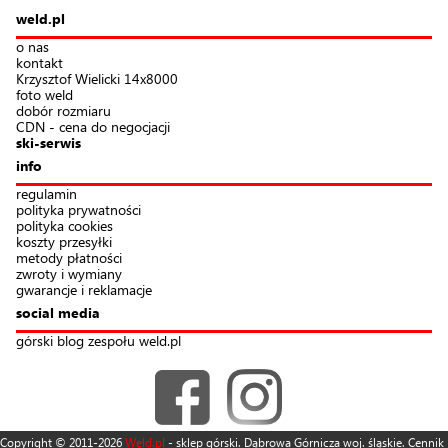
weld.pl
o nas
kontakt
Krzysztof Wielicki 14x8000
foto weld
dobór rozmiaru
CDN - cena do negocjacji
ski-serwis
info
regulamin
polityka prywatności
polityka cookies
koszty przesyłki
metody płatności
zwroty i wymiany
gwarancje i reklamacje
social media
górski blog zespołu weld.pl
Copyright © 2011-2026
Weld.pl
- sklep górski. Dąbrowa Górnicza woj. śląskie. Cennik