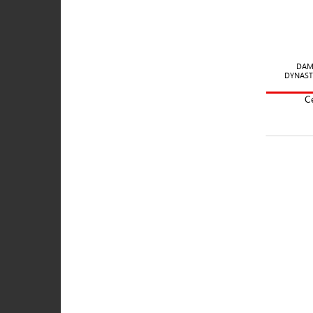
DAM
DYNAST
C