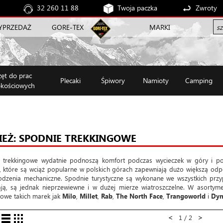
32 260 11 88
Twoja paczka
Zwroty
YPRZEDAŻ
GORE-TEX
MARKI
zęt do prac
Plecaki
Śpiwory
Namioty
Camping
kościowych
IEŻ: SPODNIE TREKKINGOWE
 trekkingowe wydatnie podnoszą komfort podczas wycieczek w góry i p
, które są wciąż popularne w polskich górach zapewniają dużo większą odpo
odzenia mechaniczne. Spodnie turystyczne są wykonane we wszystkich przy
ją, są jednak nieprzewiewne i w dużej mierze wiatroszczelne. W asortymen
lowe takich marek jak
Milo
,
Millet
,
Rab
,
The North Face
,
Trangoworld
i
Dyn
<
>
1 / 2