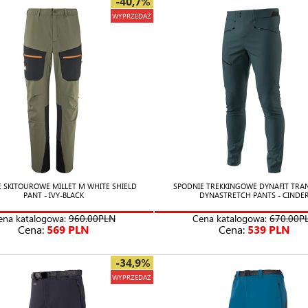
-40,7%
WYPRZEDAŻ
 SKITOUROWE MILLET M WHITE SHIELD
SPODNIE TREKKINGOWE DYNAFIT TRA
PANT - IVY-BLACK
DYNASTRETCH PANTS - CINDE
ena katalogowa:
960.00PLN
Cena katalogowa:
670.00P
Cena:
569 PLN
Cena:
539 PLN
-34,9%
WYPRZEDAŻ