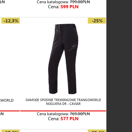
PLN
Cena katalogowa:
799.00PLN
Cena:
599 PLN
-12,3%
-25%
OWORLD
DAMSKIE SPODNIE TREKKINGOWE TRANGOWORLD
NOGUERA DR - CAVIAR
LN
Cena katalogowa:
769.00PLN
Cena:
577 PLN