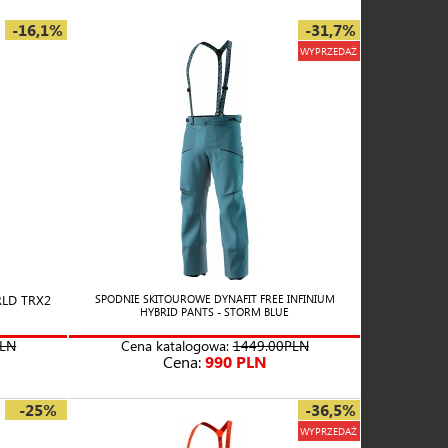
-16,1%
-31,7%
WYPRZEDAŻ
LD TRX2
SPODNIE SKITOUROWE DYNAFIT FREE INFINIUM
HYBRID PANTS - STORM BLUE
PLN
Cena katalogowa:
1449.00PLN
Cena:
990 PLN
-25%
-36,5%
WYPRZEDAŻ