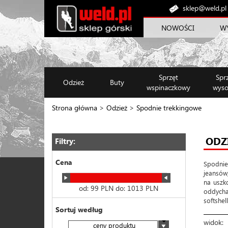
sklep@weld.pl
NOWOŚCI
W
Sprzęt
Spr
Odzież
Buty
wspinaczkowy
wyso
Strona główna
>
Odzież
>
Spodnie trekkingowe
ODZ
Filtry:
Cena
Spodnie
jeansów
na uszk
od:
99
PLN do:
1013
PLN
oddycha
softshel
Sortuj według
widok:
ceny produktu