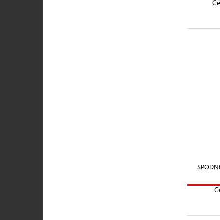
Ce
SPODN
C