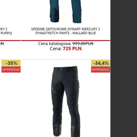
RY 2
SPODNIE SKITOUROWE DYNAFIT MERCURY 2
 PURPLE
DYNASTRETCH PANTS - MALLARD BLUE
LN
Cena katalogowa:
999.00PLN
Cena:
725 PLN
-35%
-34,4%
WYPRZEDAŻ
WYPRZEDAŻ