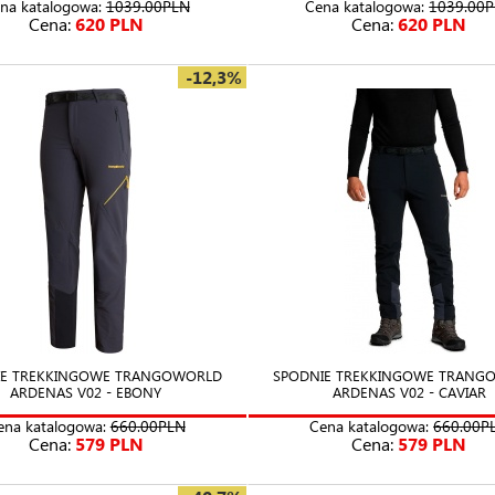
na katalogowa:
1039.00PLN
Cena katalogowa:
1039.00
Cena:
620 PLN
Cena:
620 PLN
-12,3%
IE TREKKINGOWE TRANGOWORLD
SPODNIE TREKKINGOWE TRANG
ARDENAS V02 - EBONY
ARDENAS V02 - CAVIAR
ena katalogowa:
660.00PLN
Cena katalogowa:
660.00P
Cena:
579 PLN
Cena:
579 PLN