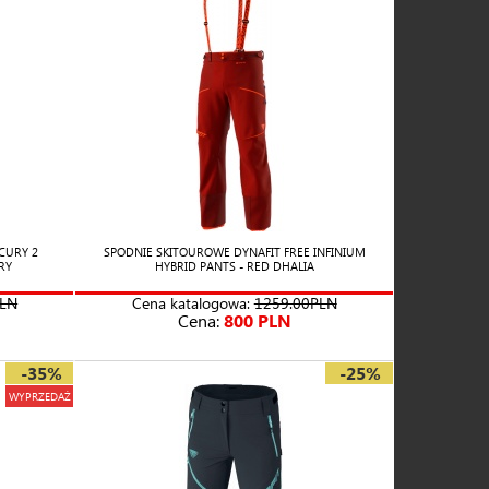
CURY 2
SPODNIE SKITOUROWE DYNAFIT FREE INFINIUM
RY
HYBRID PANTS - RED DHALIA
PLN
Cena katalogowa:
1259.00PLN
Cena:
800 PLN
-35%
-25%
WYPRZEDAŻ