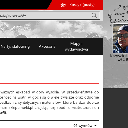
Koszyk (
pusty
)
Mapy i
Narty, skitouring
Akcesoria
wydawnictwa
oważnych eskapad w góry wysokie. W przeciwieństwie do
rność na wiatr, wilgoć i są o wiele trwalsze oraz odporne
padkach z syntetycznych materiałów, które bardzo dobrze
cie sklepu weld.pl znajdują się spodnie wiatroszczelne i
afit
.
96 wyników