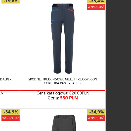
-19,6%
-35,4%
WYPRZEDAŻ
NSALPER
SPODNIE TREKKINGOWE MILLET TRILOGY ICON
R
CORDURA PANT - SAPHIR
LN
Cena katalogowa:
820.00PLN
Cena:
530 PLN
-34,9%
-34,9%
WYPRZEDAŻ
WYPRZEDAŻ