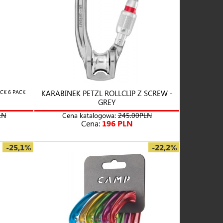
KARABINEK PETZL ROLLCLIP Z SCREW -
CK 6 PACK
GREY
LN
Cena katalogowa:
245.00PLN
Cena:
196 PLN
-25,1%
-22,2%