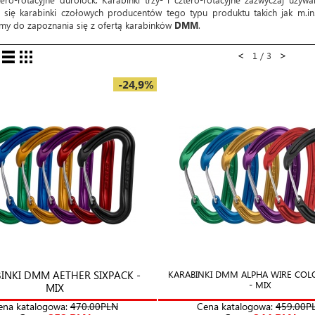
ą się karabinki czołowych producentów tego typu produktu takich jak m.i
my do zapoznania się z ofertą karabinków
DMM
.
<
>
1 / 3
-24,9%
INKI DMM AETHER SIXPACK -
KARABINKI DMM ALPHA WIRE CO
- MIX
MIX
ena katalogowa:
470.00PLN
Cena katalogowa:
459.00P