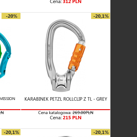
Cena:
312 PLN
-20%
-20,1%
 MISSION
KARABINEK PETZL ROLLCLIP Z TL - GREY
LN
Cena katalogowa:
269.00PLN
Cena:
215 PLN
-20,1%
-20,1%