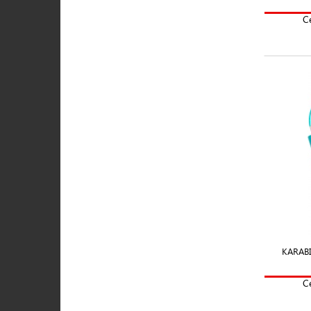
C
KARAB
C