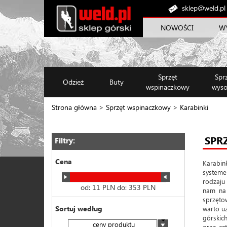
sklep@weld.pl
NOWOŚCI
W
Sprzęt
Spr
Odzież
Buty
wspinaczkowy
wyso
Strona główna
>
Sprzęt wspinaczkowy
>
Karabinki
SPR
Filtry:
Cena
Karabink
systeme
rodzaju
od:
11
PLN do:
353
PLN
nam na 
sprzęto
Sortuj według
warto u
górskich
ceny produktu
oraz cz