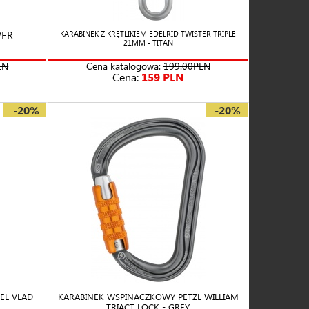
VER
KARABINEK Z KRĘTLIKIEM EDELRID TWISTER TRIPLE
21MM - TITAN
LN
Cena katalogowa:
199.00PLN
Cena:
159 PLN
-20%
-20%
EL VLAD
KARABINEK WSPINACZKOWY PETZL WILLIAM
TRIACT LOCK - GREY