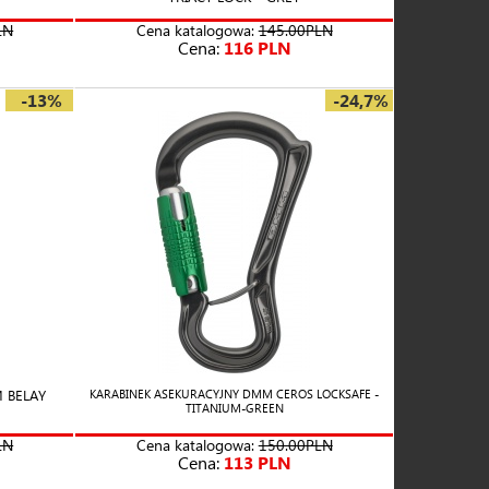
LN
Cena katalogowa:
145.00PLN
Cena:
116 PLN
-13%
-24,7%
 BELAY
KARABINEK ASEKURACYJNY DMM CEROS LOCKSAFE -
TITANIUM-GREEN
LN
Cena katalogowa:
150.00PLN
Cena:
113 PLN