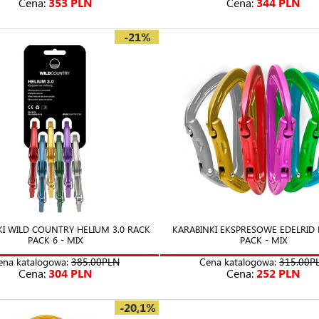
Cena:
353 PLN
Cena:
344 PLN
-21%
KI WILD COUNTRY HELIUM 3.0 RACK
KARABINKI EKSPRESOWE EDELRID
PACK 6 - MIX
PACK - MIX
ena katalogowa:
385.00PLN
Cena katalogowa:
315.00P
Cena:
304 PLN
Cena:
252 PLN
-20,1%