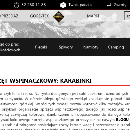
32 260 11 88
Twoja paczka
Zwroty
YPRZEDAŻ
GORE-TEX
MARKI
zęt do prac
Plecaki
Śpiwory
Namioty
Camping
kościowych
ZĘT WSPINACZKOWY: KARABINKI
i, czyli temat rzeka. Na rynku dostępnych jest całe spektrum różnorodnych 
m zamykania. W ofercie sklepu górskiego weld.pl znajduje się ponad 10
 aktywności górskiej. Wśród tych modeli można wyróżnić kilka rodzajów kar
przykład organizację sprzętu wspinaczkowego takiego jak
kości wspin
we są zazwyczaj kolorowe, dzięki czemu ich dopasowanie do danego kolor
żywać kolorowego sprzętu wspinaczkowego przeczytasz na naszym
BLOGU
. Karabinki zakręcane posiadające różny kształt, wagę i przeznaczenie. Karab
tero-rotacyjne durolock. Karabinki trzy- i cztero-rotacyjne zazwyczaj uży