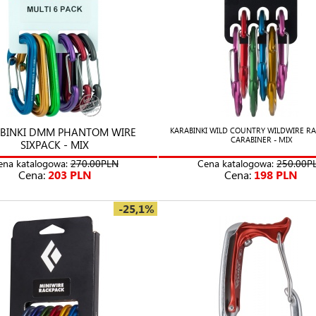
BINKI DMM PHANTOM WIRE
KARABINKI WILD COUNTRY WILDWIRE RA
CARABINER - MIX
SIXPACK - MIX
ena katalogowa:
270.00PLN
Cena katalogowa:
250.00P
Cena:
203 PLN
Cena:
198 PLN
-25,1%