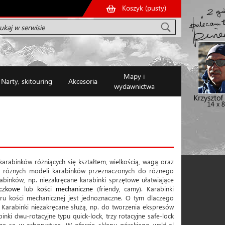
Koszyk (
pusty
)
Mapy i
Narty, skitouring
Akcesoria
wydawnictwa
karabinków różniących się kształtem, wielkością, wagą oraz
0 różnych modeli karabinków przeznaczonych do różnego
abinków, np. niezakręcane karabinki sprzętowe ułatwiające
aczkowe
lub
kości mechaniczne
(friendy, camy). Karabinki
u kości mechanicznej jest jednoznaczne. O tym dlaczego
. Karabinki niezakręcane służą, np. do tworzenia ekspresów
inki dwu-rotacyjne typu quick-lock, trzy rotacyjne safe-lock
wane są w arborystyce. W ofercie sklepu górskiego weld.pl