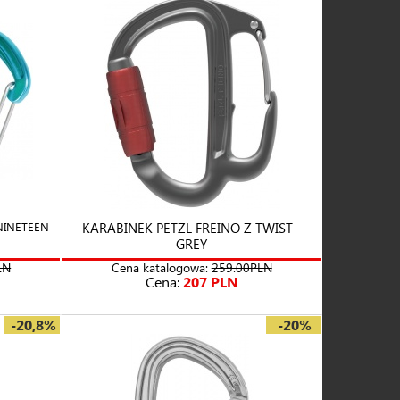
NINETEEN
KARABINEK PETZL FREINO Z TWIST -
GREY
LN
Cena katalogowa:
259.00PLN
Cena:
207 PLN
-20,8%
-20%