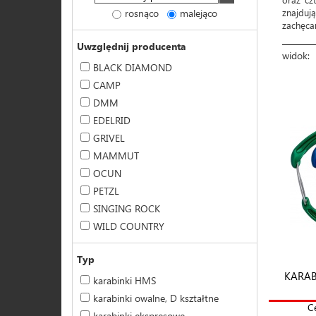
rosnąco
malejąco
znajduj
zachęca
Uwzględnij producenta
widok:
BLACK DIAMOND
CAMP
DMM
EDELRID
GRIVEL
MAMMUT
OCUN
PETZL
SINGING ROCK
WILD COUNTRY
Typ
KARAB
karabinki HMS
karabinki owalne, D kształtne
C
karabinki ekspresowe