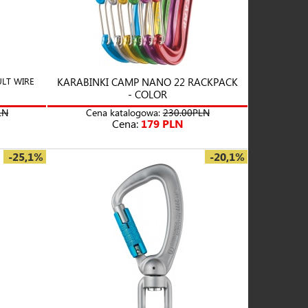
LT WIRE
KARABINKI CAMP NANO 22 RACKPACK
- COLOR
LN
Cena katalogowa:
230.00PLN
Cena:
179 PLN
-25,1%
-20,1%