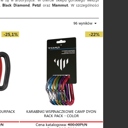
n.
Black Diamond
,
Petzl
oraz
Mammut
. W szczególności
96 wyników
-25,1%
-22%
LOURPACK
KARABINKI WSPINACZKOWE CAMP DYON
RACK PACK - COLOR
LN
Cena katalogowa:
400.00PLN