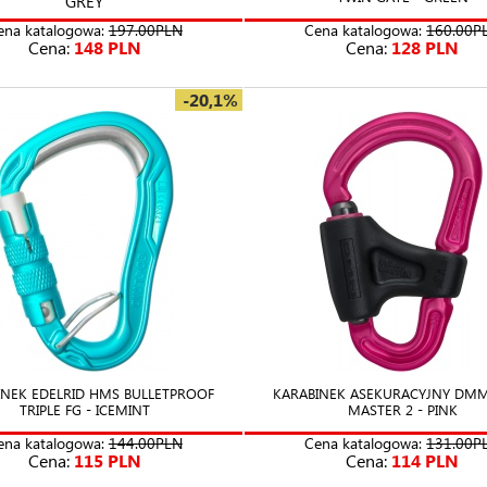
GREY
ena katalogowa:
197.00PLN
Cena katalogowa:
160.00P
Cena:
148 PLN
Cena:
128 PLN
-20,1%
INEK EDELRID HMS BULLETPROOF
KARABINEK ASEKURACYJNY DMM
TRIPLE FG - ICEMINT
MASTER 2 - PINK
ena katalogowa:
144.00PLN
Cena katalogowa:
131.00P
Cena:
115 PLN
Cena:
114 PLN