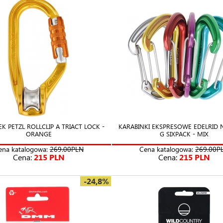
K PETZL ROLLCLIP A TRIACT LOCK -
KARABINKI EKSPRESOWE EDELRID 
ORANGE
G SIXPACK - MIX
ena katalogowa:
269.00PLN
Cena katalogowa:
269.00P
Cena:
215 PLN
Cena:
215 PLN
-24,8%