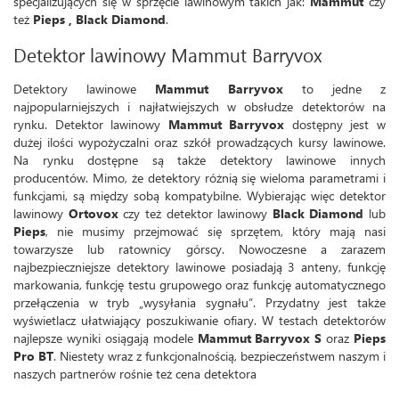
specjalizujących się w sprzęcie lawinowym takich jak:
Mammut
czy
też
Pieps , Black Diamond
.
Detektor lawinowy Mammut Barryvox
Detektory lawinowe
Mammut Barryvox
to jedne z
najpopularniejszych i najłatwiejszych w obsłudze detektorów na
rynku. Detektor lawinowy
Mammut Barryvox
dostępny jest w
dużej ilości wypożyczalni oraz szkół prowadzących kursy lawinowe.
Na rynku dostępne są także detektory lawinowe innych
producentów. Mimo, że detektory różnią się wieloma parametrami i
funkcjami, są między sobą kompatybilne. Wybierając więc detektor
lawinowy
Ortovox
czy też detektor lawinowy
Black Diamond
lub
Pieps
, nie musimy przejmować się sprzętem, który mają nasi
towarzysze lub ratownicy górscy. Nowoczesne a zarazem
najbezpieczniejsze detektory lawinowe posiadają 3 anteny, funkcję
markowania, funkcję testu grupowego oraz funkcję automatycznego
przełączenia w tryb „wysyłania sygnału”. Przydatny jest także
wyświetlacz ułatwiający poszukiwanie ofiary. W testach detektorów
najlepsze wyniki osiągają modele
Mammut Barryvox S
oraz
Pieps
Pro BT
. Niestety wraz z funkcjonalnością, bezpieczeństwem naszym i
naszych partnerów rośnie też cena detektora