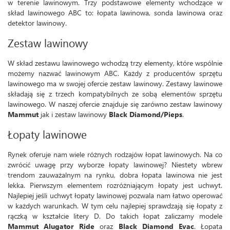
w terenie lawinowym. Trzy podstawowe elementy wchodzące w
skład lawinowego ABC to: łopata lawinowa, sonda lawinowa oraz
detektor lawinowy.
Zestaw lawinowy
W skład zestawu lawinowego wchodzą trzy elementy, które wspólnie
możemy nazwać lawinowym ABC. Każdy z producentów sprzętu
lawinowego ma w swojej ofercie zestaw lawinowy. Zestawy lawinowe
składają się z trzech kompatybilnych ze sobą elementów sprzętu
lawinowego. W naszej ofercie znajduje się zarówno zestaw lawinowy
Mammut
jak i zestaw lawinowy
Black Diamond/Pieps
.
Łopaty lawinowe
Rynek oferuje nam wiele różnych rodzajów łopat lawinowych. Na co
zwrócić uwagę przy wyborze łopaty lawinowej? Niestety wbrew
trendom zauważalnym na rynku, dobra łopata lawinowa nie jest
lekka. Pierwszym elementem rozróżniającym łopaty jest uchwyt.
Najlepiej jeśli uchwyt łopaty lawinowej pozwala nam łatwo operować
w każdych warunkach. W tym celu najlepiej sprawdzają się łopaty z
rączką w kształcie litery D. Do takich łopat zaliczamy modele
Mammut Alugator Ride
oraz
Black Diamond Evac
. Łopata