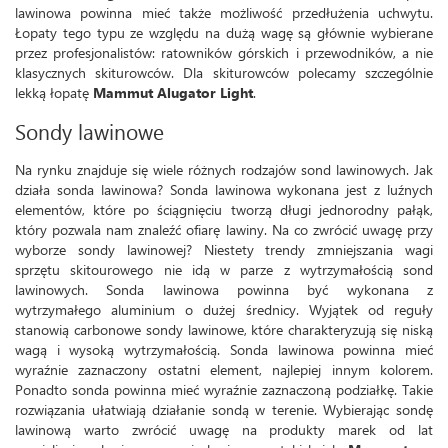
lawinowa powinna mieć także możliwość przedłużenia uchwytu.
Łopaty tego typu ze względu na dużą wagę są głównie wybierane
przez profesjonalistów: ratowników górskich i przewodników, a nie
klasycznych skiturowców. Dla skiturowców polecamy szczególnie
lekką łopatę
Mammut Alugator Light
.
Sondy lawinowe
Na rynku znajduje się wiele różnych rodzajów sond lawinowych. Jak
działa sonda lawinowa? Sonda lawinowa wykonana jest z luźnych
elementów, które po ściągnięciu tworzą długi jednorodny pałąk,
który pozwala nam znaleźć ofiarę lawiny. Na co zwrócić uwagę przy
wyborze sondy lawinowej? Niestety trendy zmniejszania wagi
sprzętu skitourowego nie idą w parze z wytrzymałością sond
lawinowych. Sonda lawinowa powinna być wykonana z
wytrzymałego aluminium o dużej średnicy. Wyjątek od reguły
stanowią carbonowe sondy lawinowe, które charakteryzują się niską
wagą i wysoką wytrzymałością. Sonda lawinowa powinna mieć
wyraźnie zaznaczony ostatni element, najlepiej innym kolorem.
Ponadto sonda powinna mieć wyraźnie zaznaczoną podziałkę. Takie
rozwiązania ułatwiają działanie sondą w terenie. Wybierając sondę
lawinową warto zwrócić uwagę na produkty marek od lat