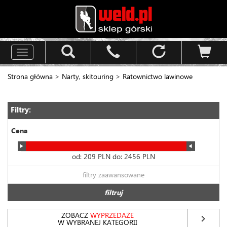
Toggle
navigation
Strona główna
>
Narty, skitouring
>
Ratownictwo lawinowe
Filtry:
Cena
od:
209
PLN do:
2456
PLN
filtry zaawansowane
filtruj
ZOBACZ
WYPRZEDAŻE
W WYBRANEJ KATEGORII