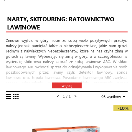
NARTY, SKITOURING: RATOWNICTWO
LAWINOWE
Zimowe wyjście w góry niesie ze sobą wiele pozytywnych przeżyć,
należy jednak pamiętać także o niebezpieczeństwie, jakie nam grozi.
Jednym z największych niebezpieczeństw, które na nas czyha zimą w
górach są lawiny. Wybierając się zimą w góry, a w szczególności na
wycieczkę skitorową należy zabrać ze sobą lawinowe ABC. W skład
lawinowego ABC wchodzi sprzęt do odnajdywania i wykopywania osób
poszkodowanych przez lawiny czyli: detektor lawinowy, sonda
lawinowa oraz łopata lawinowa. Posiadanie lawinowego ABC zwiększa
szansę odnalezienia, a co za tym idzie, uratowania osoby
więcej
poszkodowanej przez lawinę. Posiadanie sondy, łopaty oraz detektora
lawinowego to nie wszystko, należy mieć jeszcze wiedzę i umiejętności
<
>
1 / 1
96 wyników
do szybkiego i skutecznego poszukiwania ofiar lawiny. Świetnym
dodatkiem do lawinowego ABC jest
plecak skitourowy
wyposażony w
-10%
poduszkę utrzymującą ofiarę na powierzchni lawiny. Badania wykazują,
że posiadanie plecaka lawinowego znacząco zwiększa
prawdopodobieństwo uratowania się z lawiny. W ofercie sklepu
górskiego weld.pl znajduje się szeroki asortyment ratunkowego
sprzętu lawinowego marki
Pieps/Black Diamond
oraz
Mammut
.