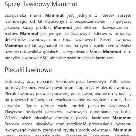
Sprzęt lawinowy Mammut
Szwajcarska marka
Mammut
jest jednym z liderów sprzętu
lawinowego, od lat kojarzonym z bezpieczeństwem i najwyższą
jakością. Każdy produkt
Mammut
jest efektem doświadczenia i
testów.
Mammut
jest jednym ze światowych liderów w produkcji
detektorów lawinowych oraz łopat lawinowych. Sprzęt lawinowy
Mammut
od lat wyznaczał trendy na rynku, dzięki czemu zyskał
uznanie ratowników górskich z całego świata. Marka
Mammut
to to
nie tylko lawinowe ABC, ale także świetne plecaki lawinowe.
Plecaki lawinowe
Skiturowcy oraz narciarze freeridowi poza lawinowym ABC, celem
poprawy bezpieczeństwa powinni się zaopatrzyć w plecak lawinowy.
Plecak lawinowy pozwala porwanej przez lawinę osobie utrzymać się
na powierzchni śniegu, co zwiększa szanse na wyjście z opresji bez
szwanku. Rynek oferuje wiele modeli plecaków lawinowych.
Klasyczne poduszki plecaków lawinowych napełniane są butlą.
Wśród takich plecaków dominują plecaki lawinowe
Mammut
.
Szeroka gama plecaków oraz możliwość przeniesienia systemu
lawinowego między plecakami czynią z produktów marki
Mammut
wzór godny naśladowania. Ogromnym minusem plecaków