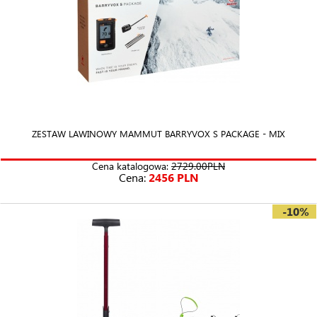
Sprzęt posiadany w naszej ofercie od lat dominuje w testach i
rankingach sprzętu lawinowego. Jednym z liderów w tej dziedzinie jest
sprzęt lawinowy Mammut
U nas znajdziesz wszystko, czego
potrzebujesz, by bezpiecznie czuć się w górach. Przy okazji sprzętu
lawinowego należy pamiętać o
apteczce
, foli NRC oraz
ogrzewaczach
chemicznych
. Podczas nieszczęśliwego wypadku ogrzewacz wraz z
folią NRC
ochroni poszkodowanego przed wychłodzeniem.
ZESTAW LAWINOWY MAMMUT BARRYVOX S PACKAGE - MIX
Cena katalogowa:
2729.00PLN
Cena:
2456 PLN
-10%