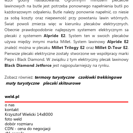
lawinowych na butle jest potrzeba ponownego napełnienia butli po
każdorazowym odpaleniu. Butle należy ponownie napełnić, co niesie
za sobą koszty oraz niepewność przy powstaniu lawin wtórnych.
Świat powoli zmierza więc w kierunku plecaków elektrycznych.
Obecnie prawdopodobnie najlepszym systemem elektrycznym sa
plecaki z systemem
Alpride E2
. System ten w swoich plecaków
używa między innymi marka Millet. System lawinowy
Alpride E2
znaleźć można w plecaku
Millet Trilogy E2
oraz
Millet D-Tour E2
.
Pierwsze plecaki elektryczne zostały stworzone we współpracy marki
Pieps i Black Diamond. W związku z tym elektryczny plecak lawinowy
Black Diamond Jetforce
jest najpopularniejszy na rynku.
Zobacz również:
termosy turystyczne
czołówki trekkingowe
maty turystyczne
plecaki skitourowe
weld.pl
o nas
kontakt
Krzysztof Wielicki 14x8000
foto weld
dobór rozmiaru
CDN - cena do negocjacji