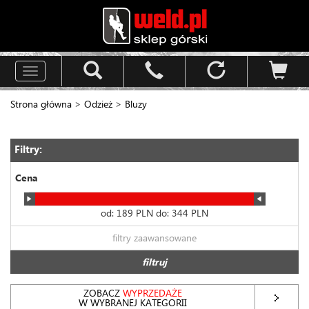
Toggle
navigation
Strona główna
>
Odzież
>
Bluzy
Filtry:
Cena
od:
189
PLN do:
344
PLN
filtry zaawansowane
filtruj
ZOBACZ
WYPRZEDAŻE
W WYBRANEJ KATEGORII