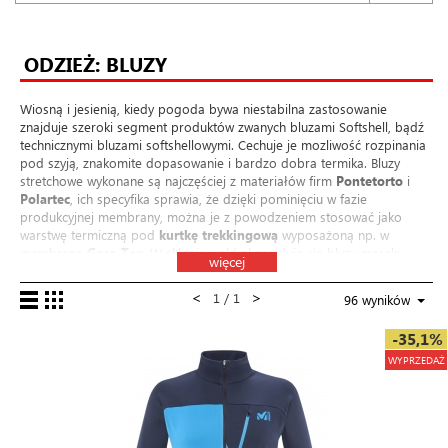
ODZIEŻ: BLUZY
Wiosną i jesienią, kiedy pogoda bywa niestabilna zastosowanie
znajduje szeroki segment produktów zwanych bluzami Softshell, bądź
technicznymi bluzami softshellowymi. Cechuje je mozliwość rozpinania
pod szyją, znakomite dopasowanie i bardzo dobra termika. Bluzy
stretchowe wykonane są najczęściej z materiałów firm
Pontetorto
i
Polartec
, ich specyfika sprawia, że dzięki pominięciu w fazie
produkcyjnej membrany, można je z powodzeniem stosować jako
warstwę termiczną pod
kurtkę trekkingową
wyposażoną np. w
membranę
Gore-Tex
. W sklepie weld.pl znajdują się bluzy marek:
więcej
Millet
,
Milo
i
The North Face
.
<
>
1 / 1
96 wyników
-35,1%
WYPRZEDAŻ