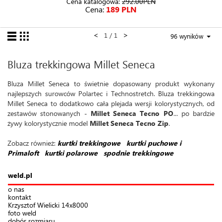
Cena katalogowa:
292.00PLN
Cena:
189 PLN
<
>
1 / 1
96 wyników
Bluza trekkingowa Millet Seneca
Bluza Millet Seneca to świetnie dopasowany produkt wykonany
najlepszych surowców Polartec i Technostretch. Bluza trekkingowa
Millet Seneca to dodatkowo cała plejada wersji kolorystycznych, od
zestawów stonowanych -
Millet Seneca Tecno PO
... po bardzie
żywy kolorystycznie model
Millet Seneca Tecno Zip
.
Zobacz również:
kurtki trekkingowe
kurtki puchowe i
Primaloft
kurtki polarowe
spodnie trekkingowe
weld.pl
o nas
kontakt
Krzysztof Wielicki 14x8000
foto weld
dobór rozmiaru