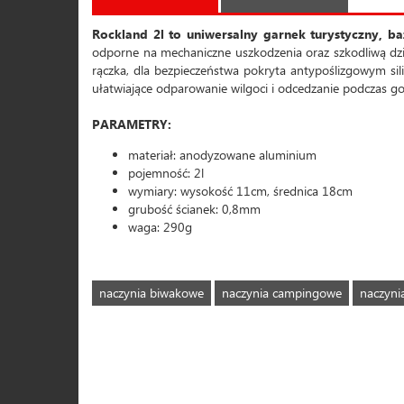
Rockland 2l to uniwersalny garnek turystyczny, b
odporne na mechaniczne uszkodzenia oraz szkodliwą dz
rączka, dla bezpieczeństwa pokryta antypoślizgowym si
ułatwiające odparowanie wilgoci i odcedzanie podczas g
PARAMETRY:
materiał: anodyzowane aluminium
pojemność: 2l
wymiary: wysokość 11cm, średnica 18cm
grubość ścianek: 0,8mm
waga: 290g
naczynia biwakowe
naczynia campingowe
naczyni