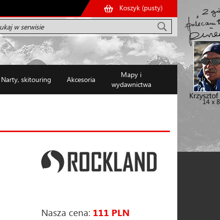
Koszyk (
pusty
)
Mapy i
Narty, skitouring
Akcesoria
wydawnictwa
Nasza cena:
111 PLN