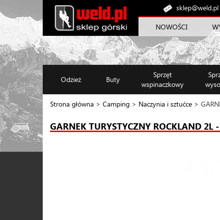
sklep@weld.pl
NOWOŚCI
W
Sprzęt
Spr
Odzież
Buty
wspinaczkowy
wyso
Strona główna
>
Camping
>
Naczynia i sztućce
> GARNE
GARNEK TURYSTYCZNY ROCKLAND 2L -