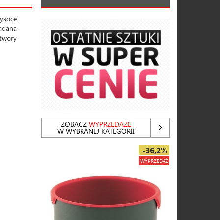
ysoce
ładana
otwory
ZOBACZ
WYPRZEDAŻE
W WYBRANEJ KATEGORII
-36,2%
WYPRZEDAŻ