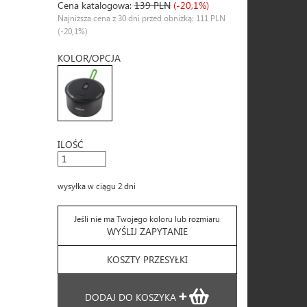
Cena katalogowa:
139 PLN
(-20,1%)
Najniższa cena z 30 dni przed obniżką: 111 PLN
(-20,1%)
KOLOR/OPCJA
ILOŚĆ
wysyłka w ciągu 2 dni
Jeśli nie ma Twojego koloru lub rozmiaru
WYŚLIJ ZAPYTANIE
KOSZTY PRZESYŁKI
DODAJ DO KOSZYKA