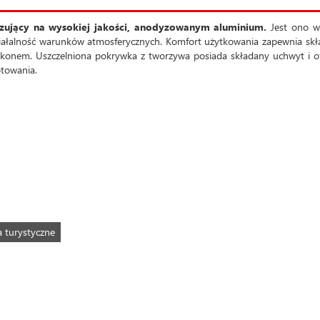
azujący na wysokiej jakości, anodyzowanym aluminium.
Jest ono w
iałalność warunków atmosferycznych. Komfort użytkowania zapewnia sk
likonem. Uszczelniona pokrywka z tworzywa posiada składany uchwyt i 
otowania.
a turystyczne