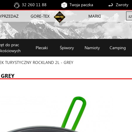
32 260 11 88
Twoja paczka
Zwroty
YPRZEDAŻ
GORE-TEX
MARKI
zęt do prac
Plecaki
Śpiwory
Namioty
Camping
kościowych
K TURYSTYCZNY ROCKLAND 2L - GREY
 GREY