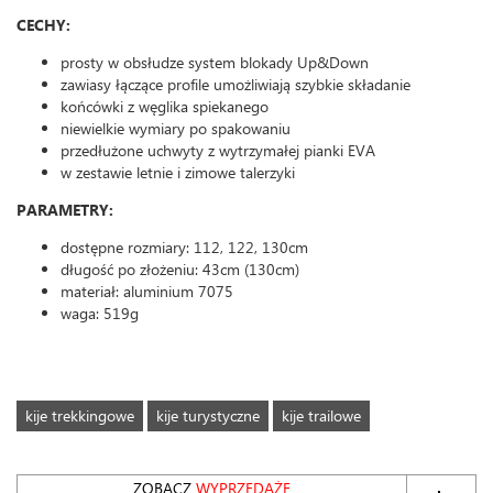
CECHY:
prosty w obsłudze system blokady Up&Down
zawiasy łączące profile umożliwiają szybkie składanie
końcówki z węglika spiekanego
niewielkie wymiary po spakowaniu
przedłużone uchwyty z wytrzymałej pianki EVA
w zestawie letnie i zimowe talerzyki
PARAMETRY:
dostępne rozmiary: 112, 122, 130cm
długość po złożeniu: 43cm (130cm)
materiał: aluminium 7075
waga: 519g
kije trekkingowe
kije turystyczne
kije trailowe
ZOBACZ
WYPRZEDAŻE