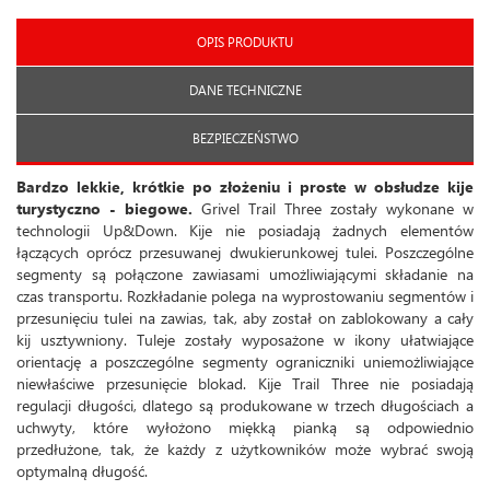
OPIS PRODUKTU
DANE TECHNICZNE
BEZPIECZEŃSTWO
Bardzo lekkie, krótkie po złożeniu i proste w obsłudze kije
turystyczno - biegowe.
Grivel Trail Three zostały wykonane w
technologii Up&Down. Kije nie posiadają żadnych elementów
łączących oprócz przesuwanej dwukierunkowej tulei. Poszczególne
segmenty są połączone zawiasami umożliwiającymi składanie na
czas transportu. Rozkładanie polega na wyprostowaniu segmentów i
przesunięciu tulei na zawias, tak, aby został on zablokowany a cały
kij usztywniony. Tuleje zostały wyposażone w ikony ułatwiające
orientację a poszczególne segmenty ograniczniki uniemożliwiające
niewłaściwe przesunięcie blokad. Kije Trail Three nie posiadają
regulacji długości, dlatego są produkowane w trzech długościach a
uchwyty, które wyłożono miękką pianką są odpowiednio
przedłużone, tak, że każdy z użytkowników może wybrać swoją
optymalną długość.