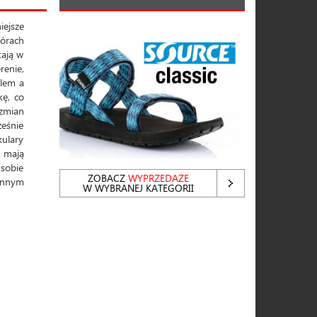
ejsze
górach
tają w
renie,
ylem a
kę, co
 zmian
eśnie
kulary
d mają
 sobie
ZOBACZ
WYPRZEDAŻE
iennym
W WYBRANEJ KATEGORII