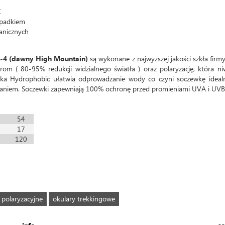
C
upadkiem
anicznych
2-4 (dawny High Mountain)
są wykonane z najwyższej jakości szkła firm
rom ( 80-95% redukcji widzialnego światła ) oraz polaryzację, która ni
łoka Hydrophobic ułatwia odprowadzanie wody co czyni soczewkę ideal
waniem. Soczewki zapewniają 100% ochronę przed promieniami UVA i UVB
54
17
120
 polaryzacyjne
okulary trekkingowe