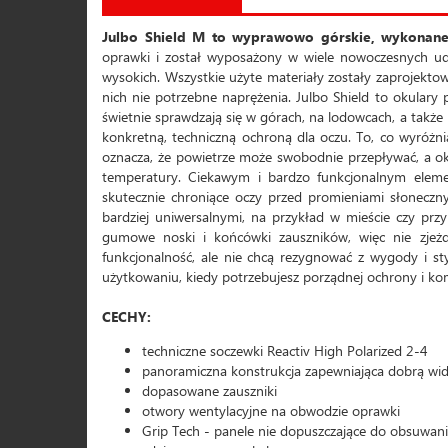
Julbo Shield M to wyprawowo górskie, wykonane
oprawki i został wyposażony w wiele nowoczesnych ud
wysokich. Wszystkie użyte materiały zostały zaprojekto
nich nie potrzebne naprężenia. Julbo Shield to okular
świetnie sprawdzają się w górach, na lodowcach, a także
konkretną, techniczną ochroną dla oczu. To, co wyróżn
oznacza, że powietrze może swobodnie przepływać, a o
temperatury. Ciekawym i bardzo funkcjonalnym elemen
skutecznie chroniące oczy przed promieniami słoneczny
bardziej uniwersalnymi, na przykład w mieście czy prz
gumowe noski i końcówki zauszników, więc nie zjeżdża
funkcjonalność, ale nie chcą rezygnować z wygody i st
użytkowaniu, kiedy potrzebujesz porządnej ochrony i kom
CECHY:
techniczne soczewki Reactiv High Polarized 2-4
panoramiczna konstrukcja zapewniająca dobrą wi
dopasowane zauszniki
otwory wentylacyjne na obwodzie oprawki
Grip Tech - panele nie dopuszczające do obsuwan