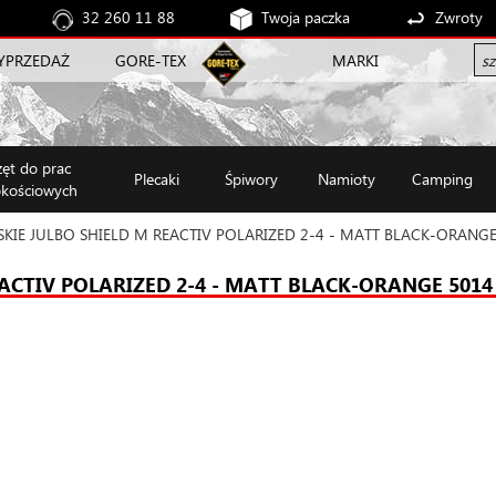
32 260 11 88
Twoja paczka
Zwroty
YPRZEDAŻ
GORE-TEX
MARKI
zęt do prac
Plecaki
Śpiwory
Namioty
Camping
kościowych
IE JULBO SHIELD M REACTIV POLARIZED 2-4 - MATT BLACK-ORANGE
ACTIV POLARIZED 2-4 - MATT BLACK-ORANGE 5014