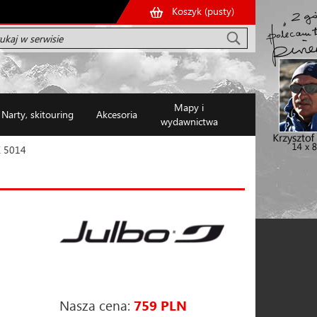
Koszyk (
pusty
)
Mapy i
Narty, skitouring
Akcesoria
wydawnictwa
 5014
Nasza cena:
759 PLN