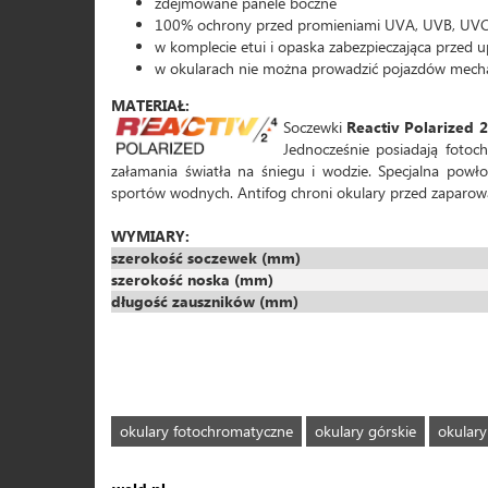
zdejmowane panele boczne
100% ochrony przed promieniami UVA, UVB, UV
w komplecie etui i opaska zabezpieczająca przed 
w okularach nie można prowadzić pojazdów mech
MATERIAŁ:
Soczewki
Reactiv Polarized 
Jednocześnie posiadają fotoch
załamania światła na śniegu i wodzie. Specjalna pow
sportów wodnych. Antifog chroni okulary przed zaparo
WYMIARY:
szerokość soczewek (mm)
szerokość noska (mm)
długość zauszników (mm)
okulary fotochromatyczne
okulary górskie
okulary