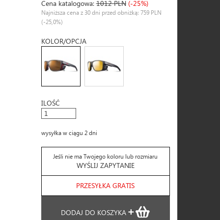
Cena katalogowa:
1012 PLN
(-25%)
Najniższa cena z 30 dni przed obniżką: 759 PLN
(-25,0%)
KOLOR/OPCJA
ILOŚĆ
wysyłka w ciągu 2 dni
Jeśli nie ma Twojego koloru lub rozmiaru
WYŚLIJ ZAPYTANIE
PRZESYŁKA GRATIS
DODAJ DO KOSZYKA