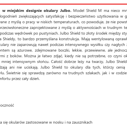
 w miejskim designie okulary Julbo.
Model Shield M ma nieco mni
ogodnień zwiększających satysfakcję i bezpieczeństwo użytkowania w 
wane z myślą o pracy w niskich temperaturach, co powoduje, że nie pows
y przeciwsłoneczne zaprojektowane z myślą o aktywnościach w trudnym te
 podczas wędrówek po pustyniach. Julbo Shield to złoty środek między st
ia Shieldy, to bardzo przemyślana konstrukcja. Mają wentylowaną opraw
kulary nie zaparowują nawet podczas intensywnego wysiłku czy nagłych
tem są ażurowe, zdejmowane boczki, lekkie, przewiewne, ale jednocz
mi z boków. Można je łatwo zdjąć, kiedy nie są potrzebne, co czyni o
y mniej intensywnym słońcu. Całość dobrze leży na twarzy, Julbo Shiel
ją ani nie uciskają. Julbo Shield to okulary dla tych, którzy cenią
ylu. Świetnie się sprawdzą zarówno na trudnych szlakach, jak i w codz
fortu przez cały dzień.
doczność
ia się okularów zastosowane w nosku i na zausznikach