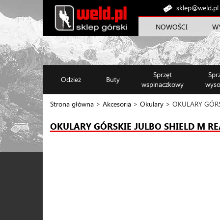
sklep@weld.pl
NOWOŚCI
W
Sprzęt
Spr
Odzież
Buty
wspinaczkowy
wyso
Strona główna
>
Akcesoria
>
Okulary
> OKULARY GÓRSK
OKULARY GÓRSKIE JULBO SHIELD M RE