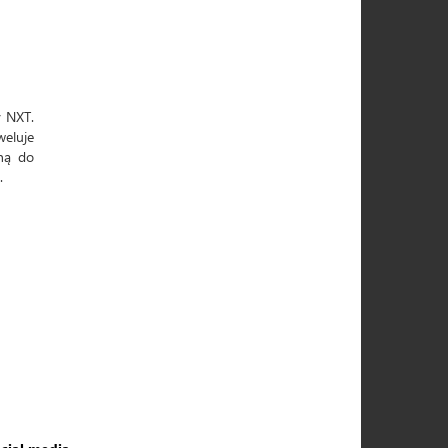
y NXT.
weluje
ną do
.