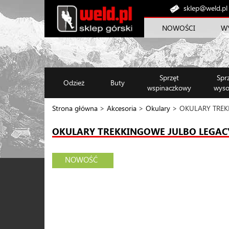
sklep@weld.pl
NOWOŚCI
W
Sprzęt
Spr
Odzież
Buty
wspinaczkowy
wyso
Strona główna
>
Akcesoria
>
Okulary
> OKULARY TREKK
OKULARY TREKKINGOWE JULBO LEGACY 
NOWOŚĆ