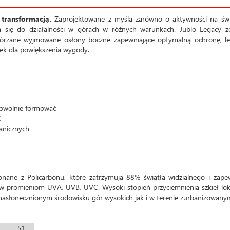
 transformacją.
Zaprojektowane z myślą zarówno o aktywności na św
ją się do działalności w górach w różnych warunkach. Jublo Legacy z
órzane wyjmowane osłony boczne zapewniające optymalną ochronę, lek
sek dla powiększenia wygody.
dowolnie formować
C
anicznych
nane z Policarbonu, które zatrzymują 88% światła widzialnego i zape
w promieniom UVA, UVB, UVC. Wysoki stopień przyciemnienia szkieł lok
 w nasłonecznionym środowisku gór wysokich jak i w terenie zurbanizowany
51