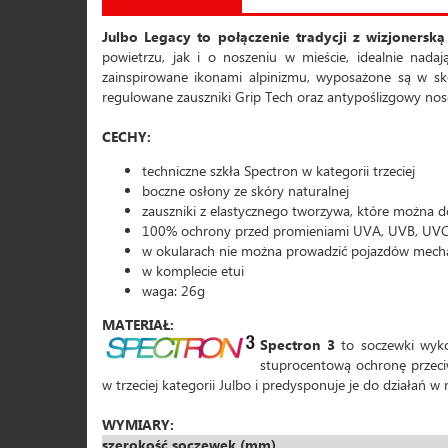
Julbo Legacy to połączenie tradycji z wizjonerską
powietrzu, jak i o noszeniu w mieście, idealnie nada
zainspirowane ikonami alpinizmu, wyposażone są w sk
regulowane zauszniki Grip Tech oraz antypoślizgowy no
CECHY:
techniczne szkła Spectron w kategorii trzeciej
boczne osłony ze skóry naturalnej
zauszniki z elastycznego tworzywa, które można 
100% ochrony przed promieniami UVA, UVB, UV
w okularach nie można prowadzić pojazdów mech
w komplecie etui
waga: 26g
MATERIAŁ:
Spectron 3
to soczewki wyko
stuprocentową ochronę przeci
w trzeciej kategorii Julbo i predysponuje je do działań
WYMIARY:
szerokość soczewek (mm)