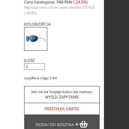
Cena katalogowa:
742 PLN
(-24,9%)
Najniższa cena z 30 dni przed obniżką: 557 PLN
(-24,9%)
KOLOR/OPCJA
ILOŚĆ
wysyłka w ciągu 2 dni
Jeśli nie ma Twojego koloru lub rozmiaru
WYŚLIJ ZAPYTANIE
PRZESYŁKA GRATIS
DODAJ DO KOSZYKA