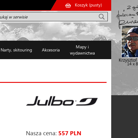
Koszyk (
pusty
)
Mapy i
Narty, skitouring
Akcesoria
wydawnictwa
Nasza cena:
557 PLN