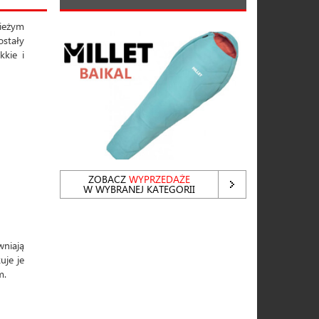
ieżym
ostały
kie i
ZOBACZ
WYPRZEDAŻE
W WYBRANEJ KATEGORII
wniają
uje je
m.