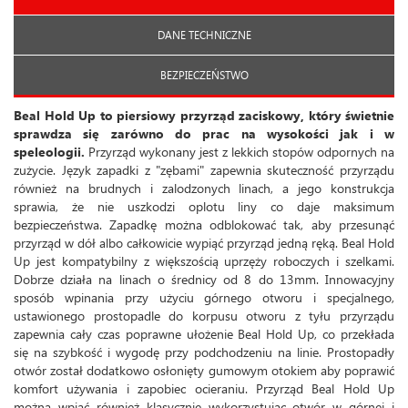
DANE TECHNICZNE
BEZPIECZEŃSTWO
Beal Hold Up to piersiowy przyrząd zaciskowy, który świetnie
sprawdza się zarówno do prac na wysokości jak i w
speleologii.
Przyrząd wykonany jest z lekkich stopów odpornych na
zużycie. Język zapadki z "zębami" zapewnia skuteczność przyrządu
również na brudnych i zalodzonych linach, a jego konstrukcja
sprawia, że nie uszkodzi oplotu liny co daje maksimum
bezpieczeństwa. Zapadkę można odblokować tak, aby przesunąć
przyrząd w dół albo całkowicie wypiąć przyrząd jedną ręką. Beal Hold
Up jest kompatybilny z większością uprzęży roboczych i szelkami.
Dobrze działa na linach o średnicy od 8 do 13mm. Innowacyjny
sposób wpinania przy użyciu górnego otworu i specjalnego,
ustawionego prostopadle do korpusu otworu z tyłu przyrządu
zapewnia cały czas poprawne ułożenie Beal Hold Up, co przekłada
się na szybkość i wygodę przy podchodzeniu na linie. Prostopadły
otwór został dodatkowo osłonięty gumowym otokiem aby poprawić
komfort używania i zapobiec ocieraniu. Przyrząd Beal Hold Up
można wpiąć również klasycznie wykorzystując otwór w górnej i