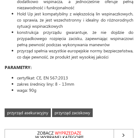
dodatkowo wspinacza, a jednocześnie oferuje pełną
niezawodność i funkcjonalność
Hold Up jest kompatybilny z większością lin wspinaczkowych,
co sprawia, że jest wszechstronny i idealny do różnorodnych
sytuacji wspinaczkowych
konstrukcja przyrządu gwarantuje, że nie dojdzie do
przypadkowego rozpięcia zacisku, zapewniając wspinaczowi
pełną pewność podczas wykonywania manewrów
przyrząd spełnia wszystkie europejskie normy bezpieczeństwa,
co daje pewność, że produkt jest wysokiej jakości
PARAMETRY:
certyfikat: CE, EN 567:2013
zakres średnicy liny: 8 - 13mm
waga: 90g
przyrząd asekuracyjny
przyrząd zaciskowy
ZOBACZ
WYPRZEDAŻE
W WYBRANEJ KATEGORII