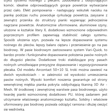
styku systemu nośnego z plecami, zbudowana z oddychających
komór, idealnie odprowadzających gorące powietrze wytwarzane
przez ciało. Efekt pompowania - następujący wskutek nacisku na
piankę podczas ruchu powoduje cyrkulację powietrza, zasysane z
zewnątrz przenika do struktury pianki wypierając jednocześnie
nagrzane powietrze. Anatomicznie uformowane, aluminiowe szyny,
ułożone w kształcie litery X, dodatkowo wzmocnione odpowiednim
poprzecznym profilem zapewniają stabilność całego systemu.
Sposób ułożenia szyn, pozwala na lepsze dopasowanie systemu
nośnego do pleców, lepszy balans ciężaru i przeniesienie go na pas
biodrowy. W pasie biodrowym zastosowano system Vari-Quick, to
bardzo proste i funkcjonalne dopasowanie położenia pasów nośnych
do długości pleców. Dodatkowe troki stabilizujące przy pasach
nośnych umożliwiające precyzyjne dopasowanie i wypozycjonowanie
plecaka. Od modelu Aircontact 50+10 SL troki można zawiesić na
dwóch wysokościach - w zależności od wysokości umieszczenia
pasów nośnych. Wysoki komfort noszenia gwarantuje od strony
wewnętrznej miękka pianka pokryta oddychającą tkaniną 3D Air -
Mesh. W środkowej i zewnętrznej warstwie pasa biodrowego, użyto
twardej pianki wzmocnionej dodatkowo PU, której zadaniem jest
utrzymanie właściwego anatomicznego kształtu. Solidny i właściwie
uformowany pas biodrowy pozwala odciążyć ramiona i dłużej cieszyć
się wędrówką.