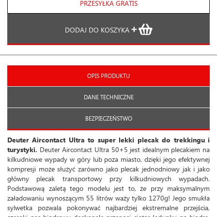
PRZESYŁKA GRATIS
DODAJ DO KOSZYKA
OPIS PRODUKTU
DANE TECHNICZNE
BEZPIECZEŃSTWO
Deuter Aircontact Ultra to super lekki plecak do trekkingu i
turystyki.
Deuter Aircontact Ultra 50+5 jest idealnym plecakiem na
kilkudniowe wypady w góry lub poza miasto, dzięki jego efektywnej
kompresji może służyć zarówno jako plecak jednodniowy jak i jako
główny plecak transportowy przy kilkudniowych wypadach.
Podstawową zaletą tego modelu jest to, że przy maksymalnym
załadowaniu wynoszącym 55 litrów waży tylko 1270g! Jego smukła
sylwetka pozwala pokonywać najbardziej ekstremalne przejścia,