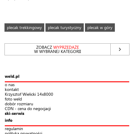
plecak trekkingowy
plecak turystyczny
plecak w góry
ZOBACZ
WYPRZEDAŻE
W WYBRANEJ KATEGORII
weld.pl
o nas
kontakt
Krzysztof Wielicki 14x8000
foto weld
dobór rozmiaru
CDN - cena do negocjacji
ski-serwis
info
regulamin
polityka prywatności