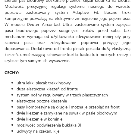
szeroki pas biodrowy doskonale przenosi ciężar ładunku na biodra.
Możliwość precyzyjnej regulacji systemu nośnego do wzrostu
poprawia zastosowany system Adaptive Fit. Boczne troki
kompresyjne pozwalają na efektywne zmniejszenie jego pojemności.
W modelu Deuter Aircontact Ultra, zastosowano system zapięcia
pasa biodrowego poprzez ściągnięcie troków przed sobą, taki
mechanizm wymaga od użytkownika zdecydowanie mniej siły przy
zapięciu pasa oraz zdecydowanie poprawia precyzję jego
dopasowania. Dodatkowo od frontu plecak posiada dużą elastyczną
kieszeń, umożliwiającą schowanie kurtki, kasku lub mokrych rzeczy i
szybsze tym samym ich wysuszenie.
CECHY:
ultra lekki plecak trekkingowy
duża elastyczna kieszeń od frontu
system nośny regulowany w trzech płaszczyznach
elastyczne boczne kieszenie
pasy kompresyjne są długie i można je przepiąć na front
dwie kieszenie zamykane na suwak w pasie biodrowym
dwie kieszenie w kominie
możliwość podwieszenia bukłaka 3l
uchwyty na czekan, kije