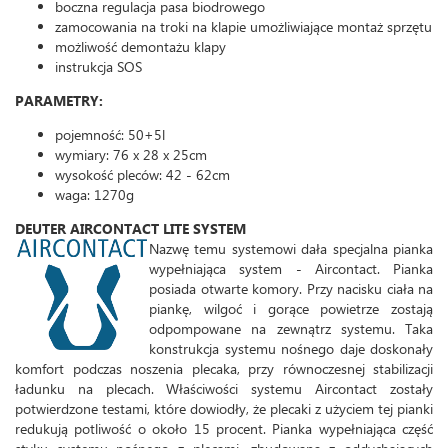
boczna regulacja pasa biodrowego
zamocowania na troki na klapie umożliwiające montaż sprzętu
możliwość demontażu klapy
instrukcja SOS
PARAMETRY:
pojemność: 50+5l
wymiary: 76 x 28 x 25cm
wysokość pleców: 42 - 62cm
waga: 1270g
DEUTER AIRCONTACT LITE SYSTEM
Nazwę temu systemowi dała specjalna pianka
wypełniająca system - Aircontact. Pianka
posiada otwarte komory. Przy nacisku ciała na
piankę, wilgoć i gorące powietrze zostają
odpompowane na zewnątrz systemu. Taka
konstrukcja systemu nośnego daje doskonały
komfort podczas noszenia plecaka, przy równoczesnej stabilizacji
ładunku na plecach. Właściwości systemu Aircontact zostały
potwierdzone testami, które dowiodły, że plecaki z użyciem tej pianki
redukują potliwość o około 15 procent. Pianka wypełniająca część