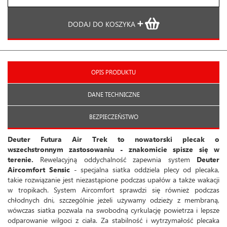
DODAJ DO KOSZYKA
OPIS PRODUKTU
DANE TECHNICZNE
BEZPIECZEŃSTWO
Deuter Futura Air Trek to nowatorski plecak o
wszechstronnym zastosowaniu - znakomicie spisze się w
terenie.
Rewelacyjną oddychalność zapewnia system
Deuter
Aircomfort Sensic
- specjalna siatka oddziela plecy od plecaka,
takie rozwiązanie jest niezastąpione podczas upałów a także wakacji
w tropikach. System Aircomfort sprawdzi się również podczas
chłodnych dni, szczególnie jeżeli używamy odzieży z membraną,
wówczas siatka pozwala na swobodną cyrkulację powietrza i lepsze
odparowanie wilgoci z ciała. Za stabilność i wytrzymałość plecaka