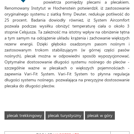
powietrza pomiędzy plecami a plecakiem.
Renomowany Instytut w Hochenstein potwierdził, iż zastosowanie
oryginalnego systemu z siatką firmy Deuter, redukuje potliwość do
25 procent. Badania dowiodły również, iż System Aircomfort
pozwala podczas wysiłku obniżyć temperaturę ciała o około 3
stopnie Celsjusza. Ta zależność ma istotny wpływ na obniżenie tętna
a tym samym na odciążenie układu krążenia i zachowanie większych
rezerw energii. Dzięki głęboko osadzonym pasom nośnym i
zastosowanym trokom stabilizującym (w górnej części pasów
nośnych), plecak można w odpowiedni sposób wypozycjonować.
Optymalne dostosowanie długości systemu nośnego do pleców -
szczególnie ważne w plecakach o większych pojemnościach -
zapewnia Vari-Fit System. Vari-Fit System to płynna regulacja
długości systemu nośnego, pozwalająca na precyzyjne dostosowanie
plecaka do długości pleców.
plecak trekkingowy
plecak turystyczny
plecak w góry