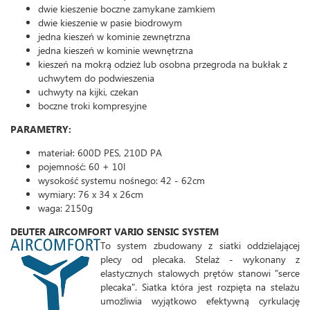
dwie kieszenie boczne zamykane zamkiem
dwie kieszenie w pasie biodrowym
jedna kieszeń w kominie zewnętrzna
jedna kieszeń w kominie wewnętrzna
kieszeń na mokrą odzież lub osobna przegroda na bukłak z
uchwytem do podwieszenia
uchwyty na kijki, czekan
boczne troki kompresyjne
PARAMETRY:
materiał: 600D PES, 210D PA
pojemność: 60 + 10l
wysokość systemu nośnego: 42 - 62cm
wymiary: 76 x 34 x 26cm
waga: 2150g
DEUTER AIRCOMFORT VARIO SENSIC SYSTEM
To system zbudowany z siatki oddzielającej
plecy od plecaka. Stelaż - wykonany z
elastycznych stalowych prętów stanowi "serce
plecaka". Siatka która jest rozpięta na stelażu
umożliwia wyjątkowo efektywną cyrkulację