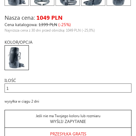
Nasza cena:
1049 PLN
Cena katalogowa:
1399 PLN
(-25%)
Najniższa cena z 30 dni przed obniżką: 1049 PLN
(-25,0%)
KOLOR/OPCJA
ILOŚĆ
wysyłka w ciągu 2 dni
Jeśli nie ma Twojego koloru lub rozmiaru
WYŚLIJ ZAPYTANIE
PRZESYŁKA GRATIS