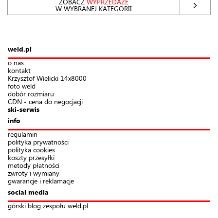
ZOBACZ
WYPRZEDAŻE
W WYBRANEJ KATEGORII
weld.pl
o nas
kontakt
Krzysztof Wielicki 14x8000
foto weld
dobór rozmiaru
CDN - cena do negocjacji
ski-serwis
info
regulamin
polityka prywatności
polityka cookies
koszty przesyłki
metody płatności
zwroty i wymiany
gwarancje i reklamacje
social media
górski blog zespołu weld.pl