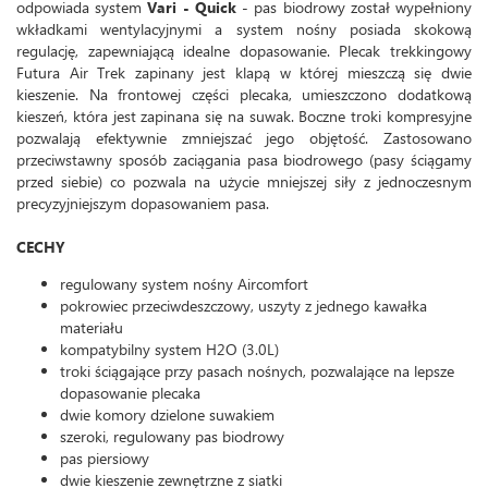
odpowiada system
Vari - Quick
- pas biodrowy został wypełniony
wkładkami wentylacyjnymi a system nośny posiada skokową
regulację, zapewniającą idealne dopasowanie. Plecak trekkingowy
Futura Air Trek zapinany jest klapą w której mieszczą się dwie
kieszenie. Na frontowej części plecaka, umieszczono dodatkową
kieszeń, która jest zapinana się na suwak. Boczne troki kompresyjne
pozwalają efektywnie zmniejszać jego objętość. Zastosowano
przeciwstawny sposób zaciągania pasa biodrowego (pasy ściągamy
przed siebie) co pozwala na użycie mniejszej siły z jednoczesnym
precyzyjniejszym dopasowaniem pasa.
CECHY
regulowany system nośny Aircomfort
pokrowiec przeciwdeszczowy, uszyty z jednego kawałka
materiału
kompatybilny system H2O (3.0L)
troki ściągające przy pasach nośnych, pozwalające na lepsze
dopasowanie plecaka
dwie komory dzielone suwakiem
szeroki, regulowany pas biodrowy
pas piersiowy
dwie kieszenie zewnętrzne z siatki