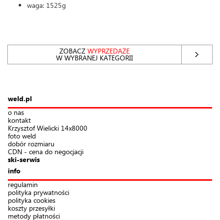
waga: 1525g
ZOBACZ
WYPRZEDAŻE
W WYBRANEJ KATEGORII
weld.pl
o nas
kontakt
Krzysztof Wielicki 14x8000
foto weld
dobór rozmiaru
CDN - cena do negocjacji
ski-serwis
info
regulamin
polityka prywatności
polityka cookies
koszty przesyłki
metody płatności