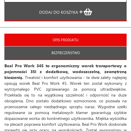
DODAJ DO KOSZYKA
OPIS PRODUKTU
BEZPIECZEŃSTWO
Beal Pro Work 345 to ergonomiczny worek transportowy o
pojemności 35l z dodatkową, wodoszczelną, zewnętrzną
kieszenią.
Trwałość i komfort użytkowania - te dwie zalety najlepiej
opisują worek Beal Pro Work 45. Worek ten został wykonany z
wytrzymałego PVC zgrzewanego za pomocą ultradźwięków.
Przekłada się to na wyjątkową szczelność i odporność na duże
obciążenia. Dno zostało dodatkowo wzmocnione, co pozwala na
przenoszenie całego niezbędnego sprzętu naraz. Wygodne szelki
regulowane za pomocą metalowych klamer gwarantują szybkie
dopasowanie worka do konkretnego użytkownika. Miękka wyściółka
na plecach poprawia komfort użytkowania. Beal Pro Work doskonale
sprawdzi się przy pracy na wysokościach. Został wyposażony w