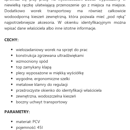
niewielką rączkę ułatwiającą przenoszenie go z miejsca na miejsce.
Dodatkowo worek transportowy ma również całkowicie
wodoodporną kieszeń zewnętrzną, która pozwala mieć „pod ręką”
najpotrzebniejsze akcesoria. W okienku identyfikacyjnym można
wpisać dane właściciela albo inne istotne informacje.
CECHY:
wielozadaniowy worek na sprzęt do prac
konstrukcja zgrzewana ultradźwiękami
wzmocniony spód
top zamykany klapą
plecy wyposażone w miękką wyściółkę
wygodne, ergonomiczne szelki
metalowe klamry do regulacji
przeźroczyste okienko do identyfikacji właściciela
zewnętrzna, wodoszczelna kieszeń
boczny uchwyt transportowy
PARAMETRY:
materiał: PCV
pojemność: 45l