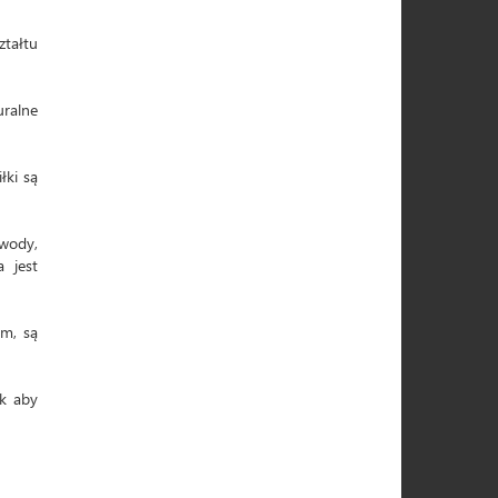
ztałtu
uralne
łki są
 wody,
a jest
em, są
k aby