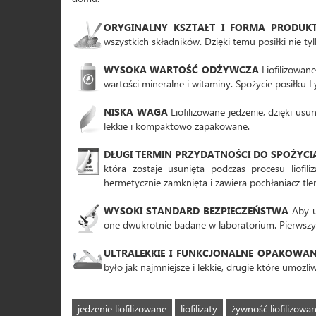
ORYGINALNY KSZTAŁT I FORMA PRODUK
wszystkich składników. Dzięki temu posiłki nie t
WYSOKA WARTOŚĆ ODŻYWCZA
Liofilizowan
wartości mineralne i witaminy. Spożycie posiłku L
NISKA WAGA
Liofilizowane jedzenie, dzięki us
lekkie i kompaktowo zapakowane.
DŁUGI TERMIN PRZYDATNOŚCI DO SPOŻYCI
która zostaje usunięta podczas procesu liofil
hermetycznie zamknięta i zawiera pochłaniacz tle
WYSOKI STANDARD BEZPIECZEŃSTWA
Aby u
one dwukrotnie badane w laboratorium. Pierwszy ra
ULTRALEKKIE I FUNKCJONALNE OPAKOWAN
było jak najmniejsze i lekkie, drugie które umo
jedzenie liofilizowane
liofilizaty
żywność liofilizowa