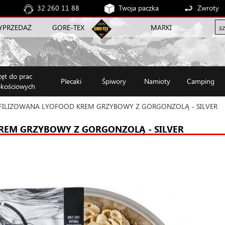
32 260 11 88
Twoja paczka
Zwroty
YPRZEDAŻ
GORE-TEX
MARKI
zęt do prac
Plecaki
Śpiwory
Namioty
Camping
kościowych
FILIZOWANA LYOFOOD KREM GRZYBOWY Z GORGONZOLĄ - SILVER
REM GRZYBOWY Z GORGONZOLĄ - SILVER