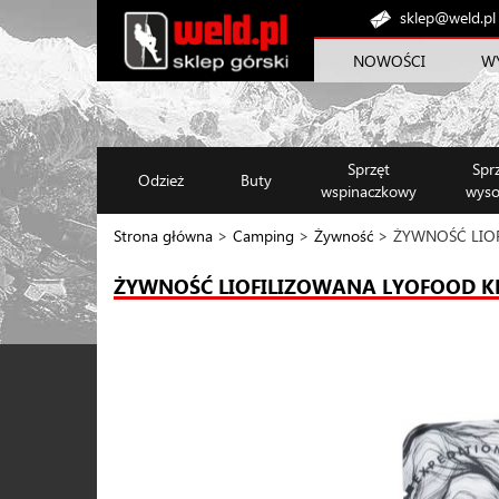
sklep@weld.pl
NOWOŚCI
W
Sprzęt
Spr
Odzież
Buty
wspinaczkowy
wyso
Strona główna
>
Camping
>
Żywność
> ŻYWNOŚĆ LIO
ŻYWNOŚĆ LIOFILIZOWANA LYOFOOD K