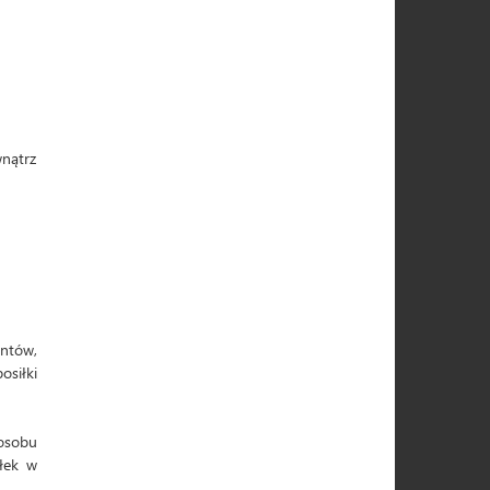
wnątrz
antów,
osiłki
posobu
iłek w