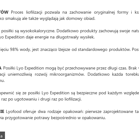
TÓW
Proces liofilizacji pozwala na zachowanie oryginalnej formy i ks
ylko smakują ale także wyglądają jak domowy obiad.
e posiłki są wysokokaloryczne. Dodatkowo produkty zachowują swoje nat
yo Expedition daje energie na długotrwały wysiłek.
unięciu 98% wody, jest znacząco lżejsze od standardowego produktów. Posi
A
Posiłki Lyo Expedition mogą być przechowywane przez długi czas. Brak
izacji uniemożliwią rozwój mikroorganizmów. Dodatkowo każda torebk
nu.
pewnić się ze posiłki Lyo Expedition są bezpieczne pod każdym względ
z po ugotowaniu i drugi raz po liofilizacji.
IE
Lyofood oferuje dwa rodzaje opakowań: pierwsze zaprojektowane ta
żliwia przygotowanie potrawy bezpośrednio w opakowaniu.
na