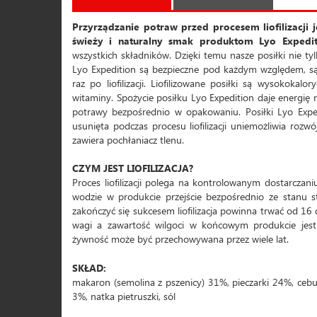
Przyrządzanie potraw przed procesem liofilizacji
świeży i naturalny smak produktom Lyo Expedit
wszystkich składników. Dzięki temu nasze posiłki nie t
Lyo Expedition są bezpieczne pod każdym względem, są
raz po liofilizacji. Liofilizowane posiłki są wysokok
witaminy. Spożycie posiłku Lyo Expedition daje energi
potrawy bezpośrednio w opakowaniu. Posiłki Lyo Expe
usunięta podczas procesu liofilizacji uniemożliwia ro
zawiera pochłaniacz tlenu.
CZYM JEST LIOFILIZACJA?
Proces liofilizacji polega na kontrolowanym dostarczan
wodzie w produkcie przejście bezpośrednio ze stanu s
zakończyć się sukcesem liofilizacja powinna trwać od 16
wagi a zawartość wilgoci w końcowym produkcie jest 
żywność może być przechowywana przez wiele lat.
SKŁAD:
makaron (semolina z pszenicy) 31%, pieczarki 24%, ceb
3%, natka pietruszki, sól