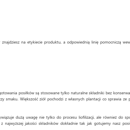
 znajdziesz na etykiecie produktu, a odpowiednią linię pomocniczą we
otowania posiłków są stosowane tylko naturalne składniki bez konserw
 smaku. Większość ziół pochodzi z własnych plantacji co sprawia ze p
iązuje dużą uwagę nie tylko do procesu liofilizacji, ale również do s
 z najwyższej jakości składników dokładnie tak jak gotujemy nasz pos