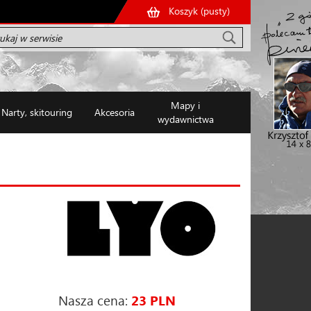
Koszyk (
pusty
)
Mapy i
Narty, skitouring
Akcesoria
wydawnictwa
Nasza cena:
23 PLN