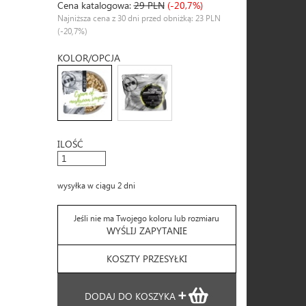
Cena katalogowa:
29 PLN
(-20,7%)
Najniższa cena z 30 dni przed obniżką: 23 PLN
(-20,7%)
KOLOR/OPCJA
ILOŚĆ
wysyłka w ciągu 2 dni
Jeśli nie ma Twojego koloru lub rozmiaru
WYŚLIJ ZAPYTANIE
KOSZTY PRZESYŁKI
DODAJ DO KOSZYKA