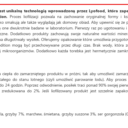
 jest unikalną technologią wprowadzoną przez Lyofood, która zap
ion.
Proces liofilizacji pozwala na zachowanie oryginalnej formy i ks
ylko smakują ale także wyglądają jak domowy obiad. Aby upewnić się że p
 one dwukrotnie badane w laboratorium. Pierwszy raz po ugotowaniu i
aloryczne. Dodatkowo produkty zachowują swoje naturalne wartości miner
ę na długotrwały wysiłek. Oferujemy opakowanie które umożliwia przygot
dition mogą być przechowywane przez długi czas. Brak wody, która zo
zwój mikroorganizmów. Dodatkowo każda torebka jest hermetycznie zamkn
iu ciepła do zamarzniętego produktu w próżni, tak aby umożliwić zamarz
tałego do stanu lotnego (czyli umożliwić parowanie lodu). Aby proce
 do 24 godzin. Poprzez odwodnienie, posiłek traci ponad 90% swojej pier
zredukowana do 2%. Jeśli liofilizowany produkt jest szczelnie zapak
ula, grzyby 7%, marchew, śmietana, grzyby suszone 3%, ser gorgonzola 