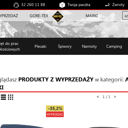
32 260 11 88
Twoja paczka
Zwroty
YPRZEDAŻ
GORE-TEX
MARKI
zęt do prac
Plecaki
Śpiwory
Namioty
Camping
kościowych
glądasz
PRODUKTY Z WYPRZEDAŻY
w kategorii:
KI
<
>
1 / 1
-35,2%
WYPRZEDAŻ