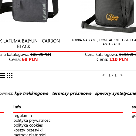
K LAFUMA BAIYUN - CARBON-
TORBA NA RAMIĘ LOWE ALPINE FLIGHT CA
ANTHRACITE
BLACK
ena katalogowa:
105.00PLN
Cena katalogowa:
169.00P
Cena:
68 PLN
Cena:
110 PLN
<
>
1 / 1
ż:
kije trekkingowe
termosy próżniowe
śpiwory syntetyczne
info
so
regulamin
gó
polityka prywatności
polityka cookies
koszty przesyłki
metody płatności