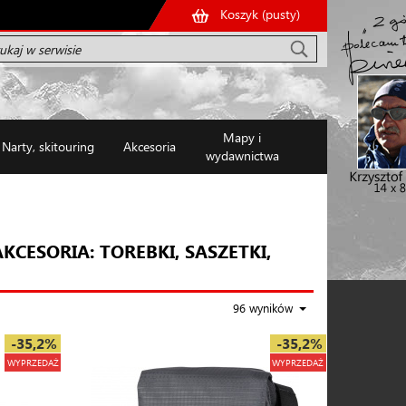
Koszyk (
pusty
)
Mapy i
Narty, skitouring
Akcesoria
wydawnictwa
AKCESORIA: TOREBKI, SASZETKI,
96 wyników
-35,2%
-35,2%
WYPRZEDAŻ
WYPRZEDAŻ