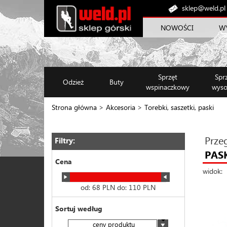
sklep@weld.pl
NOWOŚCI
W
Sprzęt
Spr
Odzież
Buty
wspinaczkowy
wyso
Strona główna
>
Akcesoria
>
Torebki, saszetki, paski
Prze
Filtry:
PAS
Cena
widok:
od:
68
PLN do:
110
PLN
Sortuj według
ceny produktu