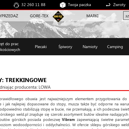
32 260 11 88
Twoja paczka
Zwroty
YPRZEDAŻ
GORE-TEX
MARKI
zęt do prac
Plecaki
Śpiwory
Namioty
Camping
kościowych
Y: TREKKINGOWE
dniając producenta: LOWA
rawidłowego obuwia jest najważniejszym elementem przygotowania do w
 i jak najlepiej dopasowane do stopy, musza także być odporne na warunk
odpowiednio stabilizują stopę w bucie, nie przemakają, a ich podeszwa świetn
órskiego weld.pl znajduje się szeroki asortyment butów idealnie nadającyc
 butów górskich posiada podeszwę
Vibram
zapewniającą świetne parame
poziom wodoodporności i oddychalności. W ofercie sklepu górskiego weld