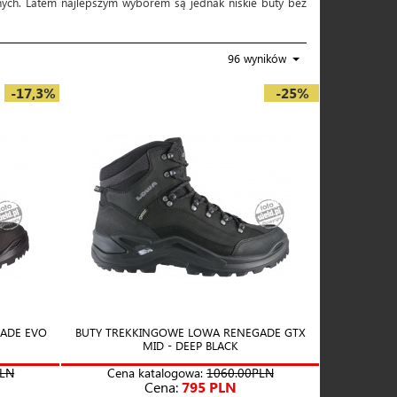
nych. Latem najlepszym wyborem są jednak niskie buty bez
96 wyników
-17,3%
-25%
ADE EVO
BUTY TREKKINGOWE LOWA RENEGADE GTX
MID - DEEP BLACK
PLN
Cena katalogowa:
1060.00PLN
Cena:
795 PLN