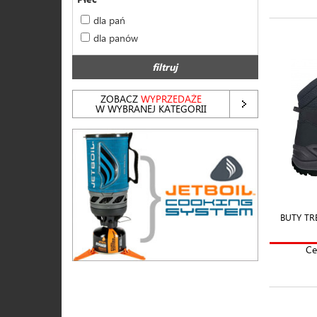
dla pań
dla panów
filtruj
ZOBACZ
WYPRZEDAŻE
W WYBRANEJ KATEGORII
BUTY T
Ce