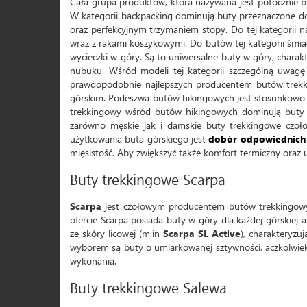
Cała grupa produktów, która nazywana jest potocznie but
W kategorii backpacking dominują buty przeznaczone do
oraz perfekcyjnym trzymaniem stopy. Do tej kategorii n
wraz z rakami koszykowymi. Do butów tej kategorii śmia
wycieczki w góry. Są to uniwersalne buty w góry, chara
nubuku. Wśród modeli tej kategorii szczególną uwagę
prawdopodobnie najlepszych producentem butów trekkin
górskim. Podeszwa butów hikingowych jest stosunkowo m
trekkingowy wśród butów hikingowych dominują buty
zarówno męskie jak i damskie buty trekkingowe czo
użytkowania buta górskiego jest
dobór odpowiednich 
mięsistość. Aby zwiększyć także komfort termiczny ora
Buty trekkingowe Scarpa
Scarpa
jest czołowym producentem butów trekkingow
ofercie Scarpa posiada buty w góry dla każdej górskiej
ze skóry licowej (m.in
Scarpa SL Active
), charakteryzu
wyborem są buty o umiarkowanej sztywności, aczkolwiek
wykonania.
Buty trekkingowe Salewa