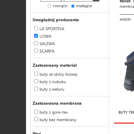
Millet
. 
rosnąco
malejąco
membr
widok:
Uwzględnij producenta
LA SPORTIVA
LOWA
SALEWA
SCARPA
Zastosowany materiał
buty ze skóry licowej
buty z nubuku
buty z weluru
Zastosowana membrana
buty z gore-tex
BUTY T
buty bez membrany
Płeć