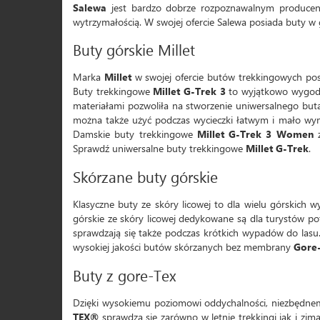
Salewa
jest bardzo dobrze rozpoznawalnym produce
wytrzymałością. W swojej ofercie Salewa posiada buty w g
Buty górskie Millet
Marka
Millet
w swojej ofercie butów trekkingowych pos
Buty trekkingowe
Millet G-Trek 3
to wyjątkowo wygo
materiałami pozwoliła na stworzenie uniwersalnego bu
można także użyć podczas wycieczki łatwym i mało wyma
Damskie buty trekkingowe
Millet G-Trek 3 Women
z
Sprawdź uniwersalne buty trekkingowe
Millet G-Trek
.
Skórzane buty górskie
Klasyczne buty ze skóry licowej to dla wielu górskich 
górskie ze skóry licowej dedykowane są dla turystów po
sprawdzają się także podczas krótkich wypadów do lasu.
wysokiej jakości butów skórzanych bez membrany
Gore
Buty z gore-Tex
Dzięki wysokiemu poziomowi oddychalności, niezbęd
TEX®
sprawdzą się zarówno w letnie trekkingi jak i zi