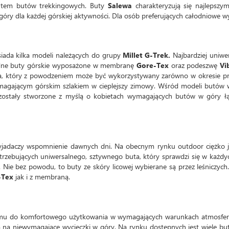
ntem butów trekkingowych. Buty
Salewa
charakteryzują się najlepszy
óry dla każdej górskiej aktywności. Dla osób preferujących całodniowe wyc
iada kilka modeli należących do grupy
Millet G-Trek.
Najbardziej uniw
dne buty górskie wyposażone w membranę
Gore-Tex
oraz podeszwę
Vi
ta, który z powodzeniem może być wykorzystywany zarówno w okresie pr
gającym górskim szlakiem w cieplejszy zimowy. Wśród modeli butów w gó
ostały stworzone z myślą o kobietach wymagających butów w góry łą
wyjadaczy wspomnienie dawnych dni. Na obecnym rynku outdoor ciężko je
trzebujących uniwersalnego, sztywnego buta, który sprawdzi się w każdyc
 Nie bez powodu, to buty ze skóry licowej wybierane są przez leśniczych
-Tex
jak i z membraną.
nemu do komfortowego użytkowania w wymagających warunkach atmosfe
mą na niewymagające wycieczki w góry. Na rynku dostępnych jest wiele bu