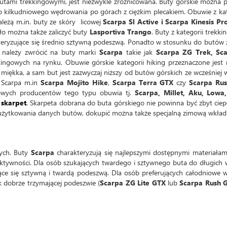
ami trekkingowymi, jest niezwykle zróżnicowana. Buty górskie można podz
 kilkudniowego wędrowania po górach z ciężkim plecakiem. Obuwie z kat
ależą m.in. buty ze skóry licowej
Scarpa Sl Active i Scarpa Kinesis Pr
ło można także zaliczyć buty
Lasportiva Trango
. Buty z kategorii trekk
kteryzujące się średnio sztywną podeszwą. Ponadto w stosunku do butów z 
 należy zwrócić na buty marki
Scarpa
takie jak
Scarpa ZG Trek, Sca
gowych na rynku. Obuwie górskie kategorii hiking przeznaczone jest 
iękka, a sam but jest zazwyczaj niższy od butów górskich ze wcześnie
 Scarpa m.in
Scarpa Mojito Hike
,
Scarpa Terra GTX
czy
Scarpa Ru
łowych producentów tego typu obuwia tj.
Scarpa, Millet, Aku, Lowa,
skarpet
. Skarpeta dobrana do buta górskiego nie powinna być zbyt ciep
z użytkowania danych butów, dokupić można także specjalną zimową wkład
ych. Buty
Scarpa
charakteryzują się najlepszymi dostępnymi materiała
 aktywności. Dla osób szukających twardego i sztywnego buta do długich 
jące się sztywną i twardą podeszwą. Dla osób preferujących całodniowe 
 dobrze trzymającej podeszwie (
Scarpa ZG Lite GTX
lub
Scarpa Rush 