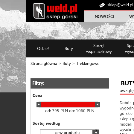
sklep@weld.pl
NOWOŚCI
W
Sprzęt
Spr
Odzież
Buty
wspinaczkowy
wyso
Strona główna
>
Buty
>
Trekkingowe
BUT
Filtry:
uwzglę
Cena
Dobór p
wygodne
od:
795
PLN do:
1060
PLN
górskie 
sklepu g
Sortuj według
modeli
wysoki 
ceny produktu