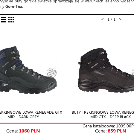
Wysokie buty górskie świetnie sprawdzają się w warunkach jesienno-wiosen
any
Gore-Tex
.
<
>
1 / 1
REKKINGOWE LOWA RENEGADE GTX
BUTY TREKKINGOWE LOWA RENEG
MID - DARK GREY
MID GTX - DEEP BLACK
Cena katalogowa:
1039.00
Cena:
1060 PLN
Cena:
859 PLN