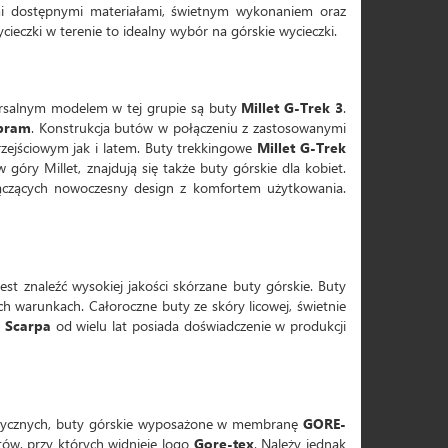
mi dostępnymi materiałami, świetnym wykonaniem oraz
ieczki w terenie to idealny wybór na górskie wycieczki.
ersalnym modelem w tej grupie są buty
Millet G-Trek 3
.
bram
. Konstrukcja butów w połączeniu z zastosowanymi
zejściowym jak i latem. Buty trekkingowe
Millet G-Trek
ry Millet, znajdują się także buty górskie dla kobiet.
czących nowoczesny design z komfortem użytkowania.
st znaleźć wysokiej jakości skórzane buty górskie. Buty
h warunkach. Całoroczne buty ze skóry licowej, świetnie
.
Scarpa
od wielu lat posiada doświadczenie w produkcji
rycznych, buty górskie wyposażone w membranę
GORE-
tów, przy których widnieje logo
Gore-tex
. Należy jednak