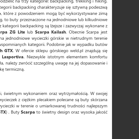
ielić na trzy kategorie: backpacking, trekking i hiking.
egorii backpacking charakteryzuje się sztywną podeszwą
o
, które z powodzeniem mogą być wykorzystywane zimą
ing, to buty przeznaczone na jednodniowe lub kilkudniowe
kategorii backpacking są lżejsze i zazwyczaj wykonane z
rpa ZG Lite
lub
Scarpa Kailash
. Obecnie Scarpa jest
na jednodniowe wycieczki górskie w nietrudnym terenie
j wspomnianych kategorii. Podobnie jak w wypadku butów
sh GTX
. W ofercie sklepu górskiego weld.pl znajdują się
 Lasportiva
. Niezwykle istotnym elementem komfortu
ła, należy zwrócić szczególną uwagę na jej dopasowanie i
kę termiczną.
mi, świetnym wykonaniem oraz wytrzymałością. W swojej
wycieczek z ciężkim plecakiem polecane są buty skórzana
wycieczki w terenie o umiarkowanej trudności najlepszym
GTX
) . Buty
Scarpa
to świetny design oraz wysoka jakość