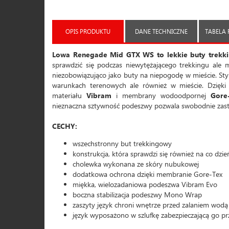
OPIS PRODUKTU
DANE TECHNICZNE
TABELA
Lowa Renegade Mid GTX WS to lekkie buty trekk
sprawdzić się podczas niewytężającego trekkingu ale 
niezobowiązująco jako buty na niepogodę w mieście. St
warunkach terenowych ale również w mieście. Dzięki
materiału
Vibram
i membrany wodoodpornej
Gore
nieznaczna sztywność podeszwy pozwala swobodnie zasto
CECHY:
wszechstronny but trekkingowy
konstrukcja, która sprawdzi się również na co dzie
cholewka wykonana ze skóry nubukowej
dodatkowa ochrona dzięki membranie Gore-Tex
miękka, wielozadaniowa podeszwa Vibram Evo
boczna stabilizacja podeszwy Mono Wrap
zaszyty język chroni wnętrze przed zalaniem wodą
język wyposażono w szlufkę zabezpieczającą go p