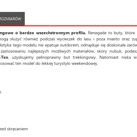
 ROZMIARÓW
ingowe o bardzo wszechstronnym profilu.
Renegade to buty, które
mogą służyć również podczas wycieczek do lasu i poza miasto oraz zu
ylistyka tego modelu nie epatuje outdorem, odnajduje się doskonale zar
 zastosowaniu najlepszych możliwych materiałów, skóry nubuk, podes
-Tex
, uzyskujemy pełnoprawny but trekkingowy. Natomiast niska w
sować ten model do lekkiej turystyki weekendowej.
ń
rzed skręcaniem