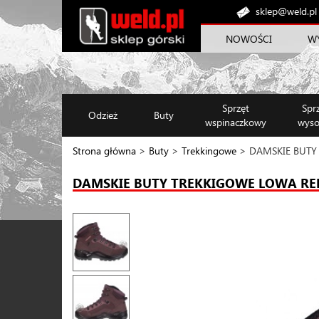
sklep@weld.pl
NOWOŚCI
W
Sprzęt
Spr
Odzież
Buty
wspinaczkowy
wyso
Strona główna
>
Buty
>
Trekkingowe
> DAMSKIE BUTY
DAMSKIE BUTY TREKKIGOWE LOWA RE