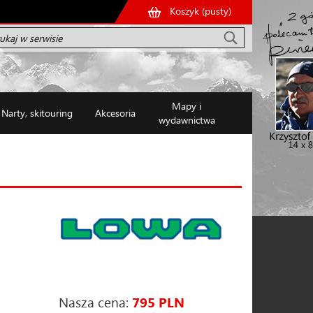
Koszyk (
pusty
)
Mapy i
Narty, skitouring
Akcesoria
wydawnictwa
Nasza cena:
795 PLN