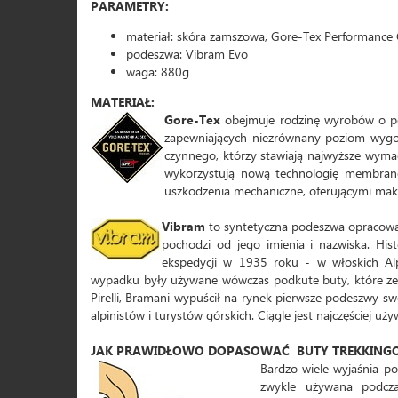
PARAMETRY:
materiał: skóra zamszowa, Gore-Tex Performance
podeszwa: Vibram Evo
waga: 880g
MATERIAŁ:
Gore-Tex
obejmuje rodzinę wyrobów o p
zapewniających niezrównany poziom wygod
czynnego, którzy stawiają najwyższe wyma
wykorzystują nową technologię membrano
uszkodzenia mechaniczne, oferującymi ma
Vibram
to syntetyczna podeszwa opracowa
pochodzi od jego imienia i nazwiska. His
ekspedycji w 1935 roku - w włoskich Al
wypadku były używane wówczas podkute buty, które ześ
Pirelli, Bramani wypuścił na rynek pierwsze podeszwy 
alpinistów i turystów górskich. Ciągle jest najczęściej u
JAK PRAWIDŁOWO DOPASOWAĆ BUTY TREKKING
Bardzo wiele wyjaśnia pow
zwykle używana podcz