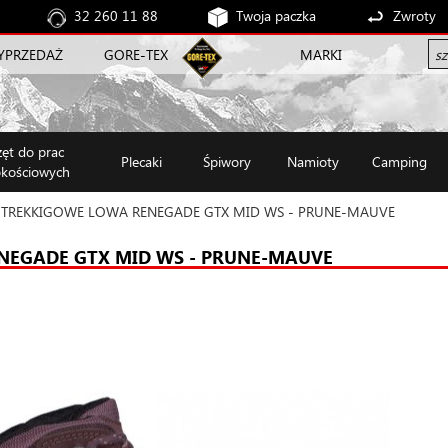
32 260 11 88
Twoja paczka
Zwroty
YPRZEDAŻ
GORE-TEX
MARKI
zęt do prac
Plecaki
Śpiwory
Namioty
Camping
kościowych
 TREKKIGOWE LOWA RENEGADE GTX MID WS - PRUNE-MAUVE
NEGADE GTX MID WS - PRUNE-MAUVE