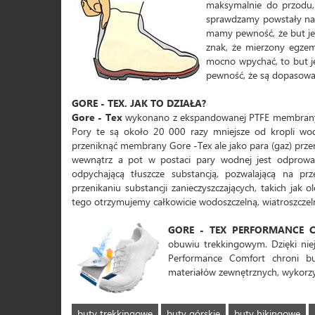
maksymalnie do przodu,
sprawdzamy powstały na ś
mamy pewność, że but je
znak, że mierzony egzem
mocno wpychać, to but j
pewność, że są dopasowan
GORE - TEX. JAK TO DZIAŁA?
Gore - Tex
wykonano z ekspandowanej PTFE membrany, 
Pory te są około 20 000 razy mniejsze od kropli wo
przeniknąć membrany Gore -Tex ale jako para (gaz) przeni
wewnątrz a pot w postaci pary wodnej jest odprowadz
odpychającą tłuszcze substancją, pozwalającą na prz
przenikaniu substancji zanieczyszczających, takich jak 
tego otrzymujemy całkowicie wodoszczelną, wiatroszcze
GORE - TEX PERFORMANCE 
obuwiu trekkingowym. Dzięki niej
Performance Comfort chroni bu
materiałów zewnętrznych, wykorzy
buty trekkingowe
buty górskie
buty hikingowe