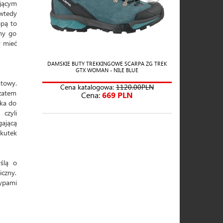
jącym
 wtedy
opą to
imy go
y mieć
DAMSKIE BUTY TREKKINGOWE SCARPA ZG TREK
GTX WOMAN - NILE BLUE
towy.
Cena katalogowa:
1120.00PLN
zatem
Cena:
669 PLN
ika do
czyli
ającą
skutek
ślą o
iczny.
ypami