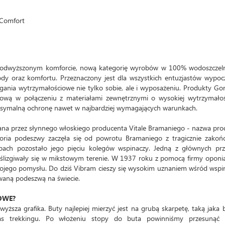
 Comfort
odwyższonym komforcie, nową kategorię wyrobów w 100% wodoszczeln
y oraz komfortu. Przeznaczony jest dla wszystkich entuzjastów wypoc
gania wytrzymałościowe nie tylko sobie, ale i wyposażeniu. Produkty Go
wą w połączeniu z materiałami zewnętrznymi o wysokiej wytrzymałoś
ksymalną ochronę nawet w najbardziej wymagających warunkach.
na przez słynnego włoskiego producenta Vitale Bramaniego - nazwa pr
toria podeszwy zaczęła się od powrotu Bramaniego z tragicznie zakoń
pach pozostało jego pięciu kolegów wspinaczy. Jedną z głównych prz
lizgiwały się w mikstowym terenie. W 1937 roku z pomocą firmy oponia
swojego pomysłu. Do dziś Vibram cieszy się wysokim uznaniem wśród wspi
żywaną podeszwą na świecie.
OWE?
yższa grafika. Buty najlepiej mierzyć jest na grubą skarpetę, taką jaka 
as trekkingu. Po włożeniu stopy do buta powinniśmy przesunąć 