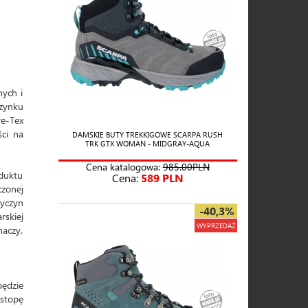
ych i
zynku
re-Tex
ci na
DAMSKIE BUTY TREKKIGOWE SCARPA RUSH
TRK GTX WOMAN - MIDGRAY-AQUA
Cena katalogowa:
985.00PLN
oduktu
Cena:
589 PLN
czonej
yczyn
-40,3%
rskiej
WYPRZEDAŻ
naczy,
będzie
stopę