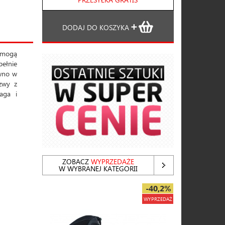
DODAJ DO KOSZYKA
 mogą
pełnie
ówno w
zwy z
aga i
ZOBACZ
WYPRZEDAŻE
W WYBRANEJ KATEGORII
-40,2%
WYPRZEDAŻ