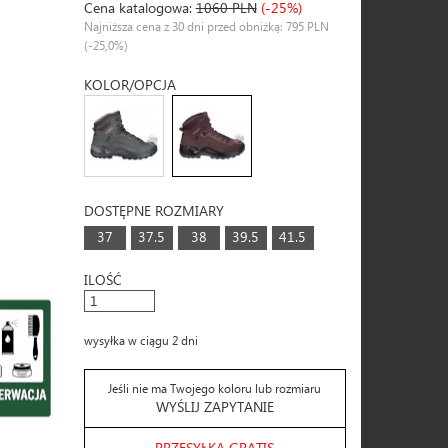
Cena katalogowa:
1060 PLN
(-25%)
Najniższa cena z 30 dni przed obniżką: 795 PLN
(-25,0%)
KOLOR/OPCJA
DOSTĘPNE ROZMIARY
37
37.5
38
39.5
41.5
ILOŚĆ
wysyłka w ciągu 2 dni
Jeśli nie ma Twojego koloru lub rozmiaru
WYŚLIJ ZAPYTANIE
PRZESYŁKA GRATIS