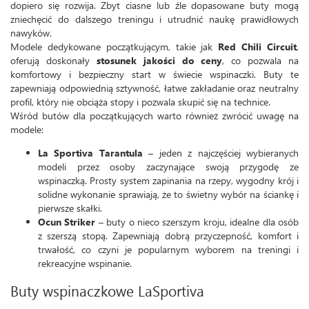
dopiero się rozwija. Zbyt ciasne lub źle dopasowane buty mogą
zniechęcić do dalszego treningu i utrudnić naukę prawidłowych
nawyków.
Modele dedykowane początkującym, takie jak
Red Chili Circuit
,
oferują doskonały
stosunek jakości do ceny
, co pozwala na
komfortowy i bezpieczny start w świecie wspinaczki. Buty te
zapewniają odpowiednią sztywność, łatwe zakładanie oraz neutralny
profil, który nie obciąża stopy i pozwala skupić się na technice.
Wśród butów dla początkujących warto również zwrócić uwagę na
modele:
La Sportiva Tarantula
– jeden z najczęściej wybieranych
modeli przez osoby zaczynające swoją przygodę ze
wspinaczką. Prosty system zapinania na rzepy, wygodny krój i
solidne wykonanie sprawiają, że to świetny wybór na ściankę i
pierwsze skałki.
Ocun Striker
– buty o nieco szerszym kroju, idealne dla osób
z szerszą stopą. Zapewniają dobrą przyczepność, komfort i
trwałość, co czyni je popularnym wyborem na treningi i
rekreacyjne wspinanie.
Buty wspinaczkowe LaSportiva