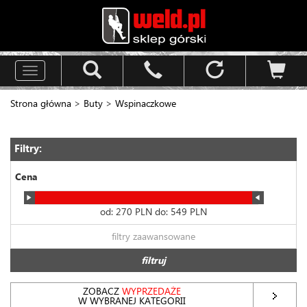
Toggle
navigation
Strona główna
>
Buty
>
Wspinaczkowe
Filtry:
Cena
od:
270
PLN do:
549
PLN
filtry zaawansowane
filtruj
ZOBACZ
WYPRZEDAŻE
W WYBRANEJ KATEGORII