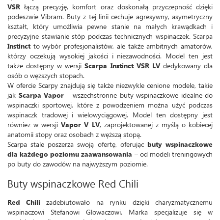
VSR
łączą precyzję, komfort oraz doskonałą przyczepność dzięki
podeszwie Vibram. Buty z tej linii cechuje agresywny, asymetryczny
kształt, który umożliwia pewne stanie na małych krawądkach i
precyzyjne stawianie stóp podczas technicznych wspinaczek. Scarpa
Instinct
to wybór profesjonalistów, ale także ambitnych amatorów,
którzy oczekują wysokiej jakości i niezawodności. Model ten jest
także dostępny w wersji
Scarpa Instinct VSR LV
dedykowany dla
osób o węższych stopach.
W ofercie Scarpy znajdują się także niezwykle cenione modele, takie
jak
Scarpa Vapor
– wszechstronne buty wspinaczkowe idealne do
wspinaczki sportowej, które z powodzeniem można użyć podczas
wspinaczk tradowej i wielowyciągowej. Model ten dostępny jest
również w wersji
Vapor V LV
, zaprojektowanej z myślą o kobiecej
anatomii stopy oraz osobach z węższą stopą.
Scarpa stale poszerza swoją ofertę, oferując
buty wspinaczkowe
dla każdego poziomu zaawansowania
– od modeli treningowych
po buty do zawodów na najwyższym poziomie.
Buty wspinaczkowe Red Chili
Red Chili
zadebiutowało na rynku dzięki charyzmatycznemu
wspinaczowi Stefanowi Glowaczowi. Marka specjalizuje się w