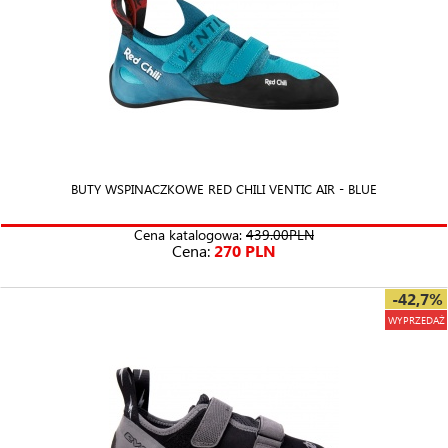
każdym poziomie zaawansowania — od butów dla początkujących,
przez uniwersalne modele, aż po zaawansowane
buty wspinaczkowe
przeznaczone do wspinaczki sportowej i bulderingu.
BUTY WSPINACZKOWE RED CHILI VENTIC AIR - BLUE
Cena katalogowa:
439.00PLN
Cena:
270 PLN
-42,7%
WYPRZEDAŻ