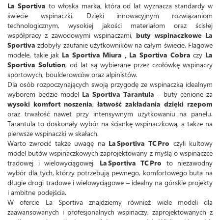
La Sportiva
to włoska marka, która od lat wyznacza standardy w
świecie wspinaczki. Dzięki innowacyjnym rozwiązaniom
technologicznym, wysokiej jakości materiałom oraz ścisłej
współpracy z zawodowymi wspinaczami,
buty wspinaczkowe La
Sportiva
zdobyły zaufanie użytkowników na całym świecie. Flagowe
modele, takie jak
La Sportiva Miura , La Sportiva Cobra
czy
La
Sportiva Solution
, od lat są wybierane przez czołówkę wspinaczy
sportowych, boulderowców oraz alpinistów.
Dla osób rozpoczynających swoją przygodę ze wspinaczką idealnym
wyborem będzie model
La Sportiva Tarantula
– buty cenione za
wysoki komfort noszenia
,
łatwość zakładania dzięki rzepom
oraz trwałość nawet przy intensywnym użytkowaniu na panelu.
Tarantula to doskonały wybór na ściankę wspinaczkową, a także na
pierwsze wspinaczki w skałach.
Warto zwrocić także uwagę na
La Sportiva TC Pro
czyli kultowy
model butów wspinaczkowych zaprojektowany z myślą o wspinaczce
tradowej i wielowyciągowej.
La Sportiva TC Pro
to niezawodny
wybór dla tych, którzy potrzebują pewnego, komfortowego buta na
długie drogi tradowe i wielowyciągowe – idealny na górskie projekty
i ambitne podejścia.
W ofercie La Sportiva znajdziemy również wiele modeli dla
zaawansowanych i profesjonalnych wspinaczy, zaprojektowanych z