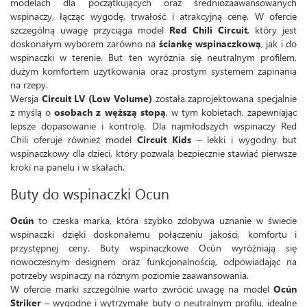
modelach dla początkujących oraz średniozaawansowanych
wspinaczy, łącząc wygodę, trwałość i atrakcyjną cenę. W ofercie
szczególną uwagę przyciąga model
Red Chili Circuit
, który jest
doskonałym wyborem zarówno na
ściankę wspinaczkową
, jak i do
wspinaczki w terenie. But ten wyróżnia się neutralnym profilem,
dużym komfortem użytkowania oraz prostym systemem zapinania
na rzepy.
Wersja
Circuit LV (Low Volume)
została zaprojektowana specjalnie
z myślą o
osobach z węższą stopą
, w tym kobietach, zapewniając
lepsze dopasowanie i kontrolę. Dla najmłodszych wspinaczy Red
Chili oferuje również model
Circuit Kids
– lekki i wygodny but
wspinaczkowy dla dzieci, który pozwala bezpiecznie stawiać pierwsze
kroki na panelu i w skałach.
Buty do wspinaczki Ocun
Ocún
to czeska marka, która szybko zdobywa uznanie w świecie
wspinaczki dzięki doskonałemu połączeniu jakości, komfortu i
przystępnej ceny. Buty wspinaczkowe Ocún wyróżniają się
nowoczesnym designem oraz funkcjonalnością, odpowiadając na
potrzeby wspinaczy na różnym poziomie zaawansowania.
W ofercie marki szczególnie warto zwrócić uwagę na model
Ocún
Striker
– wygodne i wytrzymałe buty o neutralnym profilu, idealne