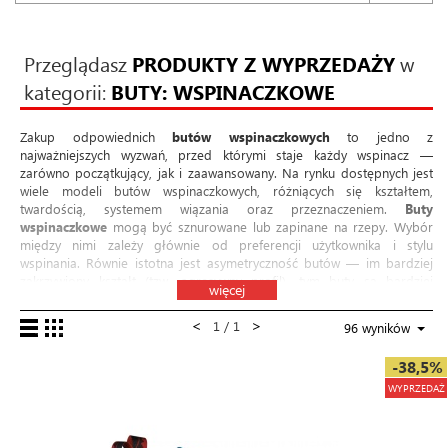
Przeglądasz
PRODUKTY Z WYPRZEDAŻY
w
kategorii:
BUTY: WSPINACZKOWE
Zakup odpowiednich
butów wspinaczkowych
to jedno z
najważniejszych wyzwań, przed którymi staje każdy wspinacz —
zarówno początkujący, jak i zaawansowany. Na rynku dostępnych jest
wiele modeli butów wspinaczkowych, różniących się kształtem,
twardością, systemem wiązania oraz przeznaczeniem.
Buty
wspinaczkowe
mogą być sznurowane lub zapinane na rzepy. Wybór
między nimi zależy głównie od preferencji użytkownika i stylu
wspinania. Równie istotna jest asymetryczność butów — im bardziej
zakrzywiony kształt (tzw. agresywny profil), tym buty są bardziej
więcej
odpowiednie dla doświadczonych wspinaczy, szukających precyzji i
wsparcia na trudnych drogach. Rodzaj gumy w podeszwie to kolejny
<
>
1 / 1
96 wyników
istotny element.
Miękkie buty wspinaczkowe
lepiej sprawdzają się na
tarciowych stopniach i przewieszeniach, oferując lepsze czucie skały. Z
-38,5%
kolei
twarde buty wspinaczkowe
zapewniają większą stabilność na
małych krawądkach i w pionowym terenie. Dobór odpowiedniego
WYPRZEDAŻ
modelu i rozmiaru butów wspinaczkowych warto skonsultować z
doświadczonym sprzedawcą. W sklepie wspinaczkowym
Weld.pl
znajdziesz szeroką ofertę
butów wspinaczkowych
dla osób na