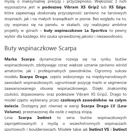
myślą o maksymalnej precyzji i przyczepności. Większość z nich
wyposażona jest w
podeszwę Vibram XS Grip2
lub
XS Edge
,
które zapewniają doskonałą przyczepność zarówno na tarciowych
stopniach, jak i na małych krawądkach w pionie. Bez względu na to,
czy wspinasz się na panelu, w skałach, czy realizujesz ambitne
projekty w górach –
buty wspinaczkowe La Sportiva
to pewny
wybór dla każdego, kto szuka sprawdzonej jakości i niezawodności.
Buty wspinaczkowe Scarpa
Marka Scarpa
dynamicznie rozwija się na rynku butów
wspinaczkowych, zdobywając coraz większe uznanie zarówno wśród
amatorów, jak i profesjonalnych zawodników. Ogromny sukces
modelu
Scarpa Drago
, często widocznego na międzynarodowych
zawodach wspinaczkowych, ugruntował pozycję marki w segmencie
zaawansowanego obuwia wspinaczkowego. Dzięki znakomitej
czułości, dopasowaniu oraz podeszwie Vibram XS Grip2, Drago to
model często wybierany przez
czołowych zawodników na całym
świecie
. Dostępny jest również w wersji
Scarpa Drago LV (Low
Volume)
, przeznaczonej dla osób z węższą stopą.
Linia
Scarpa Instinct
to seria butów wspinaczkowych
zaprojektowanych z myślą o wszechstronnych wspinaczach
sportowych i boulderowcach. Modele takie jak
Instinct VS
i
Instinct