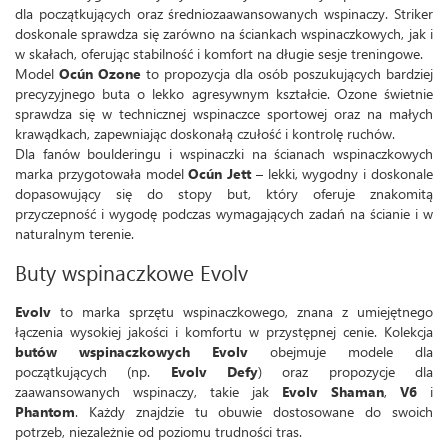
dla początkujących oraz średniozaawansowanych wspinaczy. Striker
doskonale sprawdza się zarówno na ściankach wspinaczkowych, jak i
w skałach, oferując stabilność i komfort na długie sesje treningowe.
Model
Ocún Ozone
to propozycja dla osób poszukujących bardziej
precyzyjnego buta o lekko agresywnym kształcie. Ozone świetnie
sprawdza się w technicznej wspinaczce sportowej oraz na małych
krawądkach, zapewniając doskonałą czułość i kontrolę ruchów.
Dla fanów boulderingu i wspinaczki na ścianach wspinaczkowych
marka przygotowała model
Ocún Jett
– lekki, wygodny i doskonale
dopasowujący się do stopy but, który oferuje znakomitą
przyczepność i wygodę podczas wymagających zadań na ścianie i w
naturalnym terenie.
Buty wspinaczkowe Evolv
Evolv
to marka sprzętu wspinaczkowego, znana z umiejętnego
łączenia wysokiej jakości i komfortu w przystępnej cenie. Kolekcja
butów wspinaczkowych Evolv
obejmuje modele dla
początkujących (np.
Evolv Defy
) oraz propozycje dla
zaawansowanych wspinaczy, takie jak
Evolv Shaman
,
V6
i
Phantom
. Każdy znajdzie tu obuwie dostosowane do swoich
potrzeb, niezależnie od poziomu trudności tras.