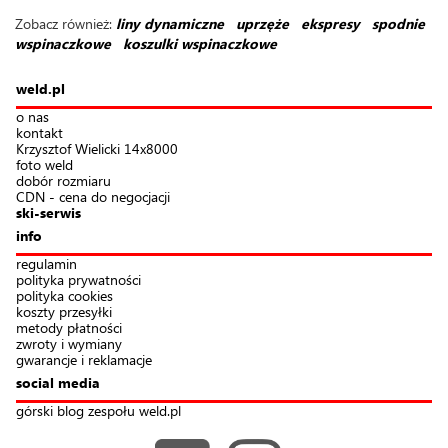
Zobacz również:
liny dynamiczne
uprzęże
ekspresy
spodnie
wspinaczkowe
koszulki wspinaczkowe
weld.pl
o nas
kontakt
Krzysztof Wielicki 14x8000
foto weld
dobór rozmiaru
CDN - cena do negocjacji
ski-serwis
info
regulamin
polityka prywatności
polityka cookies
koszty przesyłki
metody płatności
zwroty i wymiany
gwarancje i reklamacje
social media
górski blog zespołu weld.pl