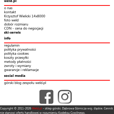
weld.pl
o nas
kontakt
Krzysztof Wielicki 14x8000
foto weld
dobór rozmiaru
CDN - cena do negocjacji
ski-serwis
info
regulamin
polityka prywatności
polityka cookies
koszty przesyłki
metody płatności
zwroty i wymiany
gwarancje i reklamacje
social media
górski blog zespołu weld.pl
Copyright © 2011-2026
Weld.pl
- sklep górski. Dąbrowa Górnicza woj. śląskie. Cennik
nie stanowi oferty handlowej w rozumieniu Kodeksu Cywilnego.