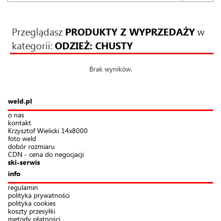
Przeglądasz
PRODUKTY Z WYPRZEDAŻY
w
kategorii:
ODZIEŻ: CHUSTY
Brak wyników.
weld.pl
o nas
kontakt
Krzysztof Wielicki 14x8000
foto weld
dobór rozmiaru
CDN - cena do negocjacji
ski-serwis
info
regulamin
polityka prywatności
polityka cookies
koszty przesyłki
metody płatności