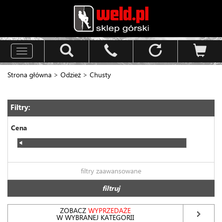
Toggle
navigation
Strona główna
>
Odzież
>
Chusty
Filtry:
Cena
filtry zaawansowane
filtruj
ZOBACZ
WYPRZEDAŻE
W WYBRANEJ KATEGORII