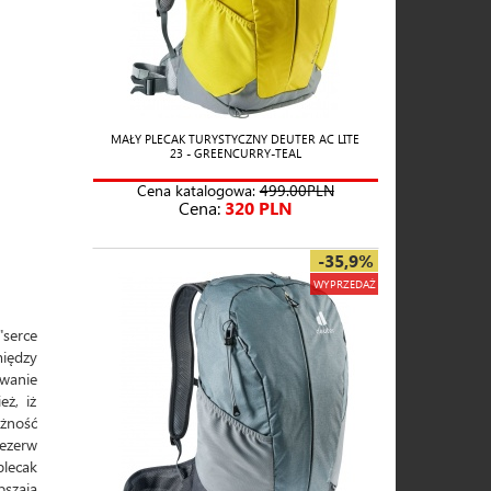
MAŁY PLECAK TURYSTYCZNY DEUTER AC LITE
23 - GREENCURRY-TEAL
Cena katalogowa:
499.00PLN
Cena:
320 PLN
-35,9%
WYPRZEDAŻ
"serce
między
wanie
eż, iż
eżność
rezerw
lecak
pszają