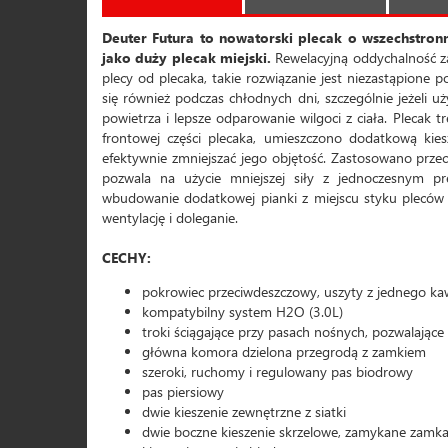
Deuter Futura to nowatorski plecak o wszechstron
jako duży plecak miejski.
Rewelacyjną oddychalność 
plecy od plecaka, takie rozwiązanie jest niezastąpione 
się również podczas chłodnych dni, szczególnie jeżeli
powietrza i lepsze odparowanie wilgoci z ciała. Plecak t
frontowej części plecaka, umieszczono dodatkową kies
efektywnie zmniejszać jego objętość. Zastosowano prze
pozwala na użycie mniejszej siły z jednoczesnym p
wbudowanie dodatkowej pianki z miejscu styku pleców
wentylację i doleganie.
CECHY:
pokrowiec przeciwdeszczowy, uszyty z jednego ka
kompatybilny system H2O (3.0L)
troki ściągające przy pasach nośnych, pozwalając
główna komora dzielona przegrodą z zamkiem
szeroki, ruchomy i regulowany pas biodrowy
pas piersiowy
dwie kieszenie zewnętrzne z siatki
dwie boczne kieszenie skrzelowe, zamykane zamk