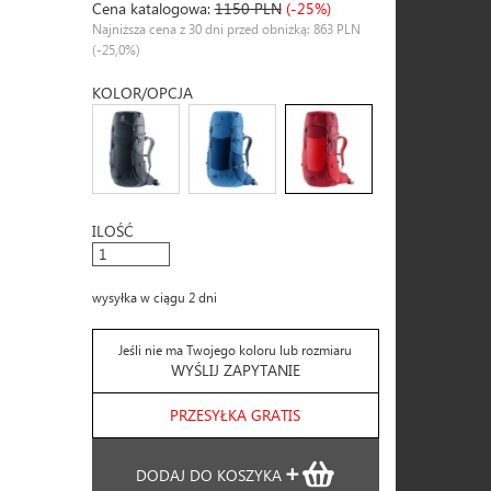
Cena katalogowa:
1150 PLN
(-25%)
Najniższa cena z 30 dni przed obniżką: 863 PLN
(-25,0%)
KOLOR/OPCJA
ILOŚĆ
wysyłka w ciągu 2 dni
Jeśli nie ma Twojego koloru lub rozmiaru
WYŚLIJ ZAPYTANIE
PRZESYŁKA GRATIS
DODAJ DO KOSZYKA