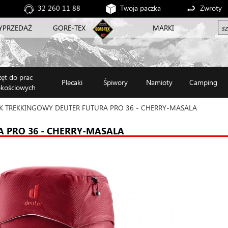
32 260 11 88
Twoja paczka
Zwroty
YPRZEDAŻ
GORE-TEX
MARKI
zęt do prac
Plecaki
Śpiwory
Namioty
Camping
kościowych
K TREKKINGOWY DEUTER FUTURA PRO 36 - CHERRY-MASALA
 PRO 36 - CHERRY-MASALA