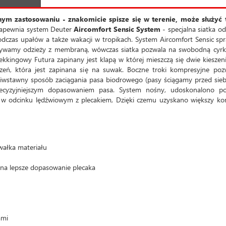
nym zastosowaniu - znakomicie spisze się w terenie, może służyć 
zapewnia system Deuter
Aircomfort Sensic System
- specjalna siatka od
podczas upałów a także wakacji w tropikach. System Aircomfort Sensic sp
 używamy odzieży z membraną, wówczas siatka pozwala na swobodną cyrk
rekkingowy Futura zapinany jest klapą w której mieszczą się dwie kieszen
zeń, która jest zapinana się na suwak. Boczne troki kompresyjne poz
ciwstawny sposób zaciągania pasa biodrowego (pasy ściągamy przed sieb
recyzyjniejszym dopasowaniem pasa. System nośny, udoskonalono po
 w odcinku lędźwiowym z plecakiem, Dzięki czemu uzyskano większy ko
wałka materiału
e na lepsze dopasowanie plecaka
ami