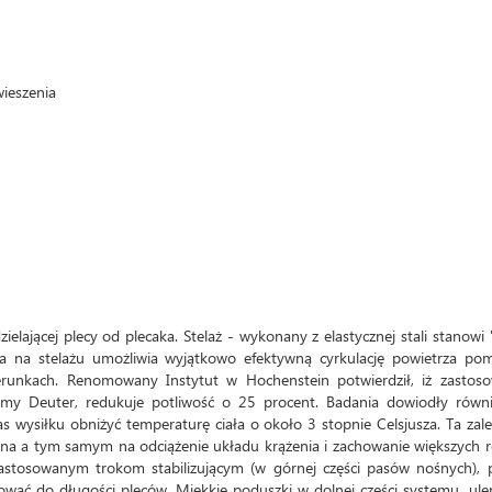
ieszenia
elającej plecy od plecaka. Stelaż - wykonany z elastycznej stali stanowi 
ięta na stelażu umożliwia wyjątkowo efektywną cyrkulację powietrza po
erunkach. Renomowany Instytut w Hochenstein potwierdził, iż zastoso
rmy Deuter, redukuje potliwość o 25 procent. Badania dowiodły równi
 wysiłku obniżyć temperaturę ciała o około 3 stopnie Celsjusza. Ta zal
tna a tym samym na odciążenie układu krążenia i zachowanie większych 
stosowanym trokom stabilizującym (w górnej części pasów nośnych), p
ć do długości pleców. Miękkie poduszki w dolnej części systemu, ule