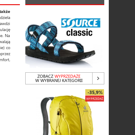
także
dziela
rawdzi
ulację
ie. Na
walają
ie) co
przez
mfort,
ZOBACZ
WYPRZEDAŻE
W WYBRANEJ KATEGORII
-35,9%
WYPRZEDAŻ