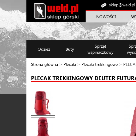
sklep@weld.pl
NOWOŚCI
W
Sprzęt
Spr
Odzież
Buty
wspinaczkowy
wyso
Strona główna
>
Plecaki
>
Plecaki trekkingowe
> PLECA
PLECAK TREKKINGOWY DEUTER FUTURA