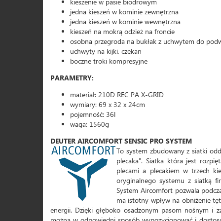
kieszenie w pasie biodrowym
jedna kieszeń w kominie zewnętrzna
jedna kieszeń w kominie wewnętrzna
kieszeń na mokrą odzież na froncie
osobna przegroda na bukłak z uchwytem do podw
uchwyty na kijki, czekan
boczne troki kompresyjne
PARAMETRY:
materiał: 210D REC PA X-GRID
wymiary: 69 x 32 x 24cm
pojemność: 36l
waga: 1560g
DEUTER AIRCOMFORT SENSIC PRO SYSTEM
To system zbudowany z siatki oddzi
plecaka". Siatka która jest rozp
plecami a plecakiem w trzech ki
oryginalnego systemu z siatką fi
System Aircomfort pozwala podczas
ma istotny wpływ na obniżenie tę
energii. Dzięki głęboko osadzonym pasom nośnym i za
można w odpowiedni sposób wypozycjonować i dostosowa