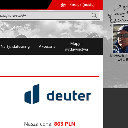
Koszyk (
pusty
)
Mapy i
Narty, skitouring
Akcesoria
wydawnictwa
Nasza cena:
863 PLN