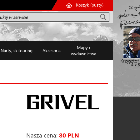
Koszyk (
pusty
)
Mapy i
Narty, skitouring
Akcesoria
wydawnictwa
Nasza cena:
80 PLN