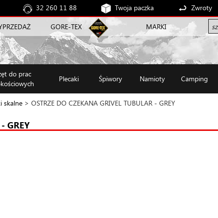
32 260 11 88
Twoja paczka
Zwroty
YPRZEDAŻ
GORE-TEX
MARKI
zęt do prac
Plecaki
Śpiwory
Namioty
Camping
kościowych
i skalne
> OSTRZE DO CZEKANA GRIVEL TUBULAR - GREY
- GREY