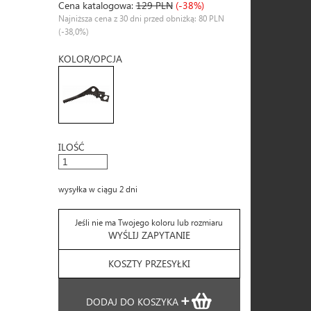
Cena katalogowa:
129 PLN
(-38%)
Najniższa cena z 30 dni przed obniżką: 80 PLN
(-38,0%)
KOLOR/OPCJA
ILOŚĆ
wysyłka w ciągu 2 dni
Jeśli nie ma Twojego koloru lub rozmiaru
WYŚLIJ ZAPYTANIE
KOSZTY PRZESYŁKI
DODAJ DO KOSZYKA