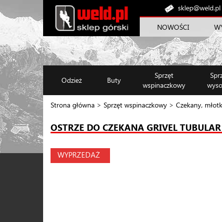
sklep@weld.pl
NOWOŚCI
W
Sprzęt
Spr
Odzież
Buty
wspinaczkowy
wyso
Strona główna
>
Sprzęt wspinaczkowy
>
Czekany, młotk
OSTRZE DO CZEKANA GRIVEL TUBULAR 
WYPRZEDAŻ