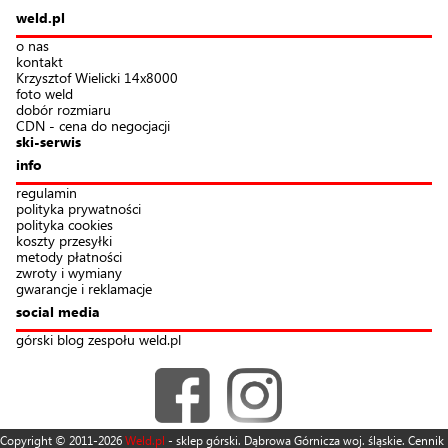
weld.pl
o nas
kontakt
Krzysztof Wielicki 14x8000
foto weld
dobór rozmiaru
CDN - cena do negocjacji
ski-serwis
info
regulamin
polityka prywatności
polityka cookies
koszty przesyłki
metody płatności
zwroty i wymiany
gwarancje i reklamacje
social media
górski blog zespołu weld.pl
Copyright © 2011-2026
Weld.pl
- sklep górski. Dąbrowa Górnicza woj. śląskie. Cennik