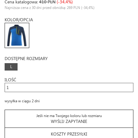
Cena katalogowa:
410 PLN
(-34,4%)
Najniższa cena z 30 dni przed obniżką: 269 PLN
(-34,4%)
KOLOR/OPCJA
DOSTĘPNE ROZMIARY
L
ILOŚĆ
wysyłka w ciągu 2 dni
Jeśli nie ma Twojego koloru lub rozmiaru
WYŚLIJ ZAPYTANIE
KOSZTY PRZESYŁKI