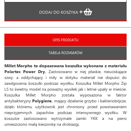
DODAJ DO KOSZYKA
OPIS PRODUKTU
TABELA ROZMIARÓW
Millet Morpho to dopasowana koszulka wykonana z materiału
Polartec Power Dry.
Zastosowano w niej płaskie, nieuciskające
szwy, a oddychający i miły w dotyku materiał nie dopuści do
zawilgocenia koszulki podczas wysiłku. Koszulka Millet Morpho Zip
LS to świetny model na poważny wysiłek jak i letnie upały w mieście.
Koszulka Millet Morpho została wyposażona w faktor
antybakteryjny
Polygiene
, mający działanie grzybo i bakteriobójcze,
dzięki któremu użytkownik jest chroniony przed powstawaniem
nieprzyjemnych zapachów podczas intensywnego wysiłku. W
koszulce zastosowano wytrzymałe zamki YKK a na piersi
umieszczono małą kieszonkę na drobiazgi.