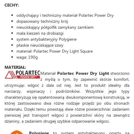
CECHY:
oddychający i techniczny materiał Polartec Power Dry
dopasowany techniczny krój
nieuciskający półgolfik zamykany zamkiem
mała kieszeń na drobiazgi
system antybakteryjny Polygiene
płaskie nieuciskające szwy
materiał: Polartec Power Dry Light Square
waga: 190g
MATERIAŁ:
Materiał
Polartec Power Dry Light
stworzono
z myślą o tym, by zapewnić skórze komfort,
utrzymując wilgoć z dala od niej. Jest to produkt idealny dla
narciarzy, wspinaczy i podróżników. Wszystkie jego typy
charakteryzują się opatentowaną dwukomponentową konstrukcją, w
której zastosowano dwa różne rodzaje przędz po obu stronach
materiału. Dzięki temu powstają dwie różne powierzchnie: zadaniem
pierwszej jest transport wilgoci z powierzchni skóry na zewnątrz
dzianiny, a zadaniem drugiej szybkie odparowanie wilgoci.
Polygiene
to system antybakteryjny oparty na