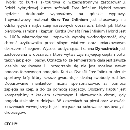
Hybrid to kurtka skitourowa o wszechstronnym zastosowaniu.
Dzięki hybrydowej kurtce softshell Free Infinium Hybrid zawsze
będziesz doskonale wyposażony na górskie wyprawy.
Trójwarstwowy materiał
Gore-Tex Infinium
jest stosowany na
odsłoniętych i najbardziej narażonych obszarach, takich jak klatka
piersiowa, ramiona i kaptur. Kurtka Dynafit Free Infinium Hybrid Jest
w 100% wiatroodporna i zapewnia wysoką wodoodporność, aby
chronić użytkownika przed silnym wiatrem oraz umiarkowanym
deszczem i śniegiem. Wysoce oddychająca tkanina
Dynastretch
jest
zastosowana w obszarach, które wytwarzają najwięcej ciepła i potu,
takich jak plecy i pachy. Oznacza to, że temperatura ciała jest zawsze
idealnie regulowana i przegrzanie się nie jest możliwe nawet
podczas forsownego podejścia. Kurtka Dynafit Free Infinium oferuje
sportowy krój, który zawsze gwarantuje idealną swobodę ruchów.
Dopasowanie mankietów można spersonalizować za pomocą
zapięcia na rzep, a dół za pomocą ściągaczy. Obszerny kaptur jest
kompatybilny z kaskiem skiturowym i niezawodnie chroni, gdy
pogoda staje się trudniejsza. W kieszeniach na piersi oraz w dwóch
kieszeniach wewnętrznych jest miejsce na schowanie niezbędnych
drobiazgów.
CECHY: