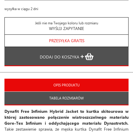
wysyłka w ciągu 2 dni
Jeśli nie ma Twojego koloru lub rozmiaru
WYŚLIJ ZAPYTANIE
PRZESYŁKA GRATIS
DODAJ DO KOSZYKA
OPIS PRODUKTU
TABELA ROZMIARÓW
Dynafit Free Infinium Hybrid Jacket to kurtka skitourowa w
której zastosowano połączenie wiatroszczelnego materiału
Gore-Tex Infinium i oddychającego materiału Dynastretch.
Takie zestawienie sprawia, że ​​męska kurtka Dynafit Free Infinium