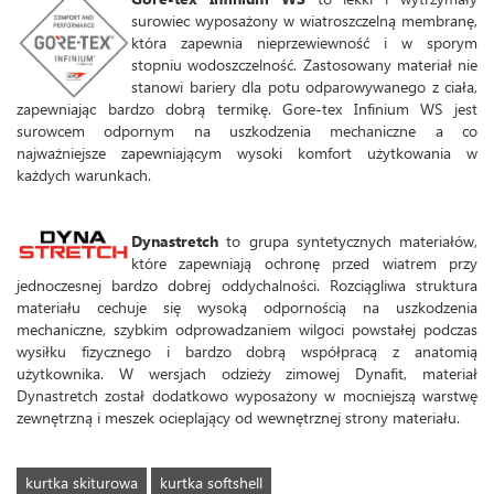
surowiec wyposażony w wiatroszczelną membranę,
która zapewnia nieprzewiewność i w sporym
stopniu wodoszczelność. Zastosowany materiał nie
stanowi bariery dla potu odparowywanego z ciała,
zapewniając bardzo dobrą termikę. Gore-tex Infinium WS jest
surowcem odpornym na uszkodzenia mechaniczne a co
najważniejsze zapewniającym wysoki komfort użytkowania w
każdych warunkach.
Dynastretch
to grupa syntetycznych materiałów,
które zapewniają ochronę przed wiatrem przy
jednoczesnej bardzo dobrej oddychalności. Rozciągliwa struktura
materiału cechuje się wysoką odpornością na uszkodzenia
mechaniczne, szybkim odprowadzaniem wilgoci powstałej podczas
wysiłku fizycznego i bardzo dobrą współpracą z anatomią
użytkownika. W wersjach odzieży zimowej Dynafit, materiał
Dynastretch został dodatkowo wyposażony w mocniejszą warstwę
zewnętrzną i meszek ocieplający od wewnętrznej strony materiału.
kurtka skiturowa
kurtka softshell