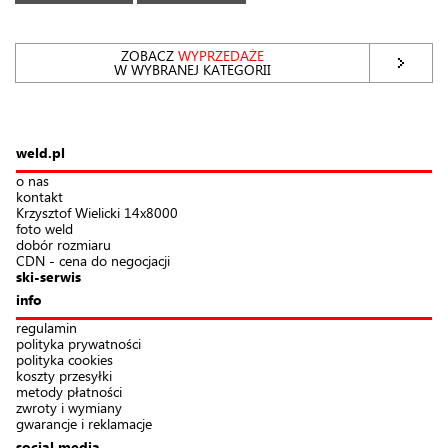
ZOBACZ
WYPRZEDAŻE
W WYBRANEJ KATEGORII
weld.pl
o nas
kontakt
Krzysztof Wielicki 14x8000
foto weld
dobór rozmiaru
CDN - cena do negocjacji
ski-serwis
info
regulamin
polityka prywatności
polityka cookies
koszty przesyłki
metody płatności
zwroty i wymiany
gwarancje i reklamacje
social media