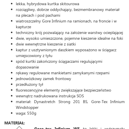
lekka, hybrydowa kurtka skitourowa
rozciągliwy, dobrze oddychający, bezmembranowy materiał
na plecach i pod pachami
wiatroszczelny Gore Infinium na ramionach, na froncie i w
kapturze
techniczny krój pozwalający na założenie warstwy ocieplającej
dwie, wysoko umieszczone, pojemne kieszenie idealne na foki
dwie wewnętrzne kieszenie z siatki
kaptur z usztywnionym daszkiem wyposażono w ściągacz
umiejscowiony z tyłu
spód kurtki zakończony ściągaczami regulującymi
dopasowanie
rękawy regulowane mankietami zamykanymi rzepami
jednowózkowy zamek frontowy
przedłużony tył
fluorescencyjne elementy zwiększające bezpieczeństwo
wewnątrz nadrukowana instrukcja SOS
materiał: Dynastretch Strong 201 BS, Gore-Tex Infinium
Windstopper
waga: 550g
MATERIAŁ:
Gore-tex Infinium WS
to lekki i wytrzymały