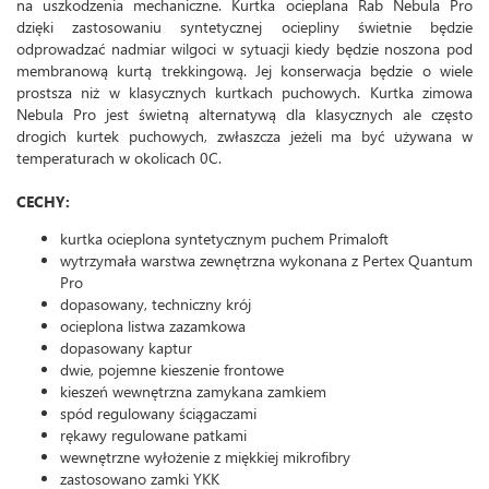
na uszkodzenia mechaniczne. Kurtka ocieplana Rab Nebula Pro
dzięki zastosowaniu syntetycznej ociepliny świetnie będzie
odprowadzać nadmiar wilgoci w sytuacji kiedy będzie noszona pod
membranową kurtą trekkingową. Jej konserwacja będzie o wiele
prostsza niż w klasycznych kurtkach puchowych. Kurtka zimowa
Nebula Pro jest świetną alternatywą dla klasycznych ale często
drogich kurtek puchowych, zwłaszcza jeżeli ma być używana w
temperaturach w okolicach 0C.
CECHY:
kurtka ocieplona syntetycznym puchem Primaloft
wytrzymała warstwa zewnętrzna wykonana z Pertex Quantum
Pro
dopasowany, techniczny krój
ocieplona listwa zazamkowa
dopasowany kaptur
dwie, pojemne kieszenie frontowe
kieszeń wewnętrzna zamykana zamkiem
spód regulowany ściągaczami
rękawy regulowane patkami
wewnętrzne wyłożenie z miękkiej mikrofibry
zastosowano zamki YKK