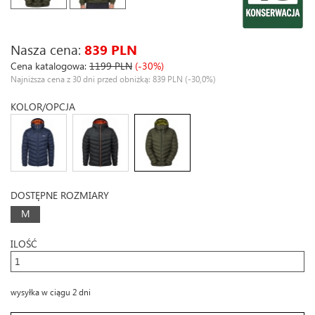
Nasza cena:
839 PLN
Cena katalogowa:
1199 PLN
(-30%)
Najniższa cena z 30 dni przed obniżką: 839 PLN
(-30,0%)
KOLOR/OPCJA
DOSTĘPNE ROZMIARY
M
ILOŚĆ
wysyłka w ciągu 2 dni