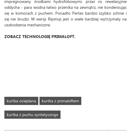
impregnowany środkami hydrofobowymi, przez co rewelacyjnie
oddycha - para wodna łatwo przenika na zewnątrz, nie kondensując
się w komorach z puchem. Ponadto Pertex bardzo szybko schnie i
się nie brudzi. W wersji Ripstop jest o wiele bardziej wytrzymały na
uszkodzenia mechaniczne.
ZOBACZ TECHNOLOGIĘ PRIMALOFT.
kurtka ocieplana
kurtka z primaloftem
kurtka z puchu syntetyczngo