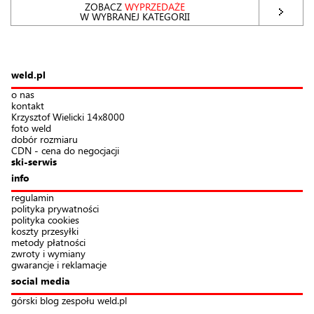
ZOBACZ
WYPRZEDAŻE
W WYBRANEJ KATEGORII
weld.pl
o nas
kontakt
Krzysztof Wielicki 14x8000
foto weld
dobór rozmiaru
CDN - cena do negocjacji
ski-serwis
info
regulamin
polityka prywatności
polityka cookies
koszty przesyłki
metody płatności
zwroty i wymiany
gwarancje i reklamacje
social media
górski blog zespołu weld.pl