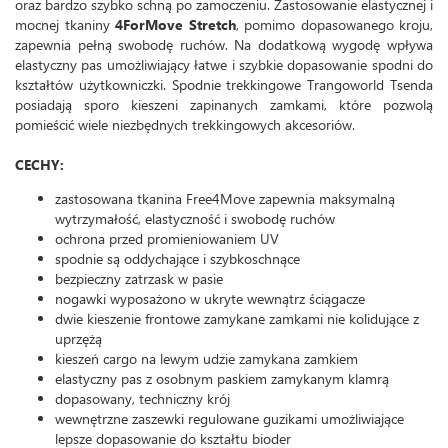
oraz bardzo szybko schną po zamoczeniu. Zastosowanie elastycznej i
mocnej tkaniny
4ForMove Stretch
, pomimo dopasowanego kroju,
zapewnia pełną swobodę ruchów. Na dodatkową wygodę wpływa
elastyczny pas umożliwiający łatwe i szybkie dopasowanie spodni do
kształtów użytkowniczki. Spodnie trekkingowe Trangoworld Tsenda
posiadają sporo kieszeni zapinanych zamkami, które pozwolą
pomieścić wiele niezbędnych trekkingowych akcesoriów.
CECHY:
zastosowana tkanina Free4Move zapewnia maksymalną
wytrzymałość, elastyczność i swobodę ruchów
ochrona przed promieniowaniem UV
spodnie są oddychające i szybkoschnące
bezpieczny zatrzask w pasie
nogawki wyposażono w ukryte wewnątrz ściągacze
dwie kieszenie frontowe zamykane zamkami nie kolidujące z
uprzężą
kieszeń cargo na lewym udzie zamykana zamkiem
elastyczny pas z osobnym paskiem zamykanym klamrą
dopasowany, techniczny krój
wewnętrzne zaszewki regulowane guzikami umożliwiające
lepsze dopasowanie do kształtu bioder