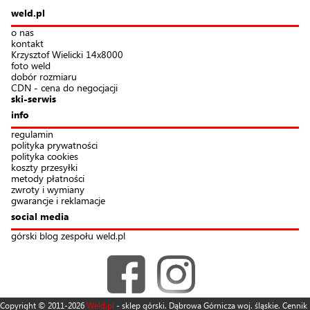
weld.pl
o nas
kontakt
Krzysztof Wielicki 14x8000
foto weld
dobór rozmiaru
CDN - cena do negocjacji
ski-serwis
info
regulamin
polityka prywatności
polityka cookies
koszty przesyłki
metody płatności
zwroty i wymiany
gwarancje i reklamacje
social media
górski blog zespołu weld.pl
Copyright © 2011-2026
Weld.pl
- sklep górski. Dąbrowa Górnicza woj. śląskie. Cennik