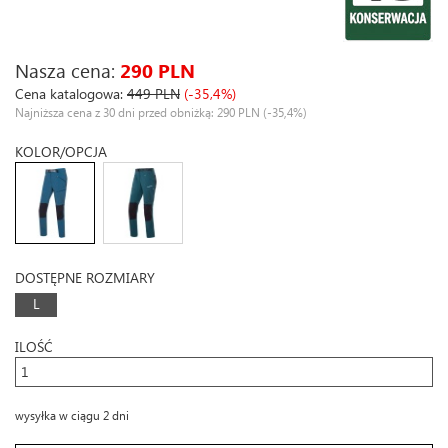
Nasza cena:
290 PLN
Cena katalogowa:
449 PLN
(-35,4%)
Najniższa cena z 30 dni przed obniżką: 290 PLN
(-35,4%)
KOLOR/OPCJA
DOSTĘPNE ROZMIARY
L
ILOŚĆ
wysyłka w ciągu 2 dni